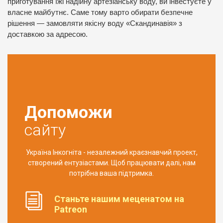
приготування їжі надійну артезіанську воду, ви інвестуєте у
власне майбутнє. Саме тому варто обирати безпечне
рішення — замовляти якісну воду «Скандинавія» з
доставкою за адресою.
Допоможи
сайту
Україна Інкогніта - незалежний краєзнавчий проект,
створений ентузіастами. Щоб працювати далі, нам
потрібна ваша підтримка.
Станьте нашим меценатом на
Patreon