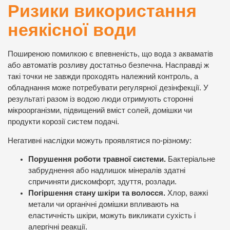
Ризики використання
неякісної води
Поширеною помилкою є впевненість, що вода з акваматів
або автоматів розливу достатньо безпечна. Насправді ж
такі точки не завжди проходять належний контроль, а
обладнання може потребувати регулярної дезінфекції. У
результаті разом із водою люди отримують сторонні
мікроорганізми, підвищений вміст солей, домішки чи
продукти корозії систем подачі.
Негативні наслідки можуть проявлятися по-різному:
Порушення роботи травної системи.
Бактеріальне
забруднення або надлишок мінералів здатні
спричиняти дискомфорт, здуття, розлади.
Погіршення стану шкіри та волосся.
Хлор, важкі
метали чи органічні домішки впливають на
еластичність шкіри, можуть викликати сухість і
алергічні реакції.