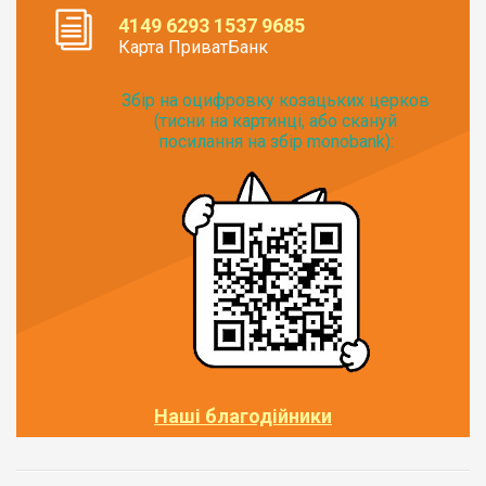
4149 6293 1537 9685
Карта ПриватБанк
Збір на оцифровку козацьких церков
(тисни на картинці, або скануй
посилання на збір monobank):
Наші благодійники