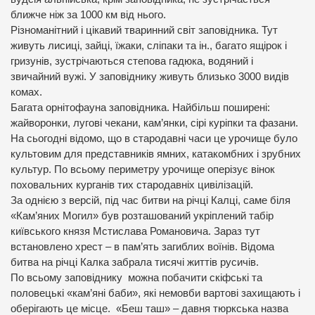
ближче ніж за 1000 км від нього.
Різноманітний і цікавий тваринний світ заповідника. Тут
живуть лисиці, зайці, їжаки, сліпаки та ін., багато ящірок і
гризунів, зустрічаються степова гадюка, водяний і
звичайний вужі. У заповіднику живуть близько 3000 видів
комах.
Багата орнітофауна заповідника. Найбільш поширені:
жайворонки, лугові чекани, кам’янки, сірі куріпки та фазани.
На сьогодні відомо, що в стародавні часи це урочище було
культовим для представників ямних, катакомбних і зрубних
культур. По всьому периметру урочище оперізує вінок
поховальних курганів тих стародавніх цивілізацій.
За однією з версій, під час битви на річці Калці, саме біля
«Кам’яних Могил» був розташований укріплений табір
київського князя Мстислава Романовича. Зараз тут
встановлено хрест – в пам’ять загиблих воїнів. Відома
битва на річці Калка забрала тисячі життів русичів.
По всьому заповіднику можна побачити скіфські та
половецькі «кам’яні баби», які немовби вартові захищають і
оберігають це місце. «Беш таш» – давня тюркська назва