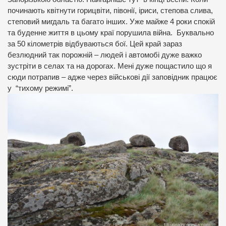
починають квітнути горицвіти, півонії, іриси, степова слива,
степовий мигдаль та багато інших. Уже майже 4 роки спокій
та буденне життя в цьому краї порушила війна. Буквально
за 50 кілометрів відбуваються бої. Цей край зараз
безлюдний так порожній – людей і автомобі дуже важко
зустріти в селах та на дорогах. Мені дуже пощастило що я
сюди потрапив – адже через військові дії заповідник працює
у “тихому режимі”.