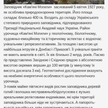
Заповідник «Кам’яні Могили» заснований 5 квітня 1927 року,
як особлива природоохоронна територія. Його площа
складає близько 400 га. Входить до складу Українського
степового природного заповідника, підпорядкованого
Президії Національної Академії наук України. Район
урочища «Кам’яні Могили» у геологічному, біологічному,
художньо-емоційному та історичному аспектах є водночас
унікальним і репрезентативним. За площею і висотою це
найбільша інтрузія в Донбасі і Приазов’ї. Її унікальні граніти
не мають аналогів в світі. Їх вік близько 2 млрд. років. Пасмо
гір представлено Західною і Східною грядою з абсолютною
висотою окремих вершин до 100 метрів (у минулому їх
висота досягала 3 км). Геотектонічні дослідження вказують
на неабиякі енергетичні особливості цього геологічного
урочища.
З-поміж майже півтисячі видів рослин заповідника деревій
голий і волошка несправжньоблідолускова є вузько
ареальними реліктовими ендеміками, які крім території
заповідника більше ніде не зустрічаються. А папороть-
вудсія альпійська, крім заповідника, не зустрічається