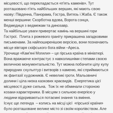
місцевості, що перекладається «п’ять каменів». Тут
розташовано п’ять найбільших вершин, які мають свою
назву: Південна, Панорама, Гостра, Витязь і Жаба. Є також
менші вершини: Скорботна вдова, Ворота сонця,
Ведмедиця з ведмежам та динозавр.
Та найбільше уваги привертає камінь на вершині гори
Гострої. Плита з рожевого граніту прикрашена загадковими
письменами. За найпоширенішою версією, вони позначають
місце вівтаря скіфського бога війни –Ареса.
Урочище «Кам’яні Могили» – це гірська країна в мініатюрі.
Вона вражаюче контрастує з навколишніми степами своєю
величною монументальністю. Тут можна побачити цілу купу
природних скульптур і витворів з каменю, які сприймаються
як фантазії художників. Є невеликі гроти. Мальовничі
долини і ціла низка казкових краєвидів. Енергетика цієї
місцевості дуже сильна. Тож їх не обминали стороною
козаки-характерники. В місцям з сильною енергією у
людини відкриваються потаємні знання та вміння.
Існує ще легенда – колись на місці цієї «гірської країни»
було розташоване велике місто зі своїм королівством. Але