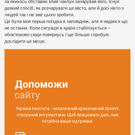
за якихось обставин злий чаклун зачарував його. Існує
деякий спосіб, як розчарувати це місто, але й досі ніхто з
людей так і не зміг цього зробити.
Це була моя перша поїздка в заповідник, але я надіюся що
не остання. Коли ситуація в країні стабілізується –
обов’язково сюди повернусь і ще більше спробую
дослідити це місце.
Допоможи
сайту
Україна Інкогніта - незалежний краєзнавчий проект,
створений ентузіастами. Щоб працювати далі, нам
потрібна ваша підтримка.