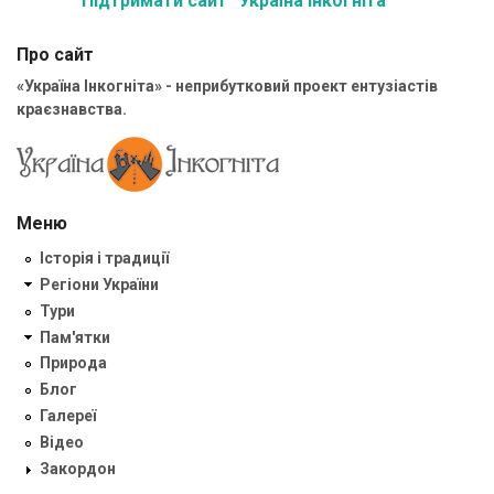
Підтримати сайт “Україна Інкогніта”
Про сайт
«Україна Інкогніта» - неприбутковий проект ентузіастів
краєзнавства.
Меню
Історія і традиції
Регіони України
Тури
Пам'ятки
Природа
Блог
Галереї
Відео
Закордон