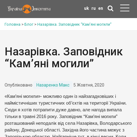
uk
ru
en
Головна
>
Блог
>
Назарівка. Заповідник “Кам’яні могили”
Назарівка. Заповідник
“Кам’яні могили”
Опубліковано
Назаренко Макс
5 Жовтня, 2020
«Кам’яні могили»- можливо один із найзагадковіших і
наймістичніших туристичних об’єктів на території України.
Сюди я хотів потрапити дуже давно, але нагода випала
тільки в травні 2016 року. Заповідник “Кам’яні могили”
розташований неподалік від села Назарівка, Володарського
району, Донецької області. Західна його частина межує з
Запорізькою областю. Найгарніше тут в кінці весни. Коли