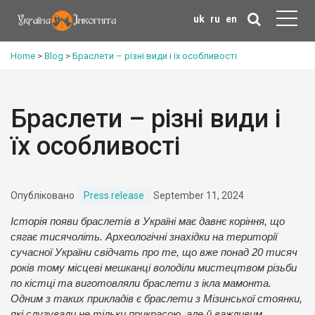
uk
ru
en
Home
>
Blog
>
Браслети – різні види і їх особливості
Браслети – різні види і
їх особливості
Опубліковано
Press release
September 11, 2024
Історія появи браслетів в Україні має давнє коріння, що
сягає тисячоліть. Археологічні знахідки на території
сучасної України свідчать про те, що вже понад 20 тисяч
років тому місцеві мешканці володіли мистецтвом різьби
по кістці та виготовляли браслети з ікла мамонта.
Одним з таких прикладів є браслети з Мізинської стоянки,
які слугували не тільки прикрасою, але й важливим