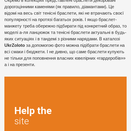
Окремо в колекціях представлені браслети декоровані
дорогоцінними каменями (як правило, діамантами). Це
відомі на весь світ тенісні браслети, які не втрачають своєї
популярності на протязі багатьох років. І якщо браслет-
манжету треба обережно підбирати під конкретний образ, то
моделі а-ля ланцюжок та тенісні браслети актуальні в будь-
яких ситуаціях і в тандемі з різними нарядами. В каталозі
UkrZoloto
за допомогою фото можна підібрати браслети на
всі смаки і бюджети. І не дивно, що саме браслети купують
не тільки для поповнення власних ювелірних «гардеробів»»
а і на презенти.
Help the
site