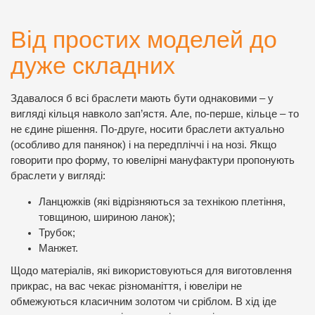
Від простих моделей до
дуже складних
Здавалося б всі браслети мають бути однаковими – у
вигляді кільця навколо зап’ястя. Але, по-перше, кільце – то
не єдине рішення. По-друге, носити браслети актуально
(особливо для панянок) і на передпліччі і на нозі. Якщо
говорити про форму, то ювелірні мануфактури пропонують
браслети у вигляді:
Ланцюжків (які відрізняються за технікою плетіння,
товщиною, шириною ланок);
Трубок;
Манжет.
Щодо матеріалів, які використовуються для виготовлення
прикрас, на вас чекає різноманіття, і ювеліри не
обмежуються класичним золотом чи сріблом. В хід іде