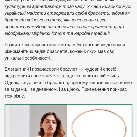
культурним артефактом того часу. У часи Київської Русі
українські майстри створювали срібні браслети, відомі як
браслети київського типу, які прикрашали руки
аристократії. Вони часто мали складні орнаменти, що
відображали міфічних істот та народні традиції.
Розвиток ювелірного мистецтва в Україні привів до появи
різноманітних видів браслетів, кожен з яких мав свої
унікальні особливості.
Елегантний і позачасовий браслет — чудовий спосіб
підкреслити своє зап’ястя та вдосконалити свій стиль.
Однак, існує безліч браслетів, причому відрізняються вони і
за видами, і за дизайном, і за ціною. Призначення прикрас
теж різне.