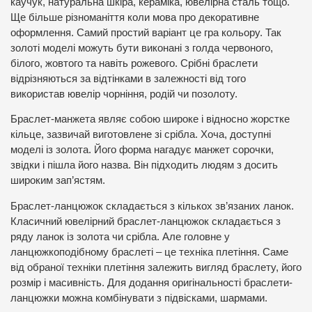
каучук, натуральна шкіра, кераміка, ювелірна сталь тощо.
Ще більше різноманіття коли мова про декоративне
оформлення. Самий простий варіант це гра кольору. Так
золоті моделі можуть бути виконані з голда червоного,
білого, жовтого та навіть рожевого. Срібні браслети
відрізняються за відтінками в залежності від того
використав ювелір чорніння, родій чи позолоту.
Браслет-манжета являє собою широке і відносно жорстке
кільце, зазвичай виготовлене зі срібла. Хоча, доступні
моделі із золота. Його форма нагадує манжет сорочки,
звідки і пішла його назва. Він підходить людям з досить
широким зап’ястям.
Браслет-ланцюжок складається з кількох зв’язаних ланок.
Класичний ювелірний браслет-ланцюжок складається з
ряду ланок із золота чи срібла. Але головне у
ланцюжкоподібному браслеті – це техніка плетіння. Саме
від обраної техніки плетіння залежить вигляд браслету, його
розмір і масивність. Для додання оригінальності браслети-
ланцюжки можна комбінувати з підвісками, шармами.