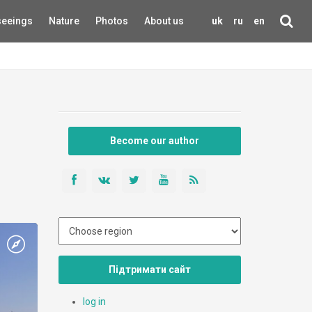
seeings
Nature
Photos
About us
uk
ru
en
Become our author
Підтримати сайт
log in