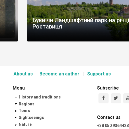
Буки чи Ландшафтний парк на річц
Роставиця
About us
Become an author
Support us
Menu
Subscribe
History and traditions
Regions
Tours
Contact us
Sightseeings
Nature
+38 050 9364428