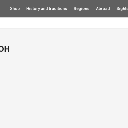
Shop
History and traditions
Regions
Abroad
Sight
он