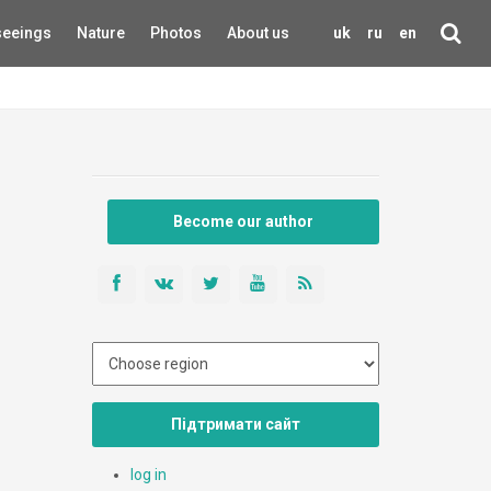
seeings
Nature
Photos
About us
uk
ru
en
Become our author
Підтримати сайт
log in