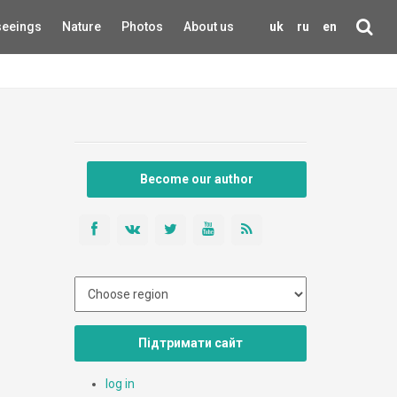
seeings
Nature
Photos
About us
uk
ru
en
Become our author
Підтримати сайт
log in