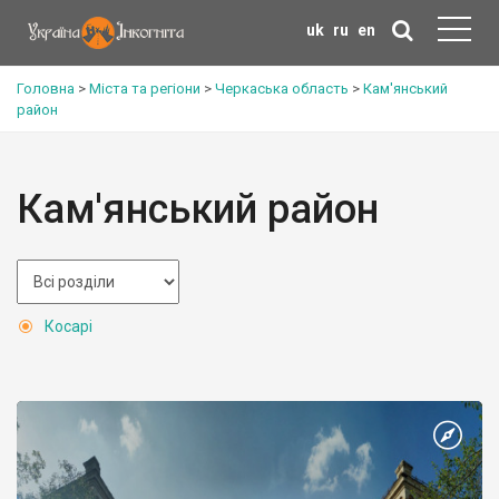
uk
ru
en
Головна
>
Міста та регіони
>
Черкаська область
>
Кам'янський
район
Кам'янський район
Косарі