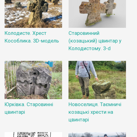
Колодисте. Хрест
Старовинний
Кособлика. 3D-модель
(козацький) цвинтар у
Колодистому. 3-d
Юрківка. Старовинні
Новоселиця. Таємничі
цвинтарі
козацькі хрести на
цвинтарі