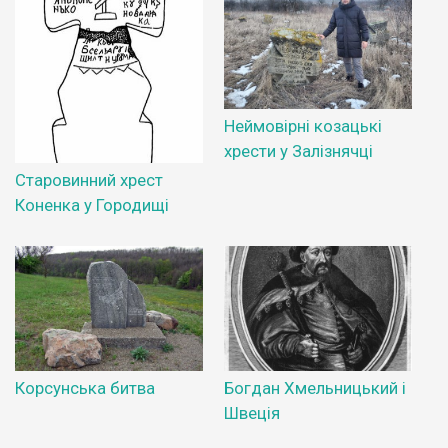
Неймовірні козацькі
хрести у Залізнячці
Старовинний хрест
Коненка у Городищі
Корсунська битва
Богдан Хмельницький і
Швеція