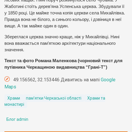
лісових хащах. Нині поруч розкинулося село Чубівка. У
Жаботині стоїть дерев’яна Успенська церква. Збудували її
у 1850 році. Це майже точна копія церкви села Михайлівка.
Правда вона не білого, а синього кольору, і дзвіниця в неї
вище. А так майже один в один.
Збереглася церква значно краще, ніж у Михайлівці. Нині
вона вважається пам’яткою архітектури національного
значення.
Текст та фото Романа Маленкова (чорновий текст для
путівника Черкащиною видавництва “Грані-Т”)
49.156562, 32.153446 Дивитись на мапі
Google
Maps
Храми
пам'ятки Черкаської області
Храми та
монастирі
Блог admin