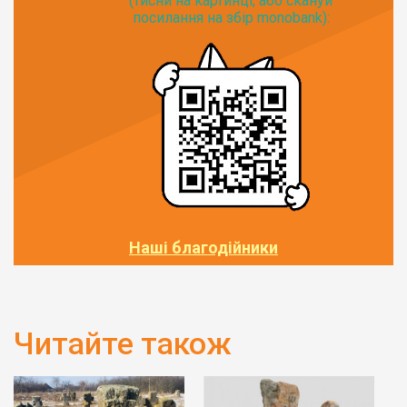
(тисни на картинці, або скануй
посилання на збір monobank):
Наші благодійники
Читайте також