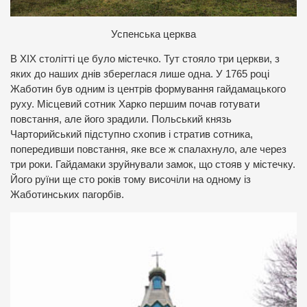
Успенська церква
В ХІХ столітті це було містечко. Тут стояло три церкви, з
яких до наших днів збереглася лише одна. У 1765 році
Жаботин був одним із центрів формування гайдамацького
руху. Місцевий сотник Харко першим почав готувати
повстання, але його зрадили. Польський князь
Чарторийський підступно схопив і стратив сотника,
попередивши повстання, яке все ж спалахнуло, але через
три роки. Гайдамаки зруйнували замок, що стояв у містечку.
Його руїни ще сто років тому височіли на одному із
Жаботинських пагорбів.