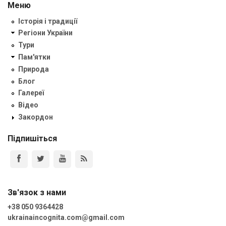
Меню
Історія і традиції
Регіони України
Тури
Пам'ятки
Природа
Блог
Галереї
Відео
Закордон
Підпишіться
Зв'язок з нами
+38 050 9364428
ukrainaincognita.com@gmail.com