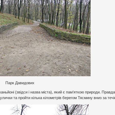
Парк Давидових
аньйоні (звідси і назва міста), який є пам’яткою природи. Правд
вулички та пройти кілька кілометрів берегом Тясмину вниз за течі