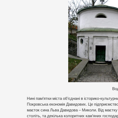
Во
Нині пам’ятки міста об’єднані в історико-культурн
Покровська економія Давидових. Це підприємство
маєток сина Льва Давидова – Миколи. Від маєтку 
століть, та декілька колоритних кам’яних господа