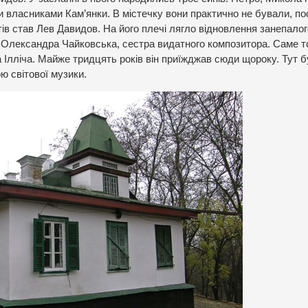
ли власниками Кам’янки. В містечку вони практично не бували, по
в став Лев Давидов. На його плечі лягло відновлення занепалог
Олександра Чайковська, сестра видатного композитора. Саме 
а Ілліча. Майже тридцять років він приїжджав сюди щороку. Тут 
ю світової музики.