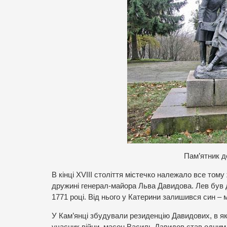
Пам’ятник д
В кінці XVIII століття містечко належало все тому
дружині генерал-майора Льва Давидова. Лев був 
1771 році. Від нього у Катерини залишився син –
У Кам’янці збудували резиденцію Давидових, в як
учасник війни, масон Василь Давидов став одним 