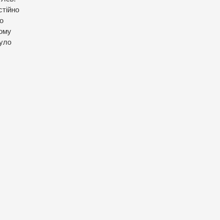
стійно
о
тому
було