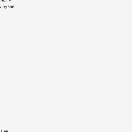
х бував
 Лев.