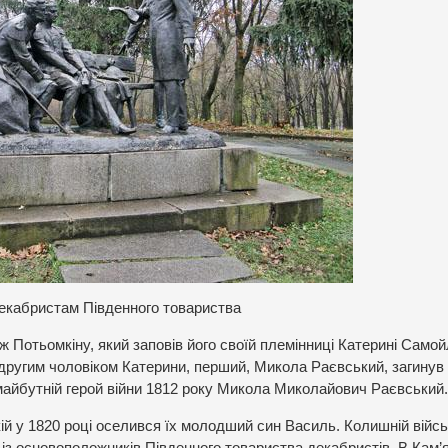
екабристам Південного товариства
 ж Потьомкіну, який заповів його своїй племінниці Катерині Самой
другим чоловіком Катерини, перший, Микола Раєвський, загинув
 майбутній герой війни 1812 року Микола Миколайович Раєвський.
ій у 1820 році оселився їх молодший син Василь. Колишній війсь
із основоположників Південного товариства декабристів. В Кам’я