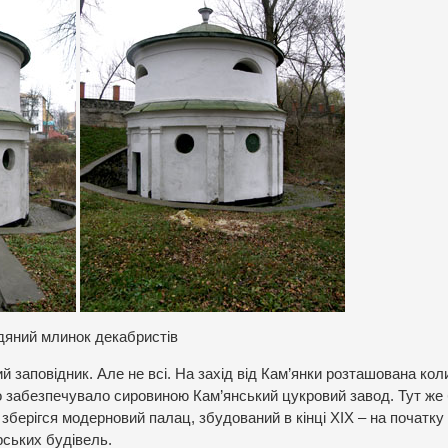
дяний млинок декабристів
ий заповідник. Але не всі. На захід від Кам’янки розташована ко
 забезпечувало сировиною Кам’янський цукровий завод. Тут же
зберігся модерновий палац, збудований в кінці ХІХ – на початку
рських будівель.