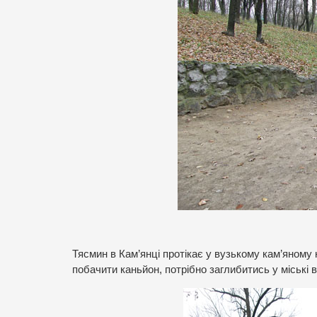
Тясмин в Кам’янці протікає у вузькому кам’яному к
побачити каньйон, потрібно заглибитись у міські 