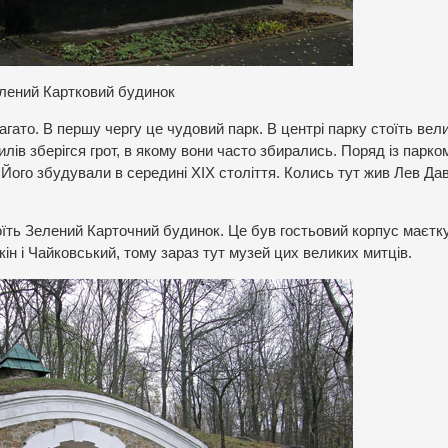
лений Картковий будинок
гато. В першу чергу це чудовий парк. В центрі парку стоїть вел
лів зберігся грот, в якому вони часто збирались. Поряд із парко
ого збудували в середині ХІХ століття. Колись тут жив Лев Дав
оїть Зелений Карточний будинок. Це був гостьовий корпус маєтк
 і Чайковський, тому зараз тут музей цих великих митців.