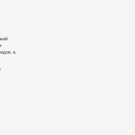
икий
м
идов, а
у