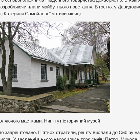
розробляючи плани майбутнього повстання. В гостях у Давидови
ці Катерини Самойлової чотири місяці.
ляючого маєтками. Нині тут історичний музей
ло заарештовано. П’ятьох стратили, решту вислали до Сибіру на
идов. У засланні в нього народились троє синів: Петро, Микола і