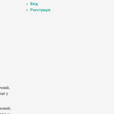
Вхід
Реєстрація
ловій,
 ще у
ковий,
нці, у