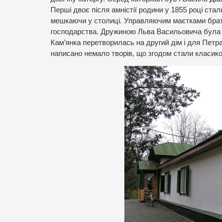
Перші двоє після амністії родини у 1855 році ста
мешкаючи у столиці. Управляючим маєтками браті
господарства. Дружиною Льва Васильовича була 
Кам’янка перетворилась на другий дім і для Петр
написано немало творів, що згодом стали класико