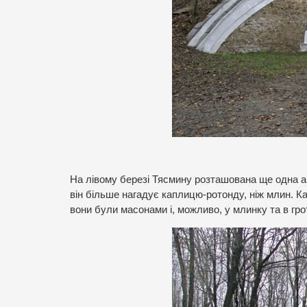
На лівому березі Тясмину розташована ще одна а
він більше нагадує каплицю-ротонду, ніж млин. К
вони були масонами і, можливо, у млинку та в гро