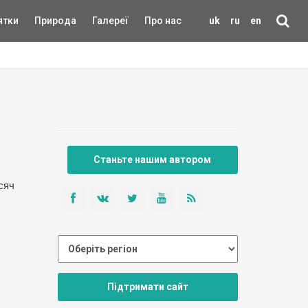
ятки
Природа
Галереї
Про нас
uk
ru
en
Станьте нашим автором
сяч
Підтримати сайт