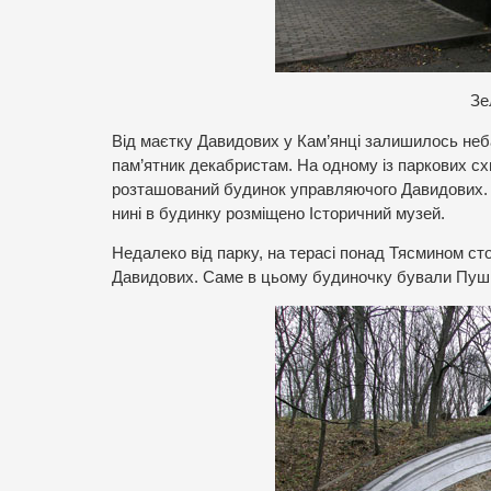
Зе
Від маєтку Давидових у Кам’янці залишилось неба
пам’ятник декабристам. На одному із паркових схи
розташований будинок управляючого Давидових. Й
нині в будинку розміщено Історичний музей.
Недалеко від парку, на терасі понад Тясмином ст
Давидових. Саме в цьому будиночку бували Пушкін