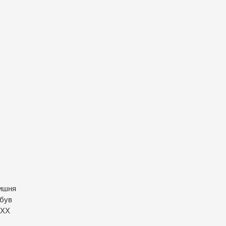
лишня
 був
 ХХ