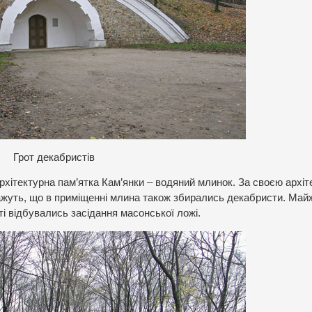
Грот декабристів
рхітектурна пам’ятка Кам’янки – водяний млинок. За своєю архі
ажуть, що в приміщенні млина також збирались декабристи. Майж
ті відбувались засідання масонської ложі.