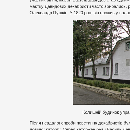
маєтку Давидових декабристи часто збирались, 
Олександр Пушкін. У 1820 році він прожив у пала
Колишній будинок управ
Після невдалої спроби повстання декабристів бу
довічну каторгу. Серед каторжан був і Василь Дав