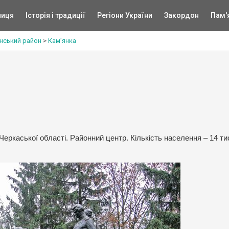
ниця
Історія і традиції
Регіони України
Закордон
Пам'
нський район
>
Кам’янка
Черкаської області. Районний центр. Кількість населення – 14 ти