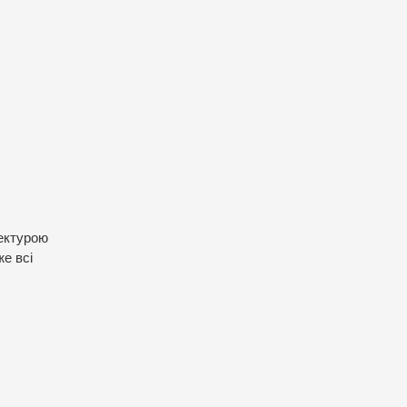
тектурою
е всі