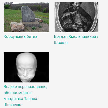
Корсунська битва
Богдан Хмельницький і
Швеція
Велике перепоховання,
або посмертна
мандрівка Тараса
Шевченка