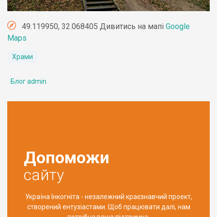
49.119950, 32.068405 Дивитись на мапі
Google
Maps
Храми
Блог admin
Допоможи
сайту
Україна Інкогніта - незалежний краєзнавчий проект,
створений ентузіастами. Щоб працювати далі, нам
потрібна ваша підтримка.