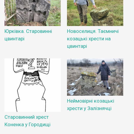
Юрківка. Старовинні
Новоселиця. Таємничі
цвинтарі
козацькі хрести на
цвинтарі
Неймовірні козацькі
хрести у Залізнячці
Старовинний хрест
Коненка у Городищі