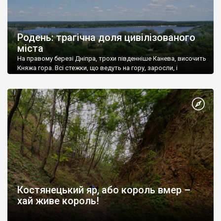
Родень: трагічна доля цивілізованого
міста
На правому березі Дніпра, трохи південніше Канева, височить
Княжа гора. Всі стежки, що ведуть на гору, заросли, і
лишилася єдина дорога, по якій рідкісний мандрівник
підіймається на вершину.
Костянецький яр, або король вмер –
хай живе король!