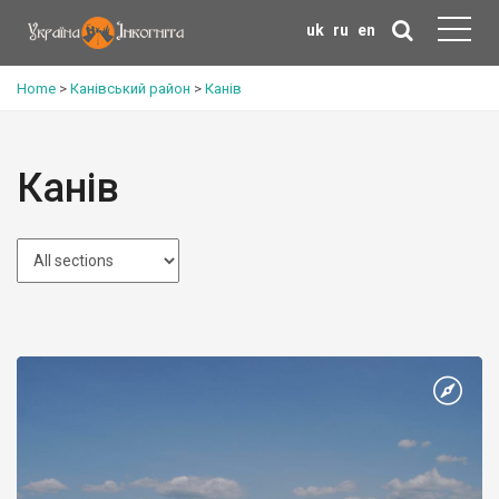
uk
ru
en
Home
>
Канівський район
>
Канів
Канів