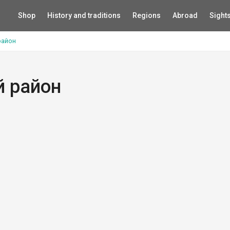
Shop
History and traditions
Regions
Abroad
Sight
район
й район