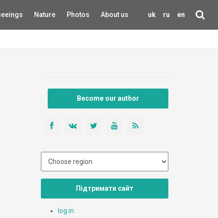
seeings
Nature
Photos
About us
uk
ru
en
Become our author
Підтримати сайт
log in