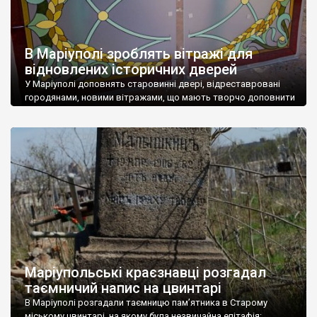
В Маріуполі зроблять вітражі для
відновлених історичних дверей
У Маріуполі доповнять старовинні двері, відреставровані
городянами, новими вітражами, що мають творчо доповнити
вигляд цих дверей. Вітражі прикрасять двері купецького
будинку № 38 на вул. Миколаївській, який належав купцю Б.
Мелекову. Вітражі виконані приватними майстрами з Києва.
Про це повідомив у Фейсбук засновник проєкту “Життя
дверей має значення” Ярослав Федоровський. “Під час
реконструкції ми завжди […]
Маріупольські краєзнавці розгадал
таємничий напис на цвинтарі
В Маріуполі розгадали таємницю пам’ятника в Старому
міському цвинтарі, на якому була незвичайна епітафія: