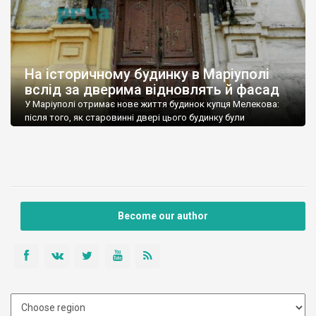
На історичному будинку в Маріуполі
вслід за дверима відновлять й фасад
У Маріуполі отримає нове життя будинок купця Мелекова:
після того, як старовинні двері цього будинку були
відправлені на реставрацію, власниця вирішила узятися і за
фасад, який давно потребує оновлення. Про це розповів
засновник проєкту “Життя дверей має значення” Ярослав
Федоровський. “Коли ми разом з реставратором приходили
до господині, вона сказала, що ми надихнули її на […]
Become our author