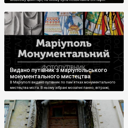
“Чесному трудівнику від Маріупольської міської думи”.
Відповідь шукали цілий рік, повідомляє директор ГО “Архі-
Місто” Андрій Марусов. За його словами, цей старовинний
пам’ятник встановлений на могилі Парфенія Малишкіна, який
прожив 62 роки і помер 19 квітня 1906 року. Дослідникам
Сергію Катричу та […]
Видано путівник з маріупольського
монументального мистецтва
В Маріуполі видано путівник по пам’ятках монументального
мистецтва міста. В ньому зібрані мозаїчні панно, вітражі,
рельєфи тощо. Автором праці став журналіст та
краєзнавець Іван Станіславський. Раніше він разом із
мистецтвознавцем Олександром Черновим видав альбом
“Всі відтінки маріупольських мозаїк”. Нова праця зайняла
більше як рік, а сама фотофіксація витворів мистецтва
Маріуполя – десятиліття. “Фотопутівник. Маріуполь
Монументальний” для […]