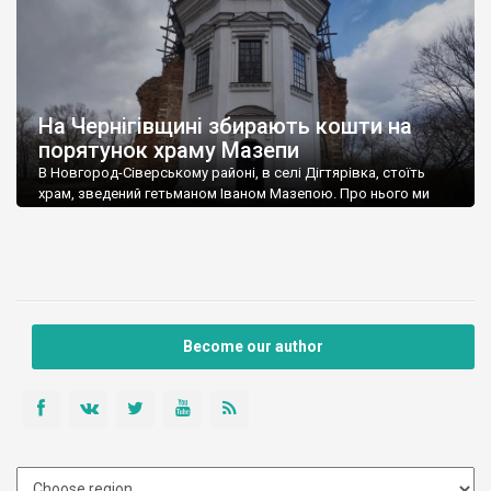
На Чернігівщині збирають кошти на
порятунок храму Мазепи
В Новгород-Сіверському районі, в селі Дігтярівка, стоїть
храм, зведений гетьманом Іваном Мазепою. Про нього ми
вже писали на нашому сайті. Храм у стані руїни, хоча вже були
спроби реставрувати його. Благодійний фонд Спадщина.UA
розпочав збір коштів на відновлення покрівлі храму.
Першим етапом стане покриття металевим дахом куполу
відреставрованої частини храму. У 2011-2013 рр. зусиллями
благодійників […]
Become our author