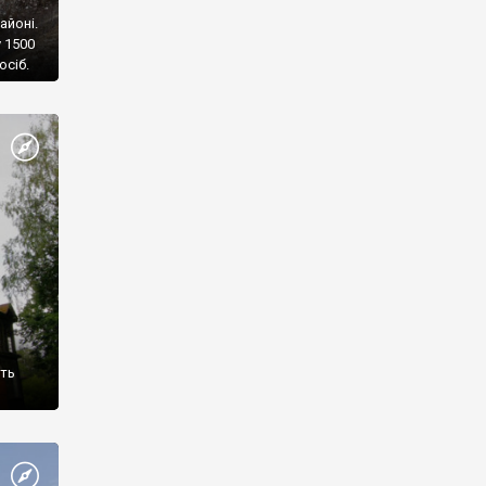
айоні.
у 1500
осіб.
сть