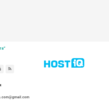
та”
и
ta.com@gmail.com