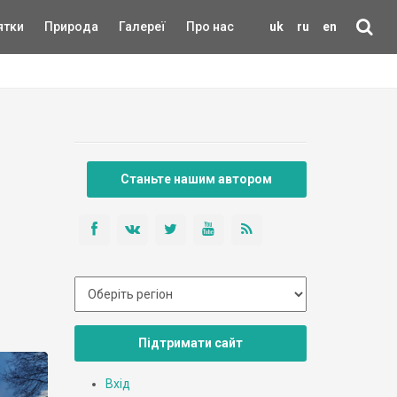
ятки
Природа
Галереї
Про нас
uk
ru
en
Станьте нашим автором
Підтримати сайт
Вхід