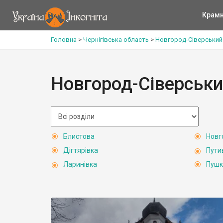
Крам
Головна
>
Чернігівська область
>
Новгород-Сіверський
Новгород-Сіверськи
Блистова
Новг
Дігтярівка
Пути
Ларинівка
Пушк