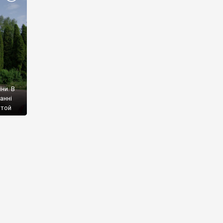
ни. В
анні
 той
 988
 на