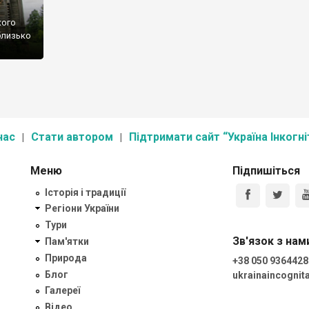
кого
 близько
нас
Стати автором
Підтримати сайт “Україна Інкогні
Меню
Підпишіться
Історія і традиції
Регіони України
Тури
Зв'язок з нам
Пам'ятки
Природа
+38 050 9364428
Блог
ukrainaincogni
Галереї
Відео