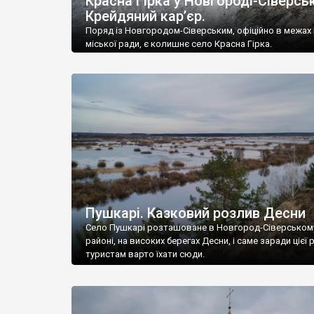
Красна Гірка у Новгороді-Сіверсь
Крейдяний кар’єр.
Поряд із Новгородом-Сіверським, офіційно в межах
міської ради, є колишнє село Красна Гірка.
Пушкарі. Казковий розлив Десни
Село Пушкарі розташоване в Новгород-Сіверськом
районі, на високих берегах Десни, і саме заради цієї р
туристам варто їхати сюди.