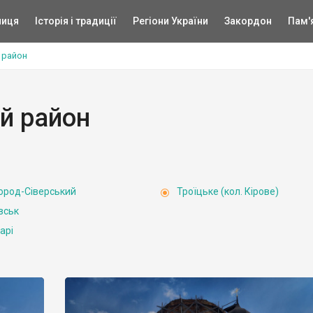
ниця
Історія і традиції
Регіони України
Закордон
Пам'
 район
й район
ород-Сіверський
Троїцьке (кол. Кірове)
вськ
арі