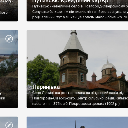
кому.
Путивськ. Крейдяний кар’єр
Путивськ - невеличке село в Новгород-Сіверському р
Селу вже більше ніж півтисячоліття - його заснували 
 його
році, але нині тут мешканців зовсім мало - близько 70 
Ларинівка
у
Село Ларинівка розташована на південний захід від
іки
Новгорода-Сіверського. Центр сільської ради. Кількі
населення - 375 осіб. Покровська церква (1902 р.)