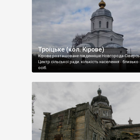
Троїцьке (кол. Кірове)
Кірове розташоване південніше Новгорода-Сіверсь
Центр сільської ради. кількість населення - близько
осіб.