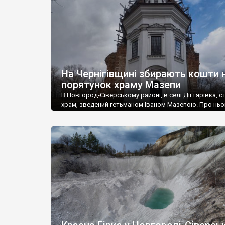
На Чернігівщині збирають кошти 
порятунок храму Мазепи
В Новгород-Сіверському районі, в селі Дігтярівка, с
храм, зведений гетьманом Іваном Мазепою. Про ньо
вже писали на нашому сайті. Храм у стані руїни, хоча
були спроби реставрувати його. Благодійний фонд
Спадщина.UA розпочав збір коштів на відновлення 
храму. Першим етапом стане покриття металевим д
куполу відреставрованої частини храму. У 2011-2013
зусиллями благодійників […]