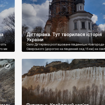
на
Дігтярівка. Тут творилася історія
України
тоїть
Село Дігтярівка розташоване південніше Новгорода-
го ми
Сіверського (дорогою на південний схід 15 км) на схи
 вже
долини Десни.
покрівлі
ахом
 рр.