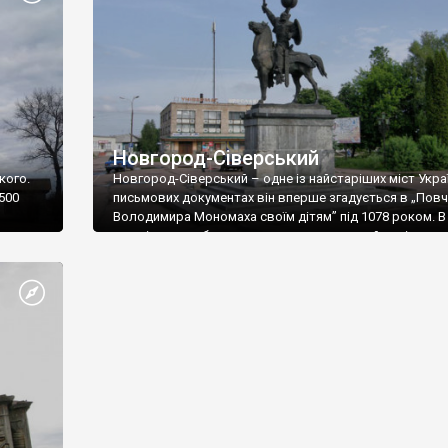
Новгород-Сіверський
кого.
Новгород-Сіверський – одне із найстаріших міст Украї
 500
письмових документах він вперше згадується в „Повч
Володимира Мономаха своїм дітям” під 1078 роком. В
час місто вже було досить великим, тому ймовірно
заснували його значно раніше. Вірогідно це сталося у
році, коли великий князь Володимир будував фортеці
Десні.