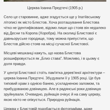
Церква Іоанна Предтечі (1905 р.)
Село це старовинне, адже згадується ще у Іпатіївському
літописі як місто Блестов. Хоча розташування Блестова
чітко не ідентифіковане, відомо лише що стояв він недалеко
від Десни та Коропа (Хоробра). На околиці Блистової є
давньоруське городище, тому можна припустити, що
Блестов дійсно стояв на місці сучасної Блистової.
Місцеві мешканці кажуть, що назва Блистова
розшифровується як „Близ става”. Можливо, і в цьому є
доля правди.
У центрі Блистової стоїть пам’ятка дерев’яної архітектури –
церква Іоанна Предтечі. Збудували її у 1905 році. Це був
типовий храм з однією банею, ускладненою заломом, та
прибудованою дзвіницею. Але в радянські роки дзвіницю
зруйнували. Очевидно, руйнація очікує й на саму церкву,
якою ніхто не опікується. Природна руйнація.
Церква у Блистовій подобається фотографам, адже