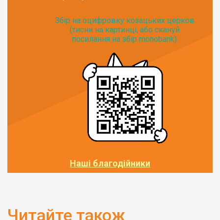
Збір на оцифровку козацьких церков
(тисни на картинці, або скануй
посилання на збір monobank):
Наші благодійники
Читайте також