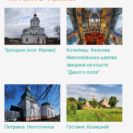
Троїцьке (кол. Кірове)
Козелець. Казкова
Миколаївська церква
зведена на кошти
“Дикого попа”
Петрівка. Неоготична
Густиня. Колишній