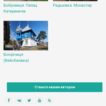
Бобровиця. Палац
Радьківка. Монастир
Катериничів
Білорічиця
(Вейсбахівка)
Станьте нашим автором