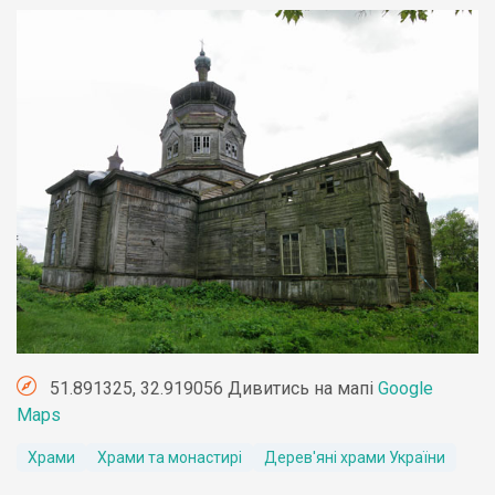
51.891325, 32.919056 Дивитись на мапі
Google
Maps
Храми
Храми та монастирі
Дерев'яні храми України