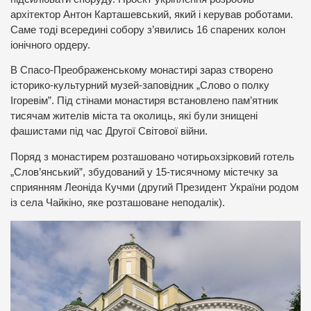
архітектор Антон Карташевський, який і керував роботами.
Саме тоді всередині собору з’явились 16 спарених колон
іонічного ордеру.
В Спасо-Преображенському монастирі зараз створено
історико-культурний музей-заповідник „Слово о полку
Ігоревім”. Під стінами монастиря встановлено пам’ятник
тисячам жителів міста та околиць, які були знищені
фашистами під час Другої Світової війни.
Поряд з монастирем розташовано чотирьохзірковий готель
„Слов’янський”, збудований у 15-тисячному містечку за
сприянням Леоніда Кучми (другий Президент України родом
із села Чайкіно, яке розташоване неподалік).