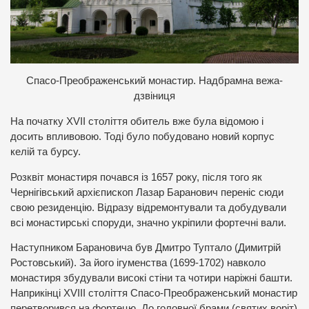
Спасо-Преображенський монастир. Надбрамна вежа-
дзвіниця
На початку XVII століття обитель вже була відомою і
досить впливовою. Тоді було побудовано новий корпус
келій та бурсу.
Розквіт монастиря почався із 1657 року, після того як
Чернігівський архієпископ Лазар Баранович переніс сюди
свою резиденцію. Відразу відремонтували та добудували
всі монастирські споруди, значно укріпили фортечні вали.
Наступником Барановича був Дмитро Туптало (Димитрій
Ростовський). За його ігуменства (1699-1702) навколо
монастиря збудували високі стіни та чотири наріжні башти.
Наприкінці XVIII століття Спасо-Преображенський монастир
перетворився на фортецю. До головної брами (святих воріт)