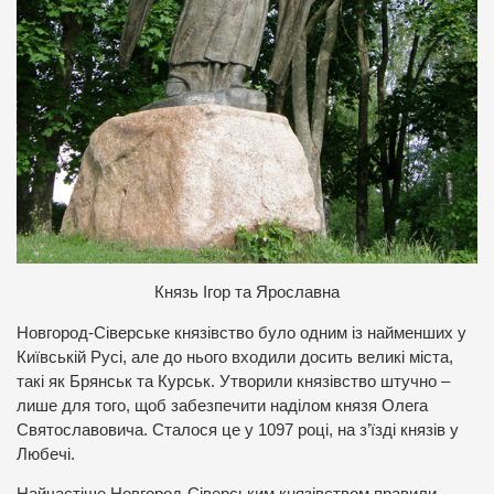
Князь Ігор та Ярославна
Новгород-Сіверське князівство було одним із найменших у
Київській Русі, але до нього входили досить великі міста,
такі як Брянськ та Курськ. Утворили князівство штучно –
лише для того, щоб забезпечити наділом князя Олега
Святославовича. Сталося це у 1097 році, на з’їзді князів у
Любечі.