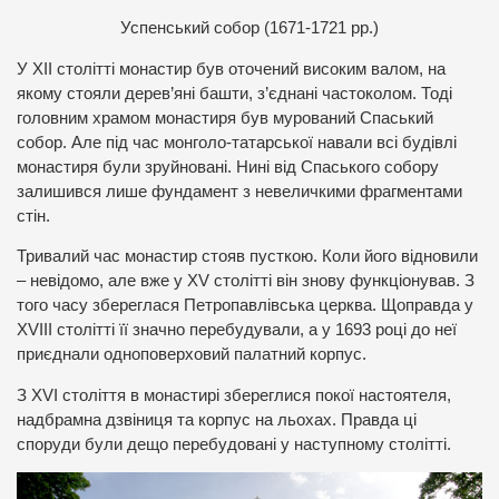
Успенський собор (1671-1721 рр.)
У ХІІ столітті монастир був оточений високим валом, на
якому стояли дерев’яні башти, з’єднані частоколом. Тоді
головним храмом монастиря був мурований Спаський
собор. Але під час монголо-татарської навали всі будівлі
монастиря були зруйновані. Нині від Спаського собору
залишився лише фундамент з невеличкими фрагментами
стін.
Тривалий час монастир стояв пусткою. Коли його відновили
– невідомо, але вже у XV столітті він знову функціонував. З
того часу збереглася Петропавлівська церква. Щоправда у
XVIII столітті її значно перебудували, а у 1693 році до неї
приєднали одноповерховий палатний корпус.
З XVI століття в монастирі збереглися покої настоятеля,
надбрамна дзвіниця та корпус на льохах. Правда ці
споруди були дещо перебудовані у наступному столітті.