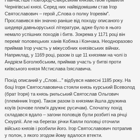
Найчастіше Новгород-Сіверським князівством правили
Чернігівські князі. Серед них найвідомішим став Ігор
Святославович – герой „Слова о полку Ігоревім”.
Прославився він значно раніше від походу описаного у
шедеврі давньоруської літератури, адже було в нього
немало успішних походів і битв. Зокрема у 1171 році він
переміг половецьких ханів Кобяка і Кончака. Неодноразово
приймав Ігор участь у міжусобних князівських війнах.
Наприклад, у 1169 році, разом із ще 11 князями на чолі із
Андрієм Боголюбським, приймав участь у битві проти
київського князя Мстислава Ізяславича.
Похід описаний у „Слові…” відбувся навесні 1185 року. На
боці Ігоря Святославовича стояли князь курський Всеволод
(брат Ігоря) та князь рильський Святослав Ольгович
(племінник Ігоря). Також разом із князями йшла дружина
коуїв (кочове плем’я дружнє русичам). Спочатку похід
складався вдало – загони половців були розбиті на річці
Сюурлії. Але на берегах річки Каяли половці оточили
військо князів і розбили його. Ігор Святославович потрапив
у полон, з якого згодом йому вдалося втекти.