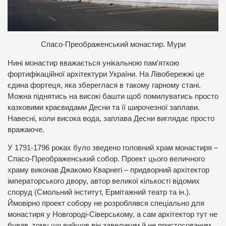
Спасо-Преображенський монастир. Мури
Нині монастир вважається унікальною пам’яткою
фортифікаційної архітектури України. На Лівобережжі це
єдина фортеця, яка збереглася в такому гарному стані.
Можна піднятись на високі башти щоб помилуватись просто
казковими краєвидами Десни та її широчезної заплави.
Навесні, коли висока вода, заплава Десни виглядає просто
вражаюче.
У 1791-1796 роках було зведено головний храм монастиря –
Спасо-Преображенський собор. Проект цього величного
храму виконав Джакомо Кварнегі – придворний архітектор
імператорського двору, автор великої кількості відомих
споруд (Смольний інститут, Ермітажний театр та ін.).
Ймовірно проект собору не розроблявся спеціально для
монастиря у Новгороді-Сіверському, а сам архітектор тут не
бував, тому що вийшов він завеликим й не пристосованим