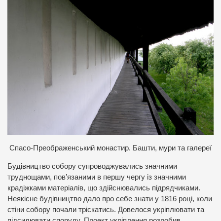
Спасо-Преображенський монастир. Башти, мури та галереї
Будівництво собору супроводжувались значними
труднощами, пов’язаними в першу чергу із значними
крадіжками матеріалів, що здійснювались підрядчиками.
Неякісне будівництво дало про себе знати у 1816 році, коли
стіни собору почали тріскатись. Довелося укріплювати та
підсилювати споруду. Проект укріплення розробив