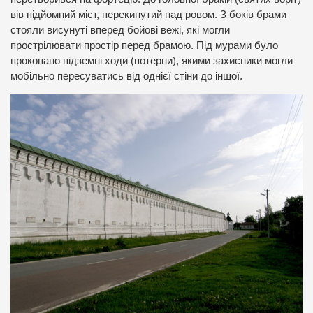
вів підйомний міст, перекинутий над ровом. З боків брами
стояли висунуті вперед бойові вежі, які могли
прострілювати простір перед брамою. Під мурами було
прокопано підземні ходи (потерни), якими захисники могли
мобільно пересуватись від однієї стіни до іншої.