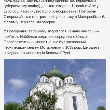
намісництва (адміністративна одиниця що передувала
губернському поділу) до якого входило 11 повітів. Але у
1796 році намісництво було розформоване і Новгород-
Сіверський став центром повіту спочатку в Малоросійській,
а потім у Чернігівській губернії.
У Новгороді-Сіверському збереглося немало унікальних
пам’яток. Найбільш видатною серед них є Спасо-
Преображенський монастир, що був заснований
чернігівським князем Мстиславом у 1033 році. Це один з
найдавніших монастирів Київської Русі.