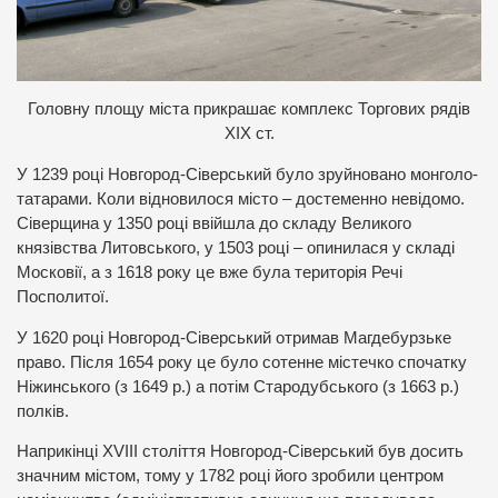
Головну площу міста прикрашає комплекс Торгових рядів
ХІХ ст.
У 1239 році Новгород-Сіверський було зруйновано монголо-
татарами. Коли відновилося місто – достеменно невідомо.
Сіверщина у 1350 році ввійшла до складу Великого
князівства Литовського, у 1503 році – опинилася у складі
Московії, а з 1618 року це вже була територія Речі
Посполитої.
У 1620 році Новгород-Сіверський отримав Магдебурзьке
право. Після 1654 року це було сотенне містечко спочатку
Ніжинського (з 1649 р.) а потім Стародубського (з 1663 р.)
полків.
Наприкінці XVIII століття Новгород-Сіверський був досить
значним містом, тому у 1782 році його зробили центром