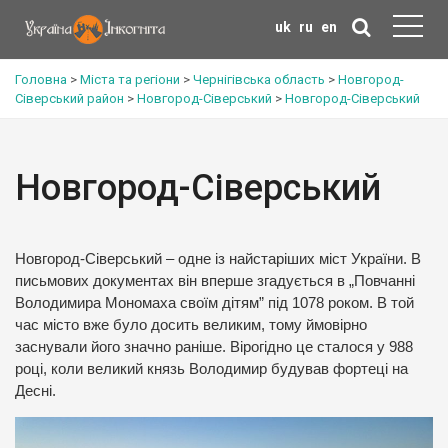
uk
ru
en
Головна
>
Міста та регіони
>
Чернігівська область
>
Новгород-
Сіверський район
>
Новгород-Сіверський
>
Новгород-Сіверський
Новгород-Сіверський
Новгород-Сіверський – одне із найстаріших міст України. В
письмових документах він вперше згадується в „Повчанні
Володимира Мономаха своїм дітям” під 1078 роком. В той
час місто вже було досить великим, тому ймовірно
заснували його значно раніше. Вірогідно це сталося у 988
році, коли великий князь Володимир будував фортеці на
Десні.