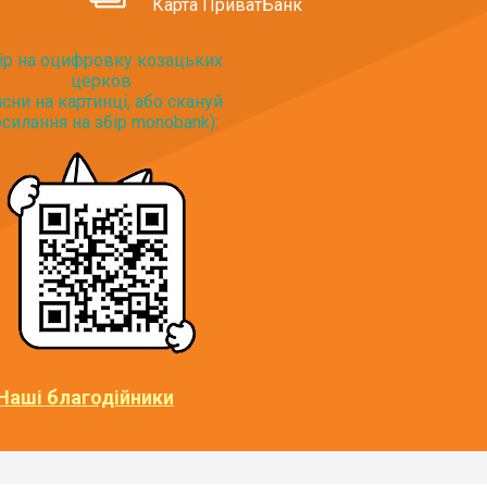
Карта ПриватБанк
ір на оцифровку козацьких
церков
исни на картинці, або скануй
силання на збір monobank):
Наші благодійники