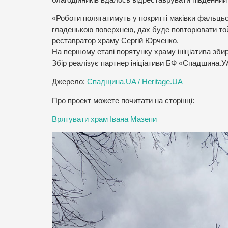
«Роботи полягатимуть у покритті маківки фальц
гладенькою поверхнею, дах буде повторювати той,
реставратор храму Сергій Юрченко.
На першому етапі порятунку храму ініціатива збир
Збір реалізує партнер ініціативи БФ «Спадшина.У
Джерело:
Спадщина.UA / Heritage.UA
Про проект можете почитати на сторінці:
Врятувати храм Івана Мазепи