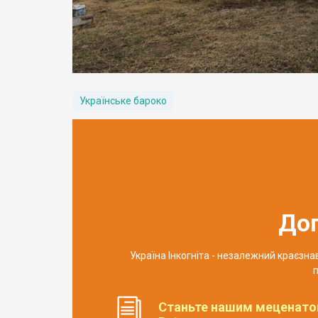
Українське бароко
До
Україна Інкогніта - незалежний краєзн
п
Станьте нашим меценато