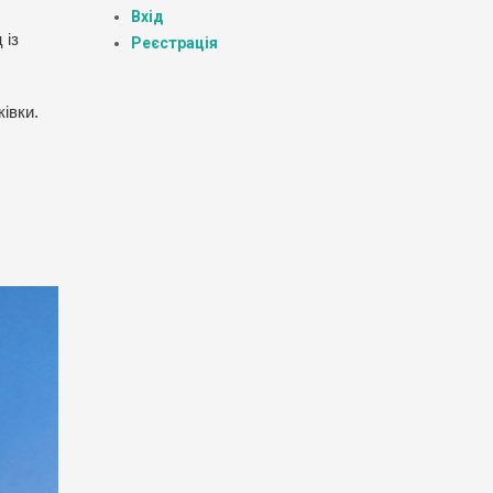
Вхід
 із
Реєстрація
івки.