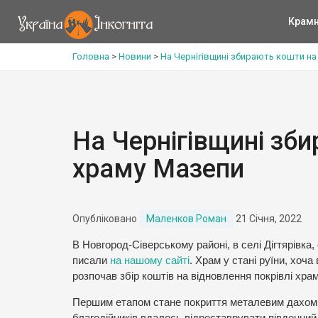
Крам
Головна
>
Новини
>
На Чернігівщині збирають кошти на
На Чернігівщині зб
храму Мазепи
Опубліковано
Маленков Роман
21 Січня, 2022
В Новгород-Сіверському районі, в селі Дігтярівка
писали
на нашому сайті
. Храм у стані руїни, хо
розпочав збір коштів на відновлення покрівлі храм
Першим етапом стане покриття металевим дахом к
благодійників вдалось відреставрувати південний 