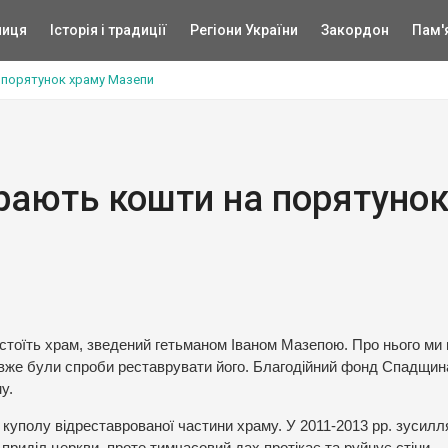
ниця
Історія і традиції
Регіони України
Закордон
Пам'
 порятунок храму Мазепи
ирають кошти на порятуно
, стоїть храм, зведений гетьманом Іваном Мазепою. Про нього ми
ча вже були спроби реставрувати його. Благодійний фонд Спадщи
у.
уполу відреставрованої частини храму. У 2011-2013 рр. зусил
приділ церкви, проте тимчасовий дах протікає та руйнує стіни.