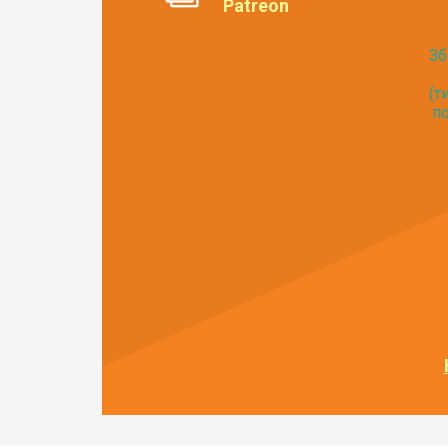
Patreon
Зб
(т
по