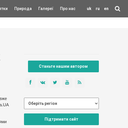
ятки
Природа
Галереї
Про нас
uk
ru
en
к
Станьте нашим автором
 вже
на.UA
Підтримати сайт
лями