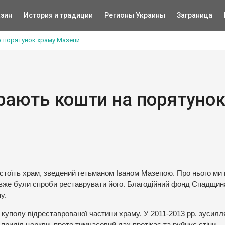
зин
История и традиции
Регионы Украины
Заграница
а порятунок храму Мазепи
ирають кошти на порятуно
, стоїть храм, зведений гетьманом Іваном Мазепою. Про нього ми
ча вже були спроби реставрувати його. Благодійний фонд Спадщи
у.
уполу відреставрованої частини храму. У 2011-2013 рр. зусил
приділ церкви, проте тимчасовий дах протікає та руйнує стіни.