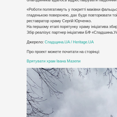
«Роботи полягатимуть у покритті маківки фальц
гладенькою поверхнею, дах буде повторювати той,
реставратор храму Сергій Юрченко.
На першому етапі порятунку храму ініціатива збир
Збір реалізує партнер ініціативи БФ «Спадшина.У
Джерело:
Спадщина.UA / Heritage.UA
Про проект можете почитати на сторінці:
Врятувати храм Івана Мазепи