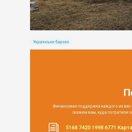
Українське бароко
П
Финансовая поддержка каждого из вас 
скажем вам, куда потратили с
5168 7420 1998 6771 Карт