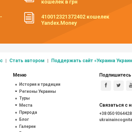
кошелек в грн
-
410012321372402 кошелек
Yandex.Money
с
Стать автором
Поддержать сайт «Украина Украин
Меню
Подпишитесь
История и традиции
Регионы Украины
Туры
Связаться с 
Места
Природа
+38 050 9364428
Блог
ukrainaincogni
Галереи