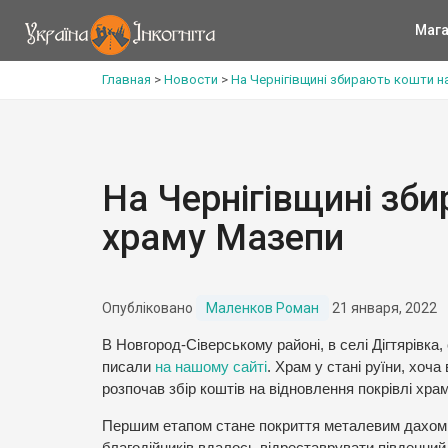
Мага
Главная
>
Новости
>
На Чернігівщині збирають кошти н
На Чернігівщині зб
храму Мазепи
Опубліковано
Маленков Роман
21 января, 2022
В Новгород-Сіверському районі, в селі Дігтярівка
писали
на нашому сайті
. Храм у стані руїни, хо
розпочав збір коштів на відновлення покрівлі храм
Першим етапом стане покриття металевим дахом к
благодійників вдалось відреставрувати південний 