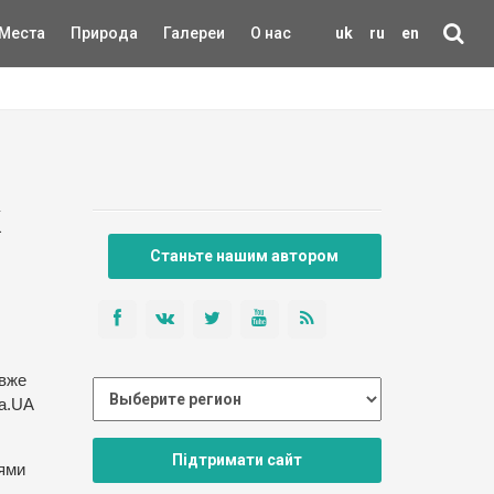
Места
Природа
Галереи
О нас
uk
ru
en
к
Станьте нашим автором
 вже
на.UA
Підтримати сайт
лями