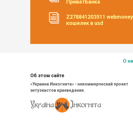
ПриватБанка
Z278841203511 webmoney
кошелек в usd
О на
Об этом сайте
«Украина Инкогнита» - некоммерческий проект
энтузиастов краеведения.