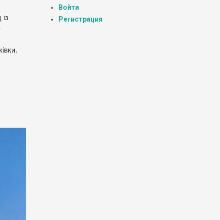
Войти
 із
Регистрация
-
івки.