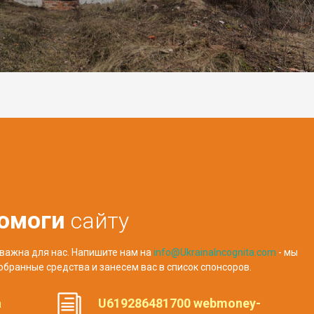
омоги
сайту
важна для нас. Напишите нам на
info@UkrainaIncognita.com
- мы
обранные средства и занесем вас в список спонсоров.
а
U619286481700 webmoney-