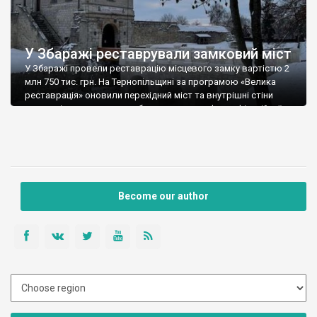
У Збаражі реставрували замковий міст
У Збаражі провели реставрацію місцевого замку вартістю 2
млн 750 тис. грн. На Тернопільщині за програмою «Велика
реставрація» оновили перехідний міст та внутрішні стіни
рову, які прилягають до оборонного валу фортифікаційної
споруди. На початку XVIІІ ст. в замку перебували Іван Мазепа
та Петро І. Довідка: Всього до переліку «Великої реставрації»
увійшли 16 проєктів, які стосуються […]
Become our author