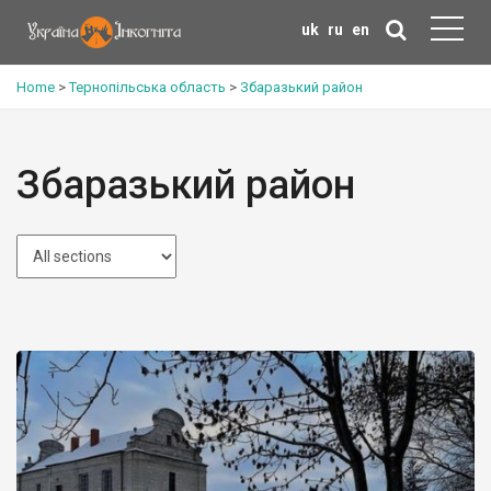
uk
ru
en
Home
>
Тернопільська область
>
Збаразький район
Збаразький район