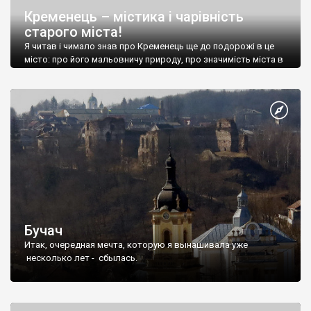
Кременець – містика і чарівність
старого міста!
Я читав і чимало знав про Кременець ще до подорожі в це
місто: про його мальовничу природу, про значимість міста в
історії освіти нашої країни, про старе місто з монастирем,
про стародавній замок т
Бучач
Итак, очередная мечта, которую я вынашивала уже
несколько лет - сбылась.