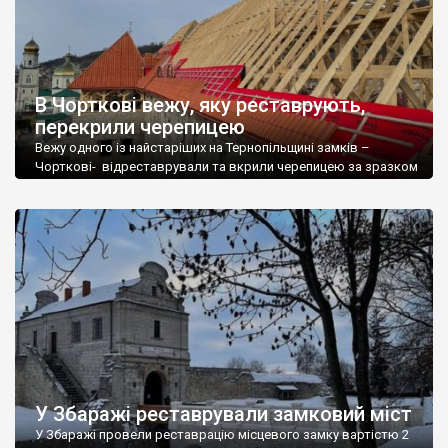
В Чорткові вежу, яку реставрують,
перекрили черепицею
Вежу одного із найстаріших на Тернопільщині замків –
Чорткові- відреставрували та вкрили черепицею за зразком
автентичної. Про це розповів генеральний директор
Національного заповідника «Замки Тернопілля» Анатолій
Маціпура. «Реставраційні роботи, на які передбачено 14 млн
грн, тривають з минулого року. Спеціалісти-реставратори з
Кам’янець-Подільського консультують наших будівельників в
облаштуванні консерваційного даху площею у 2 200 кв. м. […]
У Збаражі реставрували замковий міст
У Збаражі провели реставрацію місцевого замку вартістю 2