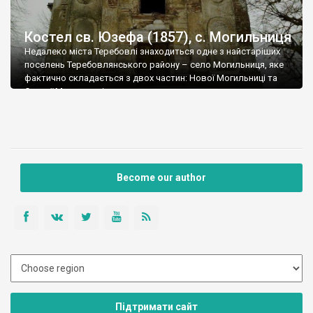
Костел св. Юзефа (1857), с. Могильниця
Недалеко міста Теребовлі знаходиться одне з найстаріших
поселень Теребовлянського району – село Могильниця, яке
фактично складається з двох частин: Нової Могильниці та
Старої Могильниці.
Become our author
Підтримати сайт