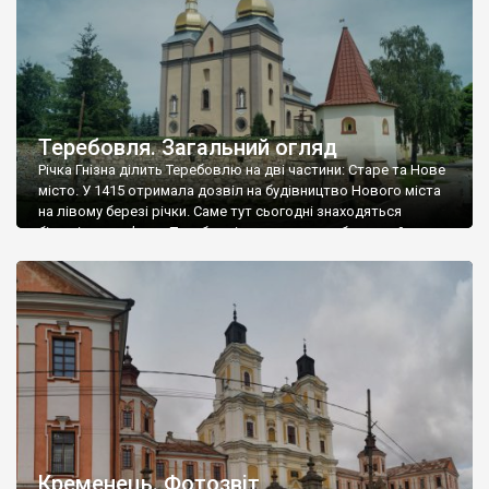
Теребовля. Загальний огляд
Річка Гнізна ділить Теребовлю на дві частини: Старе та Нове
місто. У 1415 отримала дозвіл на будівництво Нового міста
на лівому березі річки. Саме тут сьогодні знаходяться
більшість пам’яток Теребовлі, серед яких є оборонний
кляштор кармелітів, ратуша, оборонна церква, парафіяльний
костел та цікаві будинки товариств “Просвіта”, “Сокіл” та ін.
Прогулянку центру місто почнемо від мосту […]
Кременець. Фотозвіт