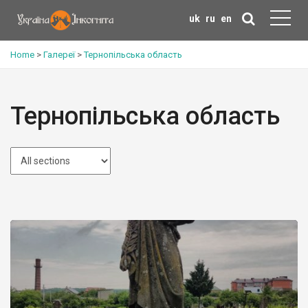
uk
ru
en
Home
>
Галереї
>
Тернопільська область
Тернопільська область