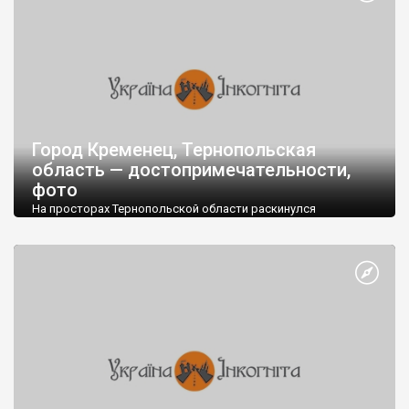
Город Кременец, Тернопольская
область — достопримечательности,
фото
На просторах Тернопольской области раскинулся
живописный город Кременец. Через него проходят четыре
важных магистрали, две из которых международного
значения.