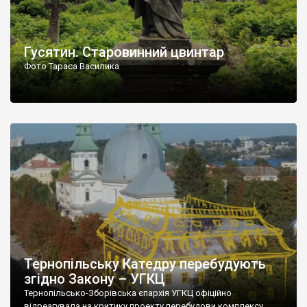
Гусятин. Старовинний цвинтар
Фото Тараса Василика
Тернопільську Катедру перебудують
згідно Закону – УГКЦ
Тернопільсько-Зборівська єпархія УГКЦ офіційно
відреагувала на критику проекту перебудови комплексу