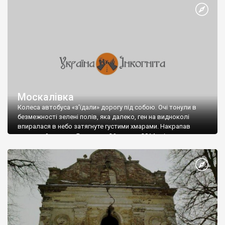
Москалівка
Колеса автобуса «з’їдали» дорогу під собою. Очі тонули в
безмежності зелені полів, яка далеко, ген на видноколі
впиралася в небо затягнуте густими хмарами. Накрапав
легенький дощик… Був ранок 26 червня 2014 р. і ми вперше в
своєму житті відвідав село Москалівку Лановецького району
Тернопільської області. Ми, група студентів-істориків, мали
завдання описати пам’ятки монументального мистецтва,
історичні будівлі чи пам’ятні знаки на території сіл
Москалівка та Плиска.