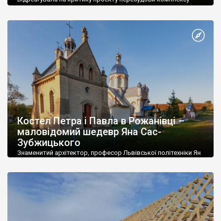
Катедри в Тернополі з боку громадськості. Про це
повідомляє «Перший онлайн». Нагадаємо, згідно з проектом
«реставрації» пам’ятки культури національного значення
планується добудувати додатковий мансардовий поверх на
корпусі колишнього монастиря домініканців, що входить до
комплексу Катедри. Також нагадаємо, що сам термін
“реставрація” передбачає виключно відтворення
(збереження) […]
Костел Петра і Павла в Рожанівці –
маловідомий шедевр Яна Сас-
Зубжицького
Знаменитий архітектор, професор Львівської політехніки Ян
Сас-Зубжицький (1860 – 1935) є автором проектів 45 храмів,
у 15 храмах ним здійснено перебудови. Був також автором
житлових і громадських споруд. Усього він створив більш ніж
120 сакральних та світських споруд. Найвідомішим з його
дітищ є храм Матері Божої, Святого Розарію і Святого
Станіслава (він ж Домініканський костел) […]