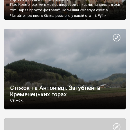
Про Кременець ми вже неодноразово писали, наприклад ось
тут. Зараз просто фотозвіт. Колишній колегіум єзуїтів.
Читайте про нього більш розлого у нашій статті. Руїни
Кременецького замку. Будинок “Близнюки”. 17 ст.
Богоявленський монастир. Заснований у 1633 році Петром
Могилою та кременецькими шляхтичами. Миколаївська
церква. Заснована у 1538 році. Воздвиженська церква. 1887 –
1889 рр. Кременецький літературно-меморіальний […]
Стіжок та Антонівці. Загублені в
Кременецьких горах
Стіжок.