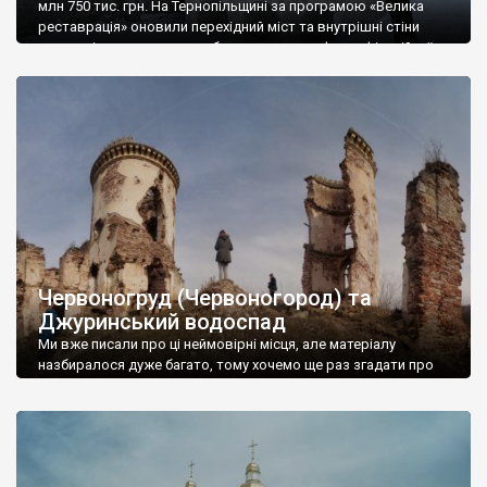
млн 750 тис. грн. На Тернопільщині за програмою «Велика
реставрація» оновили перехідний міст та внутрішні стіни
рову, які прилягають до оборонного валу фортифікаційної
споруди. На початку XVIІІ ст. в замку перебували Іван Мазепа
та Петро І. Довідка: Всього до переліку «Великої реставрації»
увійшли 16 проєктів, які стосуються […]
Червоногруд (Червоногород) та
Джуринський водоспад
Ми вже писали про ці неймовірні місця, але матеріалу
назбиралося дуже багато, тому хочемо ще раз згадати про
Червоногород та Джуринський водоспад. Фото Романа
Маленкова. Залишки палацу Понінських. Домініканський
костьол Вознесіння Діви Марії. Джуринський водоспад.