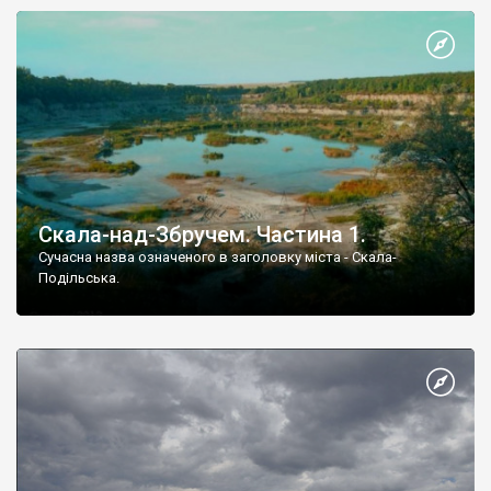
своєму житті відвідав село Москалівку Лановецького району
Тернопільської області. Ми, група студентів-істориків, мали
завдання описати пам’ятки монументального мистецтва,
історичні будівлі чи пам’ятні знаки на території сіл
Москалівка та Плиска.
Скала-над-Збручем. Частина 1.
Сучасна назва означеного в заголовку міста - Скала-
Подільська.