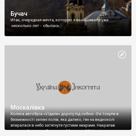
Бучач
Итак, очередная мечта, которую я вынашивала уже
несколько лет - сбылась.
Москалівка
Колеса автобуса «з’їдали» дорогу під собою. Очі тонули в
безмежності зелені полів, яка далеко, ген на видноколі
впиралася в небо затягнуте густими хмарами. Накрапав
легенький дощик… Був ранок 26 червня 2014 р. і ми вперше в