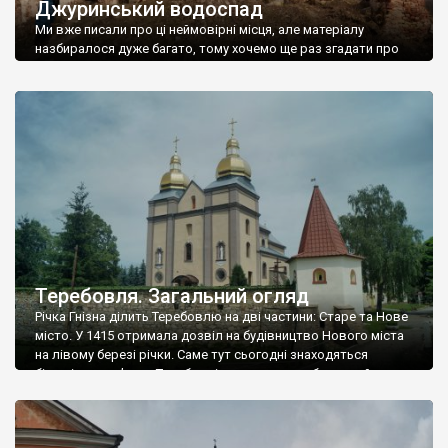
Джуринський водоспад
Ми вже писали про ці неймовірні місця, але матеріалу
назбиралося дуже багато, тому хочемо ще раз згадати про
Червоногород та Джуринський водоспад. Фото Романа
Маленкова. Залишки палацу Понінських. Домініканський
костьол Вознесіння Діви Марії. Джуринський водоспад.
Теребовля. Загальний огляд
Річка Гнізна ділить Теребовлю на дві частини: Старе та Нове
місто. У 1415 отримала дозвіл на будівництво Нового міста
на лівому березі річки. Саме тут сьогодні знаходяться
більшість пам’яток Теребовлі, серед яких є оборонний
кляштор кармелітів, ратуша, оборонна церква, парафіяльний
костел та цікаві будинки товариств «Просвіта», «Сокіл» та ін.
Прогулянку центру місто почнемо від мосту […]