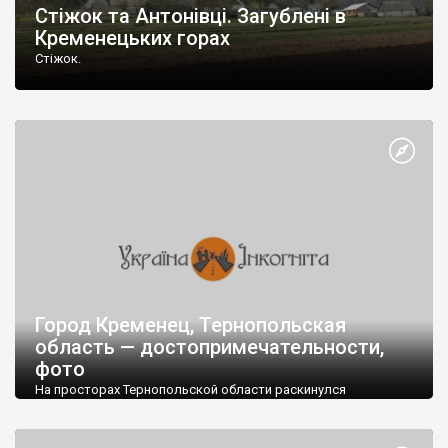
Стіжок та Антонівці. Загублені в
Кременецьких горах
Стіжок.
Город Кременец, Тернопольская
область — достопримечательности,
фото
На просторах Тернопольской области раскинулся
живописный город Кременец. Через него проходят четыре
важных магистрали, две из которых международного
значения.