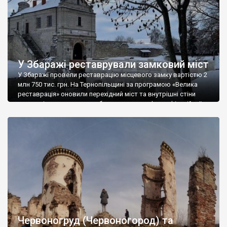
У Збаражі реставрували замковий міст
У Збаражі провели реставрацію місцевого замку вартістю 2
млн 750 тис. грн. На Тернопільщині за програмою «Велика
реставрація» оновили перехідний міст та внутрішні стіни
рову, які прилягають до оборонного валу фортифікаційної
споруди. На початку XVIІІ ст. в замку перебували Іван Мазепа
та Петро І. Довідка: Всього до переліку «Великої реставрації»
увійшли 16 проєктів, які стосуються […]
Червоногруд (Червоногород) та