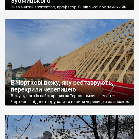
Зубжицького
Знаменитий архітектор, професор Львівської політехніки Ян
Сас-Зубжицький (1860 – 1935) є автором проектів 45 храмів,
у 15 храмах ним здійснено перебудови. Був також автором
житлових і громадських споруд. Усього він створив більш ніж
120 сакральних та світських споруд. Найвідомішим з його
дітищ є храм Матері Божої, Святого Розарію і Святого
Станіслава (він ж Домініканський костел) […]
В Чорткові вежу, яку реставрують,
перекрили черепицею
Вежу одного із найстаріших на Тернопільщині замків —
Чорткові- відреставрували та вкрили черепицею за зразком
автентичної. Про це розповів генеральний директор
Національного заповідника «Замки Тернопілля» Анатолій
Маціпура. «Реставраційні роботи, на які передбачено 14 млн
грн, тривають з минулого року. Спеціалісти-реставратори з
Кам’янець-Подільського консультують наших будівельників в
облаштуванні консерваційного даху площею у 2 200 кв. м. […]