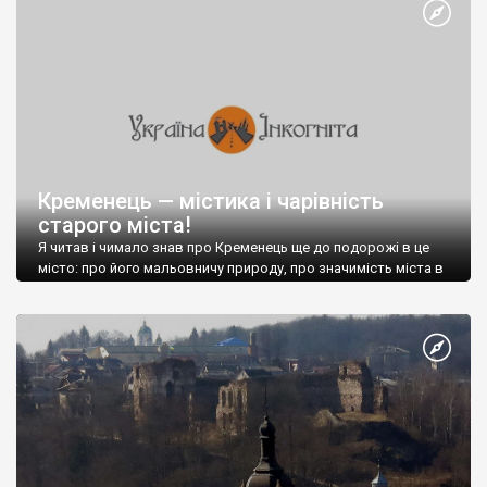
Кременець — містика і чарівність
старого міста!
Я читав і чимало знав про Кременець ще до подорожі в це
місто: про його мальовничу природу, про значимість міста в
історії освіти нашої країни, про старе місто з монастирем,
про стародавній замок т