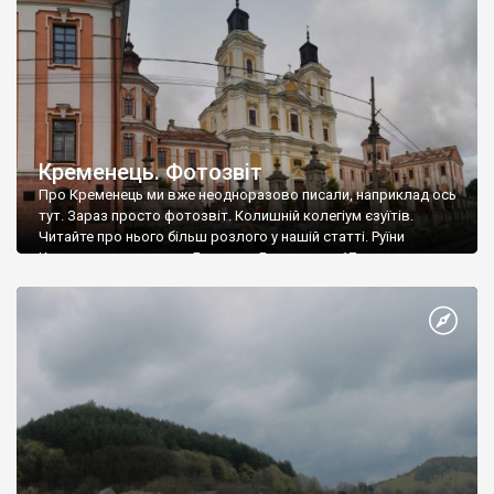
Кременець. Фотозвіт
Про Кременець ми вже неодноразово писали, наприклад ось
тут. Зараз просто фотозвіт. Колишній колегіум єзуїтів.
Читайте про нього більш розлого у нашій статті. Руїни
Кременецького замку. Будинок «Близнюки». 17 ст.
Богоявленський монастир. Заснований у 1633 році Петром
Могилою та кременецькими шляхтичами. Миколаївська
церква. Заснована у 1538 році. Воздвиженська церква. 1887 –
1889 рр. Кременецький літературно-меморіальний […]