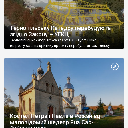
Тернопільську Катедру перебудують
згідно Закону – УГКЦ
Тернопільсько-Зборівська єпархія УГКЦ офіційно
відреагувала на критику проекту перебудови комплексу
Катедри в Тернополі з боку громадськості. Про це
повідомляє «Перший онлайн». Нагадаємо, згідно з проектом
«реставрації» пам’ятки культури національного значення
планується добудувати додатковий мансардовий поверх на
корпусі колишнього монастиря домініканців, що входить до
комплексу Катедри. Також нагадаємо, що сам термін
«реставрація» передбачає виключно відтворення
(збереження) […]
Костел Петра і Павла в Рожанівці –
маловідомий шедевр Яна Сас-