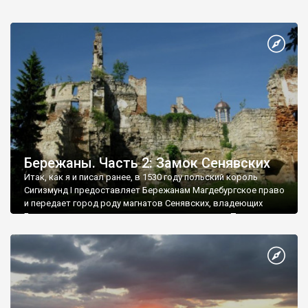
Бережаны. Часть 2: Замок Сенявских
Итак, как я и писал ранее, в 1530 году польский король
Сигизмунд І предоставляет Бережанам Магдебургское право
и передает город роду магнатов Сенявских, владеющих
Бережанами на протяжении почти двухстах лет. Первым
владельцем города стал русский воевода и великий
коронный гетман Николай Сенявский - внук основателя
династии Рафаила Грановского.