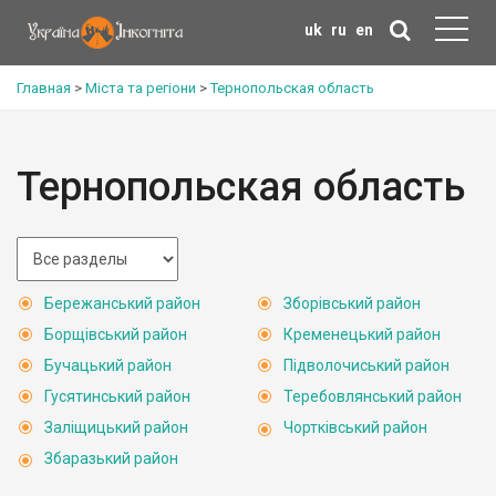
uk
ru
en
Главная
>
Міста та регіони
>
Тернопольская область
Тернопольская область
Бережанський район
Зборівський район
Борщівський район
Кременецький район
Бучацький район
Підволочиський район
Гусятинський район
Теребовлянський район
Заліщицький район
Чортківський район
Збаразький район