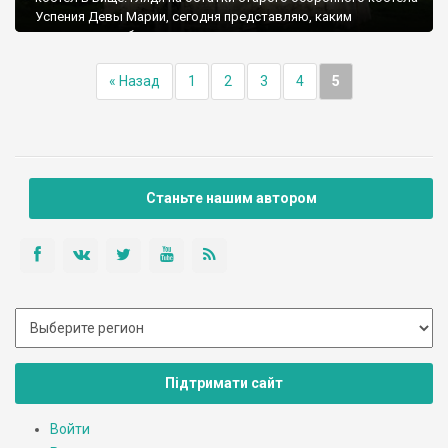
Успения Девы Марии, сегодня представляю, каким
совершенным было это чудо несколько веков назад, когда
стояло во всей своей красе. И даже сейчас, в таком виде,
храм в селе Бище для меня - любимая
« Назад
1
2
3
4
5
достопримечательность костельной архитектуры после
костела Станислава в Черткове. Трудно представить, что
когда-то Бище был городом в полном смысле этого слова,
который имел три храма.
Станьте нашим автором
Підтримати сайт
Войти