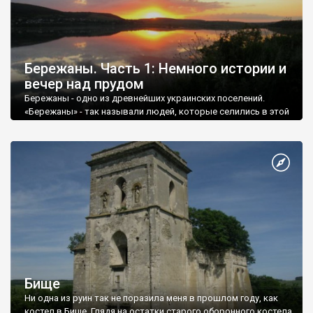
Бережаны. Часть 1: Немного истории и
вечер над прудом
Бережаны - одно из древнейших украинских поселений.
«Бережаны» - так называли людей, которые селились в этой
местности с древних времен. Языковед М. Янко связывает
название поселения с древнерусским словом «бережина»,
которое означало «пологие берега рек с сенокосами».
Первое документальное упоминание о городе относится к
1375 году, но история Бережан, как поселения, началась еще
в княжеские времена: через местность проходил путь со
Львова в Теребовлю - бывшую столицу Теребовлянского
княжества.
Бище
Ни одна из руин так не поразила меня в прошлом году, как
костел в Бище. Глядя на остатки старого оборонного костела