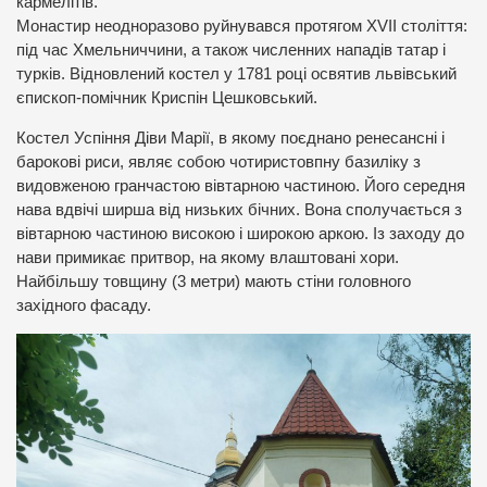
кармелітів.
Монастир неодноразово руйнувався протягом XVII століття:
під час Хмельниччини, а також численних нападів татар і
турків. Відновлений костел у 1781 році освятив львівський
єпископ-помічник Криспін Цешковський.
Костел Успіння Діви Марії, в якому поєднано ренесансні і
барокові риси, являє собою чотиристовпну базиліку з
видовженою гранчастою вівтарною частиною. Його середня
нава вдвічі ширша від низьких бічних. Вона сполучається з
вівтарною частиною високою і широкою аркою. Із заходу до
нави примикає притвор, на якому влаштовані хори.
Найбільшу товщину (3 метри) мають стіни головного
західного фасаду.