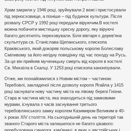
Храм закрили у 1946 році, зруйнували 2 вежі і пристосували
під зерносховище, а пізніше – під будинок культури. Після
розвалу СРСР у 1992 році передали віруючим.В костелі
можна побачити мистецьку хресну дорогу, яку віруючі
багато десятиліть переховували. Біля вівтаря є дерев’яна
скульптура св. Станіслава Щепанського, єпископа
Краківського, який докоряв польському королю Болеславу
Сміливому за його негідну поведінку під час походу на Русь.
За це він прийняв мученицьку смерть від короля в костелі
Св. Михаїла в Скалці. У 1253 році єпископа канонізували.
Отже, ми познайомилися з Новим містом – частиною
Теребовлі, закладеної після дозволу короля Ягайла у 1415
році заснувати нову частину міста на лівому березі Гнізни.
Стара ж частина міста, яка знаходиться під замковими
мурами, існувала з часів заснування третього
теребовлянського замку королем Казимиром Великим в 40-
х роках XIV століття. На сьогоднішній день на території так
званого Старого міста залишилося не багато цікавого:
перебудована синагога, кам’яниці, в яких у австрійських і