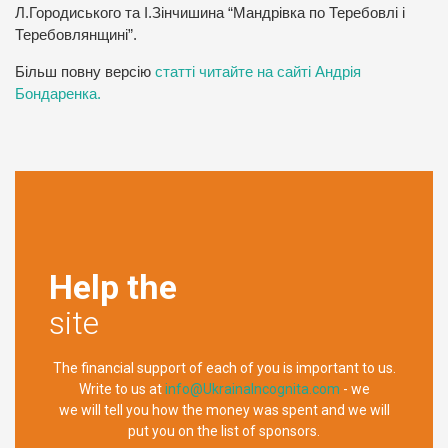
Л.Городиського та І.Зінчишина “Мандрівка по Теребовлі і
Теребовлянщині”.
Більш повну версію
статті читайте на сайті Андрія
Бондаренка.
Help the
site
The financial support of each of you is important to us.
Write to us at
info@UkrainaIncognita.com
- we
we will tell you how the money was spent and we will
put you on the list of sponsors.