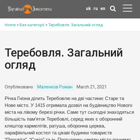
uk
ru
en
Home
>
Без категорії
>
Теребовля. Загальний огляд
Теребовля. Загальний
огляд
Опубліковано
Маленков Роман
March 21, 2021
Річка Гнізна ділить Теребовлю на дві частини: Старе та
Нове місто. У 1415 отримала дозвіл на будівництво Нового
міста на лівому березі річки. Саме тут сьогодні знаходяться
більшість пам’яток Теребовлі, серед яких є оборонний
кляштор кармелітів, ратуша, оборонна церква,
парафіяльний костел та цікаві будинки товариств
“Просвіта”, “Сокіл” та ін. Прогулянку центру місто почнемо