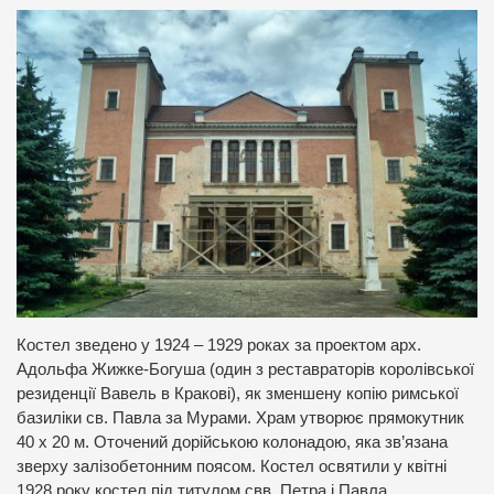
Костел зведено у 1924 – 1929 роках за проектом арх.
Адольфа Жижке-Богуша (один з реставраторів королівської
резиденції Вавель в Кракові), як зменшену копію римської
базиліки св. Павла за Мурами. Храм утворює прямокутник
40 х 20 м. Оточений дорійською колонадою, яка зв’язана
зверху залізобетонним поясом. Костел освятили у квітні
1928 року костел під титулом свв. Петра і Павла.