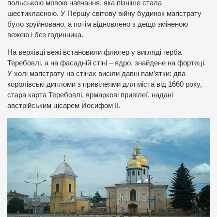
польською мовою навчання, яка пізніше стала
шестикласною. У Першу світову війну будинок магістрату
було зруйновано, а потім відновлено з дещо зміненою
вежею і без годинника.
На верхівці вежі встановили флюгер у вигляді герба
Теребовлі, а на фасадній стіні – ядро, знайдене на фортеці.
У холі магістрату на стінах висіли давні пам’ятки: два
королівські дипломи з привілеями для міста від 1660 року,
стара карта Теребовлі, ярмаркові привілеї, надані
австрійським цісарем Йосифом ІІ.