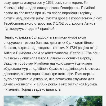
разу церква згадується у 1662 році, коли король Ян
Казимир підтвердив священникові Гелофрегові Римбалі
право на попівство при ній та право виробляти горілку,
ситити мед, ловити рибу, рубати дрова в королівських лісах
Теребовлянського староства. У 1752 році король Август
підтверджує згаданий привілей.
Первісно церква була досить великою мурованою
спорудою з трьома банями, дві з яких були криті білою
бляхою, а третя над входом – гонтом. У 1734 році за отця
Антона Римбали храм реконструювали. У серпні 1784 році
львівський єпископ Петро Білянський освятив церкву.
Завдяки турботам Римбали навколо храму і цвинтаря
збудовано мур з подвійною брамою та дзвіницею із сімома
дзвонами, з яких один важив три центнери. Біля церкви
було споруджено дякарню, яка початково служила для
дяківської школи. У 1890-х роках в них містилися Руська
читальня. Поряд зведено шпиталь.