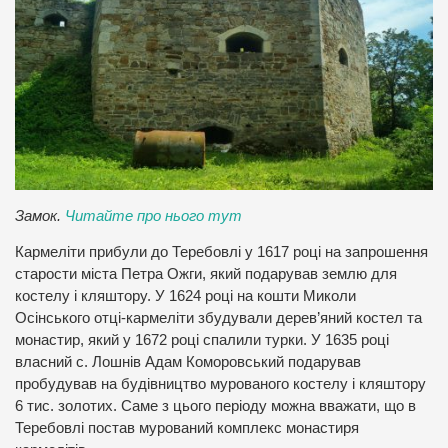
Замок.
Читайте про нього тут
Кармеліти прибули до Теребовлі у 1617 році на запрошення
старости міста Петра Ожги, який подарував землю для
костелу і кляштору. У 1624 році на кошти Миколи
Осінського отці-кармеліти збудували дерев’яний костел та
монастир, який у 1672 році спалили турки. У 1635 році
власний с. Лошнів Адам Коморовський подарував
пробудував на будівництво мурованого костелу і кляштору
6 тис. золотих. Саме з цього періоду можна вважати, що в
Теребовлі постав мурований комплекс монастиря