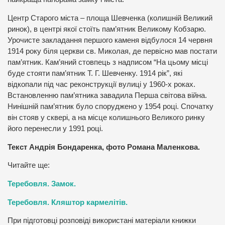
Центр Старого міста – площа Шевченка (колишній Великий
ринок), в центрі якої стоїть пам’ятник Великому Кобзарю.
Урочисте закладання першого каменя відбулося 14 червня
1914 року біля церкви св. Миколая, де первісно мав постати
пам’ятник. Кам’яний стовпець з надписом “На цьому місці
буде стояти пам’ятник Т. Г. Шевченку. 1914 рік”, які
відкопали під час реконструкції вулиці у 1960-х роках.
Встановленню пам’ятника завадила Перша світова війна.
Нинішній пам’ятник було споруджено у 1954 році. Спочатку
він стояв у сквері, а на місце колишнього Великого ринку
його перенесли у 1991 році.
Текст Андрія Бондаренка, фото Романа Маленкова.
Читайте ще:
Теребовля. Замок.
Теребовля. Кляштор кармелітів.
При підготовці розповіді використані матеріали книжки