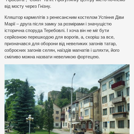
від мосту через Гнізну.
Кляштор кармелітів з ренесансним костелом Успіння Діви
Марії – друга після замку за розмірами і значущістю
історична споруда Теребовлі. І хоча він не міг бути
серйозною перешкодою для ворогів, а, скоріш за все,
призначався для оборони від невеликих загонів татар,
озброєних загонів селян, наїздів магнатів і шляхти, його
сміливо можна назвати невеликою фортецею.