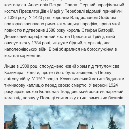
костелу св. Апостолів Петра і Павла. Перший парафіяльний
костел Пресвятої Діви Марії у Теребовлі відомий принаймні
з 1396 року. У 1423 році королем Владиславом Ягайлом
повторно засновано римо-католицьку парафію, права якої
повністю підтвердив 1588 року король Стефан Баторій.
Дерев’яний парафіяльний костел Пресвятої Трійці, який
описується у 1784 році, як дуже бідний, згорів під час
наполеонівських війн. Вірні збиралися на богослужіння в
костелі кармелітів.
Лише в 1908 році споруджено новий храм під титулом свв.
Казимира і Ядвіги, проте і його було знищено в Першу
світову війну. У 1917 році о. Коженьовський встиг збудувати
тимчасову каплицю перед своєю смертю. У вересні 1924
року архієпископ Болеслав Твардовський освятив наріжний
камін під першу у Польщі святиню у стилі римських базилік.