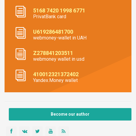
5168 7420 1998 6771
PrivatBank card
U619286481700
webmoney-wallet in UAH
Z278841203511
webmoney wallet in usd
410012321372402
Yandex.Money wallet
Become our author