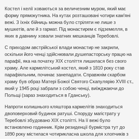
Костел і келії ховаються за величезним муром, який має
форму прямокутника. На кутах розташовані чотири кам’яні
вежі. З їхніх бійниць можна було стріляти не лише з
мушкетів, але й з гармат. Під монастирем є підземелля, в
яких в давнину ховали знатних мешканців Теребовлі.
С приходом австрійської влади монастир не закрили,
оскільки його ченці здійснювали душепасторську працю на
парафії, яка на початку ХІХ століття лишилася без свого
храму. Але кармелітський костел, який з 1810 року став
парафіяльним, починає занепадати. Справжнім скарбом
храму був образ Матері Божої Святого Скапулярію XVIII ст.,
який у 1945 році забрали з собою ченці, виїжджаючи до
Польщі (зараз знаходиться в Гданську).
Напроти колишнього кляштора кармелітів знаходиться
двоповерховий будинок ратуші. Споруду магістрату у
Теребовлі збудовано ХІХ столітті. На її вежі було
встановлено годинник. Крім резиденції бурмістра тут до
1890 року містилася чотирикласна школа для хлопчиків з