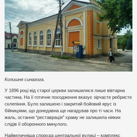
Колишня синагога.
У 1896 році від старої церкви залишилися лише вівтарна
частина. На її готичне походження вказує зірчасте ребристе
склепіння. Було залишено і закритий бойовий ярус із
бійницями, що донедавна ще нагадував про ті часи. На
жаль, остання “реставрація” храму не залишила ніяких
слідів її оборонного минулого.
Найвеличніша споруда центральної вулиці – комплекс