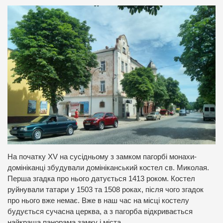
На початку XV на сусідньому з замком пагорбі монахи-
домініканці збудували домініканський костел св. Миколая.
Перша згадка про нього датується 1413 роком. Костел
руйнували татари у 1503 та 1508 роках, після чого згадок
про нього вже немає. Вже в наш час на місці костелу
будується сучасна церква, а з пагорба відкривається
найкраща панорама замку і міста.