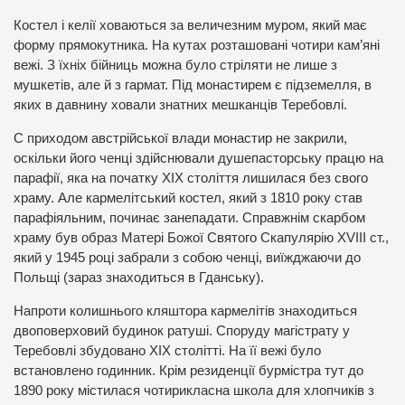
Костел і келії ховаються за величезним муром, який має
форму прямокутника. На кутах розташовані чотири кам’яні
вежі. З їхніх бійниць можна було стріляти не лише з
мушкетів, але й з гармат. Під монастирем є підземелля, в
яких в давнину ховали знатних мешканців Теребовлі.
С приходом австрійської влади монастир не закрили,
оскільки його ченці здійснювали душепасторську працю на
парафії, яка на початку ХІХ століття лишилася без свого
храму. Але кармелітський костел, який з 1810 року став
парафіяльним, починає занепадати. Справжнім скарбом
храму був образ Матері Божої Святого Скапулярію XVIII ст.,
який у 1945 році забрали з собою ченці, виїжджаючи до
Польщі (зараз знаходиться в Гданську).
Напроти колишнього кляштора кармелітів знаходиться
двоповерховий будинок ратуші. Споруду магістрату у
Теребовлі збудовано ХІХ столітті. На її вежі було
встановлено годинник. Крім резиденції бурмістра тут до
1890 року містилася чотирикласна школа для хлопчиків з