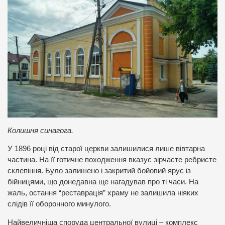
Колишня синагога.
У 1896 році від старої церкви залишилися лише вівтарна
частина. На її готичне походження вказує зірчасте ребристе
склепіння. Було залишено і закритий бойовий ярус із
бійницями, що донедавна ще нагадував про ті часи. На
жаль, остання “реставрація” храму не залишила ніяких
слідів її оборонного минулого.
Найвеличніша споруда центральної вулиці – комплекс