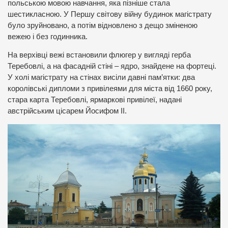
польською мовою навчання, яка пізніше стала
шестикласною. У Першу світову війну будинок магістрату
було зруйновано, а потім відновлено з дещо зміненою
вежею і без годинника.
На верхівці вежі встановили флюгер у вигляді герба
Теребовлі, а на фасадній стіні – ядро, знайдене на фортеці.
У холі магістрату на стінах висіли давні пам’ятки: два
королівські дипломи з привілеями для міста від 1660 року,
стара карта Теребовлі, ярмаркові привілеї, надані
австрійським цісарем Йосифом ІІ.