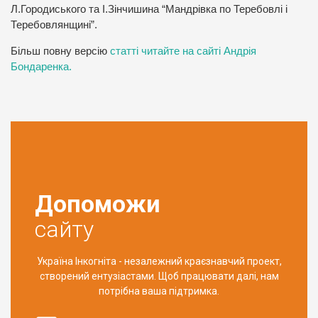
Л.Городиського та І.Зінчишина “Мандрівка по Теребовлі і
Теребовлянщині”.
Більш повну версію
статті читайте на сайті Андрія
Бондаренка.
Допоможи
сайту
Україна Інкогніта - незалежний краєзнавчий проект,
створений ентузіастами. Щоб працювати далі, нам
потрібна ваша підтримка.