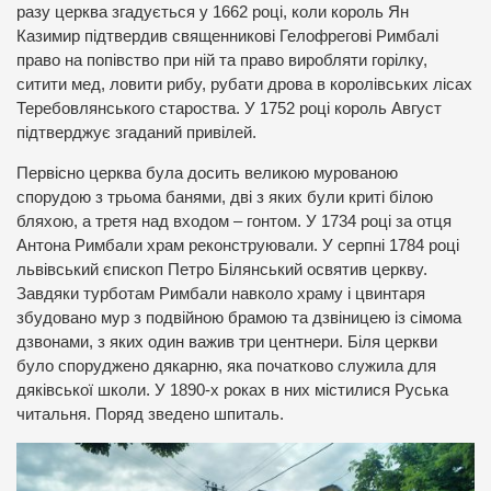
разу церква згадується у 1662 році, коли король Ян
Казимир підтвердив священникові Гелофрегові Римбалі
право на попівство при ній та право виробляти горілку,
ситити мед, ловити рибу, рубати дрова в королівських лісах
Теребовлянського староства. У 1752 році король Август
підтверджує згаданий привілей.
Первісно церква була досить великою мурованою
спорудою з трьома банями, дві з яких були криті білою
бляхою, а третя над входом – гонтом. У 1734 році за отця
Антона Римбали храм реконструювали. У серпні 1784 році
львівський єпископ Петро Білянський освятив церкву.
Завдяки турботам Римбали навколо храму і цвинтаря
збудовано мур з подвійною брамою та дзвіницею із сімома
дзвонами, з яких один важив три центнери. Біля церкви
було споруджено дякарню, яка початково служила для
дяківської школи. У 1890-х роках в них містилися Руська
читальня. Поряд зведено шпиталь.