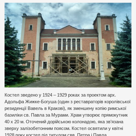
Костел зведено у 1924 – 1929 роках за проектом арх.
Адольфа Жижке-Богуша (один з реставраторів королівської
резиденції Вавель в Кракові), як зменшену копію римської
базиліки св. Павла за Мурами. Храм утворює прямокутник
40 х 20 м. Оточений дорійською колонадою, яка зв’язана
зверху залізобетонним поясом. Костел освятили у квітні
1928 року костел під титулом свв. Петра і Павла.