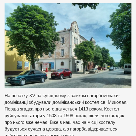
На початку XV на сусідньому з замком пагорбі монахи-
домініканці збудували домініканський костел св. Миколая.
Перша згадка про нього датується 1413 роком. Костел
руйнували татари у 1503 та 1508 роках, після чого згадок
про нього вже немає. Вже в наш час на місці костелу
будується сучасна церква, а з пагорба відкривається
найкраща панорама замку і міста.