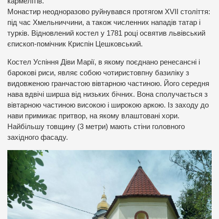
кармелітів.
Монастир неодноразово руйнувався протягом XVII століття:
під час Хмельниччини, а також численних нападів татар і
турків. Відновлений костел у 1781 році освятив львівський
єпископ-помічник Криспін Цешковський.
Костел Успіння Діви Марії, в якому поєднано ренесансні і
барокові риси, являє собою чотиристовпну базиліку з
видовженою гранчастою вівтарною частиною. Його середня
нава вдвічі ширша від низьких бічних. Вона сполучається з
вівтарною частиною високою і широкою аркою. Із заходу до
нави примикає притвор, на якому влаштовані хори.
Найбільшу товщину (3 метри) мають стіни головного
західного фасаду.