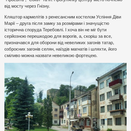
від мосту через Гнізну.
Кляштор кармелітів з ренесансним костелом Успіння Діви
Марії – друга після замку за розмірами і значущістю
історична споруда Теребовлі. І хоча він не міг бути
серйозною перешкодою для ворогів, а, скоріш за все,
призначався для оборони від невеликих загонів татар,
озброєних загонів селян, наїздів магнатів і шляхти, його
сміливо можна назвати невеликою фортецею.