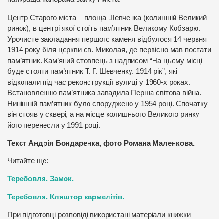
Центр Старого міста – площа Шевченка (колишній Великий
ринок), в центрі якої стоїть пам’ятник Великому Кобзарю.
Урочисте закладання першого каменя відбулося 14 червня
1914 року біля церкви св. Миколая, де первісно мав постати
пам’ятник. Кам’яний стовпець з надписом “На цьому місці
буде стояти пам’ятник Т. Г. Шевченку. 1914 рік”, які
відкопали під час реконструкції вулиці у 1960-х роках.
Встановленню пам’ятника завадила Перша світова війна.
Нинішній пам’ятник було споруджено у 1954 році. Спочатку
він стояв у сквері, а на місце колишнього Великого ринку
його перенесли у 1991 році.
Текст Андрія Бондаренка, фото Романа Маленкова.
Читайте ще:
Теребовля. Замок.
Теребовля. Кляштор кармелітів.
При підготовці розповіді використані матеріали книжки