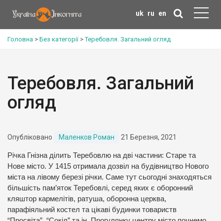
uk
ru
en
Головна
>
Без категорії
>
Теребовля. Загальний огляд
Теребовля. Загальний
огляд
Опубліковано
Маленков Роман
21 Березня, 2021
Річка Гнізна ділить Теребовлю на дві частини: Старе та
Нове місто. У 1415 отримала дозвіл на будівництво Нового
міста на лівому березі річки. Саме тут сьогодні знаходяться
більшість пам’яток Теребовлі, серед яких є оборонний
кляштор кармелітів, ратуша, оборонна церква,
парафіяльний костел та цікаві будинки товариств
“Просвіта”, “Сокіл” та ін. Прогулянку центру місто почнемо