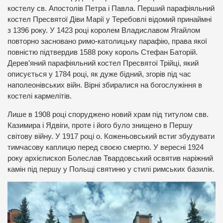
костелу св. Апостолів Петра і Павла. Перший парафіяльний
костел Пресвятої Діви Марії у Теребовлі відомий принаймні
з 1396 року. У 1423 році королем Владиславом Ягайлом
повторно засновано римо-католицьку парафію, права якої
повністю підтвердив 1588 року король Стефан Баторій.
Дерев’яний парафіяльний костел Пресвятої Трійці, який
описується у 1784 році, як дуже бідний, згорів під час
наполеонівських війн. Вірні збиралися на богослужіння в
костелі кармелітів.
Лише в 1908 році споруджено новий храм під титулом свв.
Казимира і Ядвіги, проте і його було знищено в Першу
світову війну. У 1917 році о. Коженьовський встиг збудувати
тимчасову каплицю перед своєю смертю. У вересні 1924
року архієпископ Болеслав Твардовський освятив наріжний
камін під першу у Польщі святиню у стилі римських базилік.