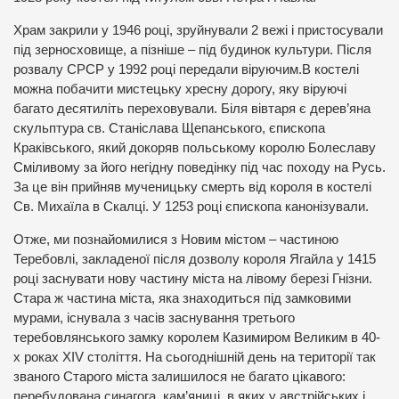
Храм закрили у 1946 році, зруйнували 2 вежі і пристосували
під зерносховище, а пізніше – під будинок культури. Після
розвалу СРСР у 1992 році передали віруючим.В костелі
можна побачити мистецьку хресну дорогу, яку віруючі
багато десятиліть переховували. Біля вівтаря є дерев’яна
скульптура св. Станіслава Щепанського, єпископа
Краківського, який докоряв польському королю Болеславу
Сміливому за його негідну поведінку під час походу на Русь.
За це він прийняв мученицьку смерть від короля в костелі
Св. Михаїла в Скалці. У 1253 році єпископа канонізували.
Отже, ми познайомилися з Новим містом – частиною
Теребовлі, закладеної після дозволу короля Ягайла у 1415
році заснувати нову частину міста на лівому березі Гнізни.
Стара ж частина міста, яка знаходиться під замковими
мурами, існувала з часів заснування третього
теребовлянського замку королем Казимиром Великим в 40-
х роках XIV століття. На сьогоднішній день на території так
званого Старого міста залишилося не багато цікавого:
перебудована синагога, кам’яниці, в яких у австрійських і