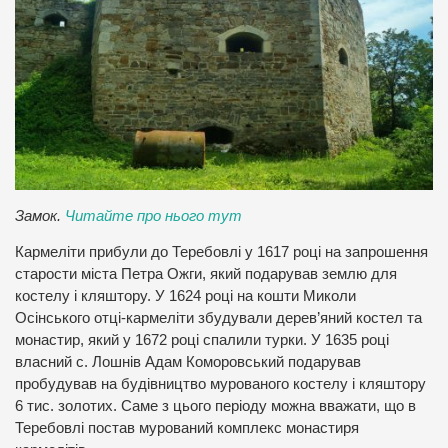
Замок.
Читайте про нього тут
Кармеліти прибули до Теребовлі у 1617 році на запрошення
старости міста Петра Ожги, який подарував землю для
костелу і кляштору. У 1624 році на кошти Миколи
Осінського отці-кармеліти збудували дерев’яний костел та
монастир, який у 1672 році спалили турки. У 1635 році
власний с. Лошнів Адам Коморовський подарував
пробудував на будівництво мурованого костелу і кляштору
6 тис. золотих. Саме з цього періоду можна вважати, що в
Теребовлі постав мурований комплекс монастиря