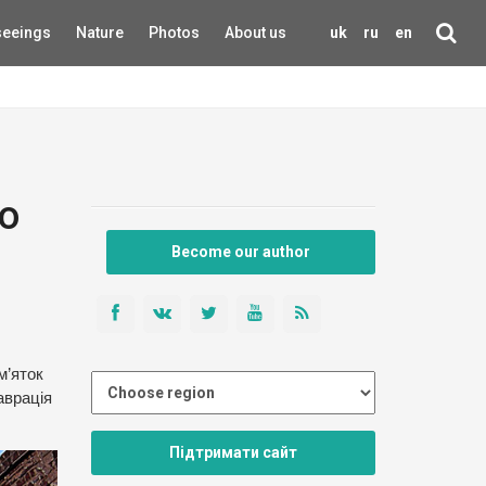
seeings
Nature
Photos
About us
uk
ru
en
о
Become our author
м’яток
аврація
Підтримати сайт