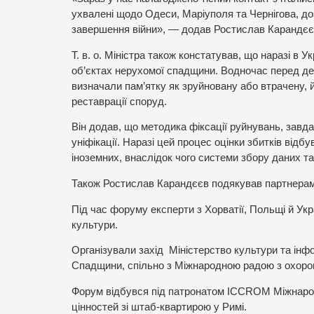
ухвалені щодо Одеси, Маріуполя та Чернігова, до
завершення війни», — додав Ростислав Карандєє
Т. в. о. Міністра також констатував, що наразі в 
об’єктах нерухомої спадщини. Водночас перед дер
визначали пам’ятку як зруйновану або втрачену
реставрації споруд.
Він додав, що методика фіксації руйнувань, завд
уніфікації. Наразі цей процес оцінки збитків відб
іноземних, внаслідок чого системи збору даних т
Також Ростислав Карандєєв подякував партнерам 
Під час форуму експерти з Хорватії, Польщі й Укр
культури.
Організували захід Міністерство культури та інф
Спадщини, спільно з Міжнародною радою з охорон
Форум відбувся під патронатом ICCROM Міжнарод
цінностей зі штаб-квартирою у Римі.