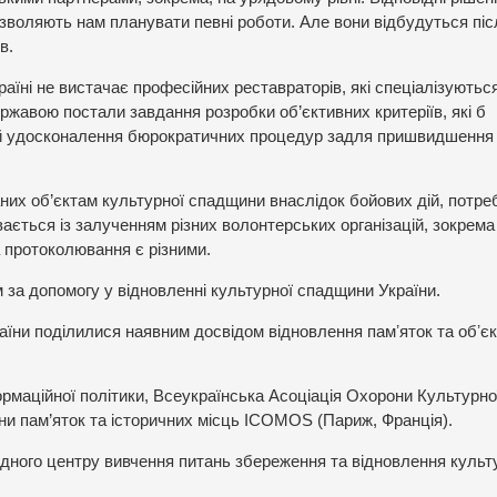
зволяють нам планувати певні роботи. Але вони відбудуться піс
в.
Україні не вистачає професійних реставраторів, які спеціалізуютьс
жавою постали завдання розробки об’єктивних критеріїв, які б
, й удосконалення бюрократичних процедур задля пришвидшення
аних об’єктам культурної спадщини внаслідок бойових дій, потре
увається із залученням різних волонтерських організацій, зокрема
а протоколювання є різними.
за допомогу у відновленні культурної спадщини України.
аїни поділилися наявним досвідом відновлення памʼяток та обʼєк
ормаційної політики, Всеукраїнська Асоціація Охорони Культурно
и пам’яток та історичних місць ICOMOS (Париж, Франція).
ного центру вивчення питань збереження та відновлення культ