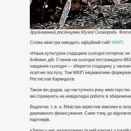
Зруйнований росіянцями Музей Сковороди. Фото:
Слова міністра наводить офіційний сайт
МКІП
.
«Наша культурна спадщина сьогодні потерпає не 
бойових дій. Станом на сьогодні постраждало 863
завдання сьогодні — зберегти спадщину у належн
освітню послугу. Тож МКІП ініціюватиме формуван
Ростислав Карандєєв.
Також він додав, що наступного року міністерство 
які спрямують на невідкладні роботи зі збережен
Водночас т. в. о. Міністра окреслив виклики в гал
державного фінансування. Саме тому до відновле
партнерів.
«Зараз у нас налагоджено тісний контакт з італійс