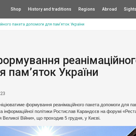
Shop
History and traditions
Regions
Abroad
Sight
йного пакета допомоги для пам’яток України
формування реанімаційног
я пам’яток України
023
 ініціюватиме формування реанімаційного пакета допомоги для па
ри та інформаційної політики Ростислав Карандєєв на форумі «Рест
 Великої Війни», що проходив 5 грудня, у Києві.