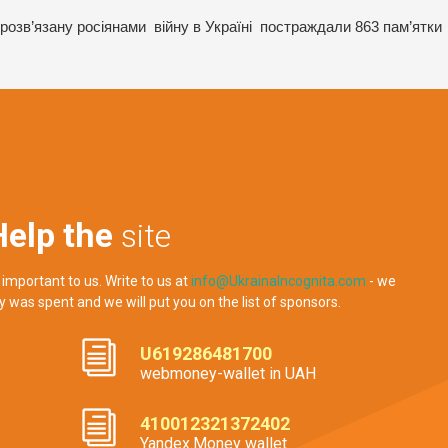
 розв’язану росіянами війну в Україні постраждали 863 пам’ятки
Help the
site
 important to us. Write to us at
info@UkrainaIncognita.com
- we
y was spent and we will put you on the list of sponsors.
U619286481700
webmoney-wallet in UAH
410012321372402
Yandex.Money wallet