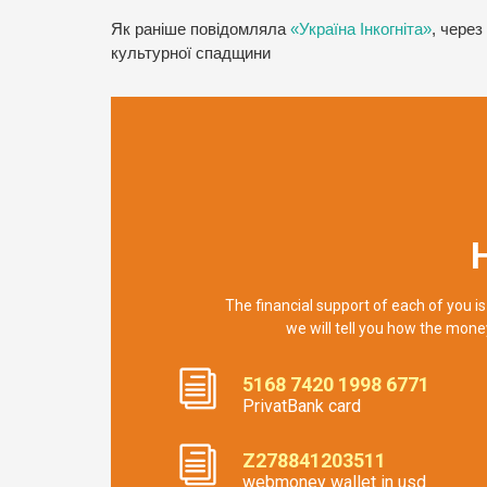
Як раніше повідомляла
«Україна Інкогніта»
, через
культурної спадщини
The financial support of each of you is
we will tell you how the mone
5168 7420 1998 6771
PrivatBank card
Z278841203511
webmoney wallet in usd