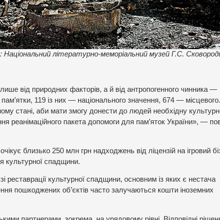
 Національний літературно-меморіальний музей Г.С. Сковород
лише від природних факторів, а й від антропогенного чинника —
 пам’ятки, 119 із них — національного значення, 674 — місцевог
ому стані, аби мати змогу донести до людей необхідну культурн
ня реанімаційного пакета допомоги для пам’яток України», — по
очікує близько 250 млн грн надходжень від ліцензій на ігровий бі
ня культурної спадщини.
узі реставрації культурної спадщини, основним із яких є нестача
ння пошкоджених об’єктів часто залучаються кошти іноземних
ькими партнерами, зокрема, на урядовому рівні. Відповідні рішен