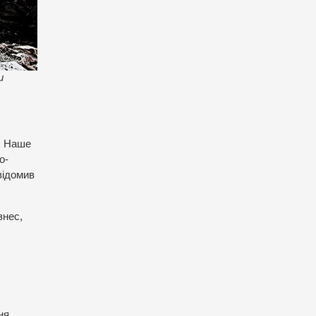
и
о. Наше
о-
відомив
знес,
ня,