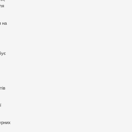
ля
я на
бує
тів
ї
урних