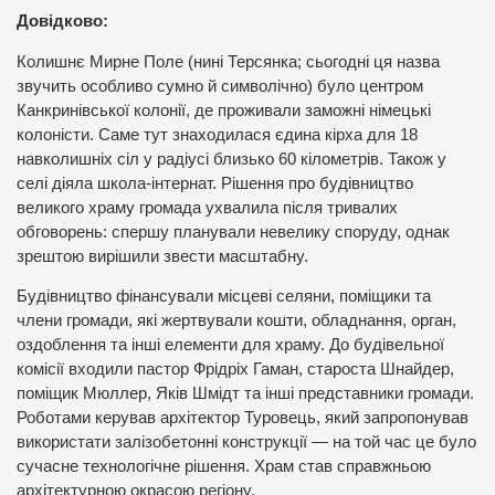
Довідково:
Колишнє Мирне Поле (нині Терсянка; сьогодні ця назва
звучить особливо сумно й символічно) було центром
Канкринівської колонії, де проживали заможні німецькі
колоністи. Саме тут знаходилася єдина кірха для 18
навколишніх сіл у радіусі близько 60 кілометрів. Також у
селі діяла школа-інтернат. Рішення про будівництво
великого храму громада ухвалила після тривалих
обговорень: спершу планували невелику споруду, однак
зрештою вирішили звести масштабну.
Будівництво фінансували місцеві селяни, поміщики та
члени громади, які жертвували кошти, обладнання, орган,
оздоблення та інші елементи для храму. До будівельної
комісії входили пастор Фрідріх Гаман, староста Шнайдер,
поміщик Мюллер, Яків Шмідт та інші представники громади.
Роботами керував архітектор Туровець, який запропонував
використати залізобетонні конструкції — на той час це було
сучасне технологічне рішення. Храм став справжньою
архітектурною окрасою регіону.