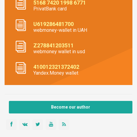
5168 7420 1998 6771
PrivatBank card
U619286481700
webmoney-wallet in UAH
Z278841203511
webmoney wallet in usd
410012321372402
Yandex.Money wallet
Become our author