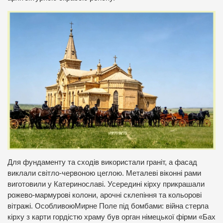
Для фундаменту та сходів використали граніт, а фасад
виклали світло-червоною цеглою. Металеві віконні рами
виготовили у Катеринославі. Усередині кірху прикрашали
рожево-мармурові колони, арочні склепіння та кольорові
вітражі. ОсобливоюМирне Поле під бомбами: війна стерла
кірху з карти гордістю храму був орган німецької фірми «Бах