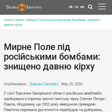
uk
ru
en
Home
>
News
>
Мирне Поле під російськими бомбами: знищено
давню кірху
Мирне Поле під
російськими бомбами:
знищено давню кірху
Опубліковано
Дмитро Смотрич
May 25, 2026
У селі Терсянка Запорізької області російська авіабомба
зруйнувала історичну протестантську кірху Святих Петра і
Павла, збудовану ще 1911 року німецькою громадою.
Пам’ятка пережила десятиліття перебудов та руйнувань,