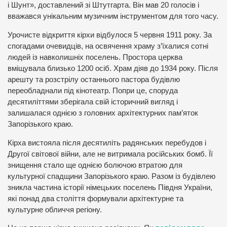
і Шунт», доставлений зі Штутгарта. Він мав 20 голосів і
вважався унікальним музичним інструментом для того часу.
Урочисте відкриття кірхи відбулося 5 червня 1911 року. За
спогадами очевидців, на освячення храму з’їхалися сотні
людей із навколишніх поселень. Простора церква
вміщувала близько 1200 осіб. Храм діяв до 1934 року. Після
арешту та розстрілу останнього пастора будівлю
переобладнали під кінотеатр. Попри це, споруда
десятиліттями зберігала свій історичний вигляд і
залишалася однією з головних архітектурних пам’яток
Запорізького краю.
Кірха вистояла після десятиліть радянських перебудов і
Другої світової війни, але не витримала російських бомб. Її
знищення стало ще однією болючою втратою для
культурної спадщини Запорізького краю. Разом із будівлею
зникла частина історії німецьких поселень Півдня України,
які понад два століття формували архітектурне та
культурне обличчя регіону.