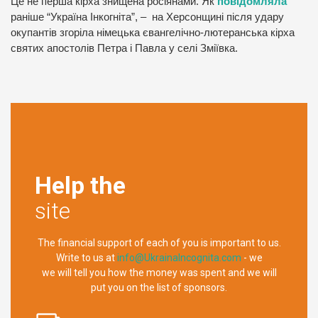
Це не перша кірха знищена росіянами. Як
повідомляла
раніше “Україна Інкогніта”, – на Херсонщині після удару
окупантів згоріла німецька євангелічно-лютеранська кірха
святих апостолів Петра і Павла у селі Зміївка.
Help the
site
The financial support of each of you is important to us.
Write to us at
info@UkrainaIncognita.com
- we
we will tell you how the money was spent and we will
put you on the list of sponsors.