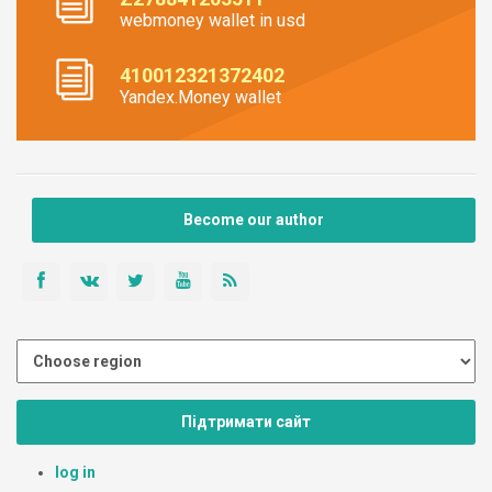
webmoney wallet in usd
410012321372402
Yandex.Money wallet
Become our author
Підтримати сайт
log in