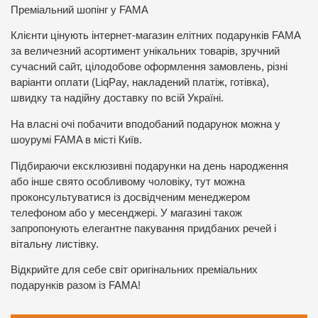
Преміальний шопінг у FAMA
Клієнти цінують інтернет-магазин елітних подарунків FAMA
за величезний асортимент унікальних товарів, зручний
сучасний сайт, цілодобове оформлення замовлень, різні
варіанти оплати (LiqPay, накладений платіж, готівка),
швидку та надійну доставку по всій Україні.
На власні очі побачити вподобаний подарунок можна у
шоурумі FAMA в місті Київ.
Підбираючи ексклюзивні подарунки на день народження
або інше свято особливому чоловіку, тут можна
проконсультуватися із досвідченим менеджером
телефоном або у месенджері. У магазині також
запропонують елегантне пакування придбаних речей і
вітальну листівку.
Відкрийте для себе світ оригінальних преміальних
подарунків разом із FAMA!