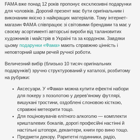
FAMA вже понад 12 років пропонує ексклюзивні подарунки
для чоловіків. Дорогий презент має бути оригінальним і
виконаним якісно з найкращих матеріалів. Тому інтернет-
магазин ФАМА співпрацює зі світовими брендами та має у
своєму асортименті авторські вироби від талановитих
художників і майстрів в Україні та за кордоном. Завдяки
цьому
подарунки «Фама»
мають справжню цінність і
неповторний шарм речей ручної роботи.
Величезний вибір (близько 10 тисяч оригінальних
подарунків!) зручно структурований у каталозі, розбитому
на рубрики:
Аксесуари. У «Фама» можна купити ефектні набори
для покеру з позолотою у дерев’яному футлярі,
вишукані тростини, оздоблені слоновою кісткою,
справжні метеорити тощо.
Для поціновувачів елітного алкоголю — комплекти
кришталевих бокалів, дорогі професійні настінні й
настільні штопори, декантери, книги про вино тощо.
Предмети декору. Раритетні годинники, радіо,