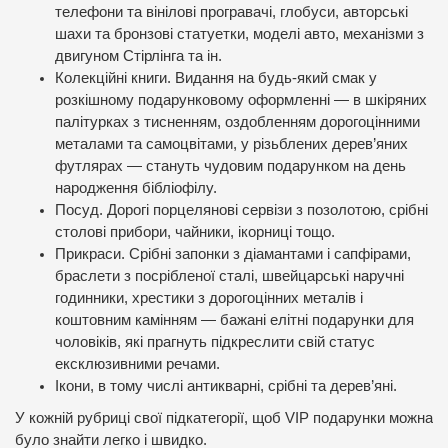
телефони та вінілові програвачі, глобуси, авторські
шахи та бронзові статуетки, моделі авто, механізми з
двигуном Стірлінга та ін.
Колекційні книги. Видання на будь-який смак у
розкішному подарунковому оформленні — в шкіряних
палітурках з тисненням, оздобленням дорогоцінними
металами та самоцвітами, у різьблених дерев’яних
футлярах — стануть чудовим подарунком на день
народження бібліофілу.
Посуд. Дорогі порцелянові сервізи з позолотою, срібні
столові прибори, чайники, ікорниці тощо.
Прикраси. Срібні запонки з діамантами і сапфірами,
браслети з посрібленої сталі, швейцарські наручні
годинники, хрестики з дорогоцінних металів і
коштовним камінням — бажані елітні подарунки для
чоловіків, які прагнуть підкреслити свій статус
ексклюзивними речами.
Ікони, в тому числі антикварні, срібні та дерев’яні.
У кожній рубриці свої підкатегорії, щоб VIP подарунки можна
було знайти легко і швидко.