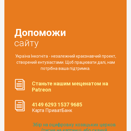
Допоможи
сайту
Україна Інкогніта - незалежний краєзнавчий проект,
створений ентузіастами. Щоб працювати далі, нам
потрібна ваша підтримка.
Станьте нашим меценатом на
Patreon
4149 6293 1537 9685
Карта ПриватБанк
Збір на оцифровку козацьких церков
(тисни на картинці, або скануй