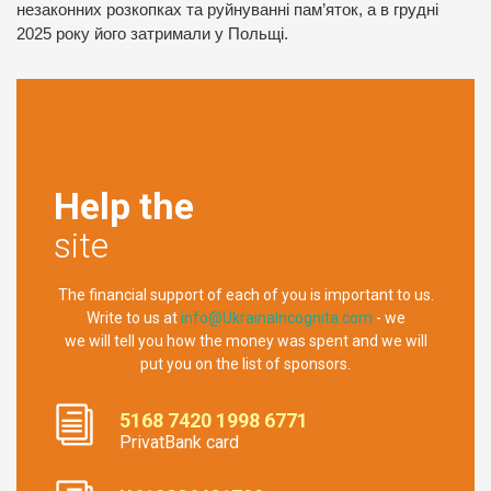
незаконних розкопках та руйнуванні пам’яток, а в грудні
2025 року його затримали у Польщі.
Help the
site
The financial support of each of you is important to us.
Write to us at
info@UkrainaIncognita.com
- we
we will tell you how the money was spent and we will
put you on the list of sponsors.
5168 7420 1998 6771
PrivatBank card