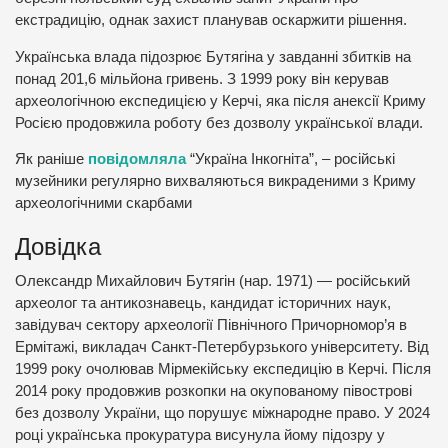
екстрадицію, однак захист планував оскаржити рішення.
Українська влада підозрює Бутягіна у завданні збитків на
понад 201,6 мільйона гривень. З 1999 року він керував
археологічною експедицією у Керчі, яка після анексії Криму
Росією продовжила роботу без дозволу української влади.
Як раніше
повідомляла
“Україна Інкогніта”, – російські
музейники регулярно вихваляються викраденими з Криму
археологічними скарбами
Довідка
Олександр Михайлович Бутягін (нар. 1971) — російський
археолог та антикознавець, кандидат історичних наук,
завідувач сектору археології Північного Причорномор’я в
Ермітажі, викладач Санкт-Петербурзького університету. Від
1999 року очолював Мірмекійську експедицію в Керчі. Після
2014 року продовжив розкопки на окупованому півострові
без дозволу України, що порушує міжнародне право. У 2024
році українська прокуратура висунула йому підозру у