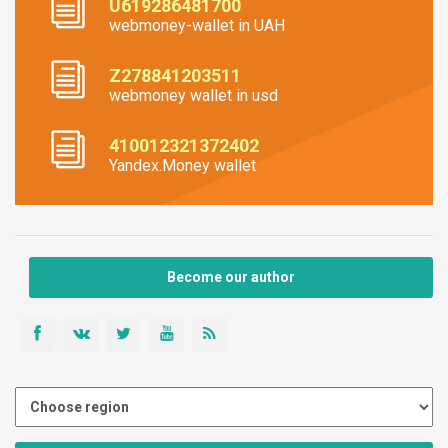
U619286481700
webmoney-wallet in UAH
Z278841203511
webmoney wallet in usd
410012321372402
Yandex.Money wallet
Become our author