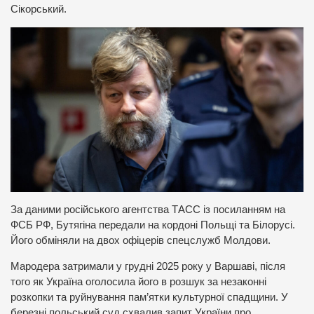
Сікорський.
За даними російського агентства ТАСС із посиланням на
ФСБ РФ, Бутягіна передали на кордоні Польщі та Білорусі.
Його обміняли на двох офіцерів спецслужб Молдови.
Мародера затримали у грудні 2025 року у Варшаві, після
того як Україна оголосила його в розшук за незаконні
розкопки та руйнування пам’ятки культурної спадщини. У
березні польський суд схвалив запит України про