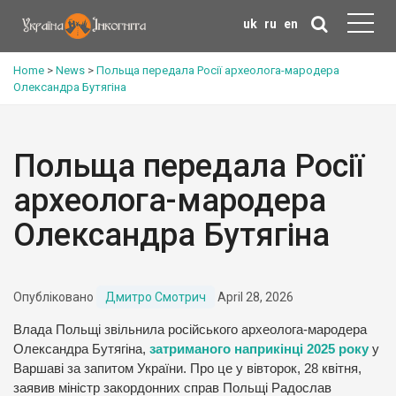
uk
ru
en
Home
>
News
>
Польща передала Росії археолога-мародера
Олександра Бутягіна
Польща передала Росії
археолога-мародера
Олександра Бутягіна
Опубліковано
Дмитро Смотрич
April 28, 2026
Влада Польщі звільнила російського археолога-мародера
Олександра Бутягіна,
затриманого наприкінці 2025 року
у
Варшаві за запитом України. Про це у вівторок, 28 квітня,
заявив міністр закордонних справ Польщі Радослав