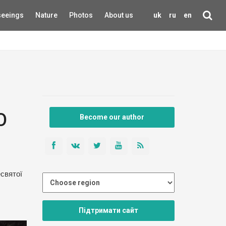
seeings
Nature
Photos
About us
uk
ru
en
О
Become our author
есвятої
Підтримати сайт