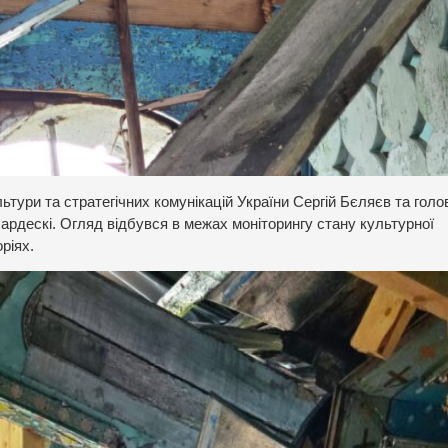
льтури та стратегічних комунікацій України Сергій Бєляєв та голо
рдескі. Огляд відбувся в межах моніторингу стану культурної
ріях.