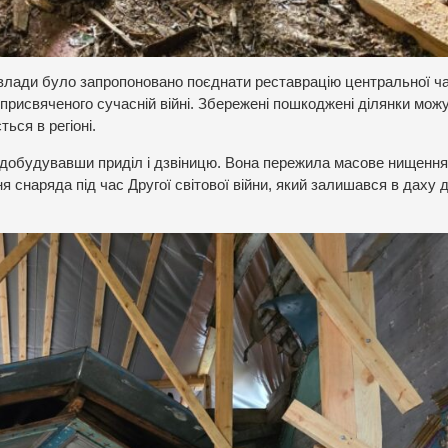
ї влади було запропоновано поєднати реставрацію центральної ч
присвяченого сучасній війні. Збережені пошкоджені ділянки мож
ься в регіоні.
, добудувавши приділ і дзвіницю. Вона пережила масове нищення
я снаряда під час Другої світової війни, який залишався в даху 