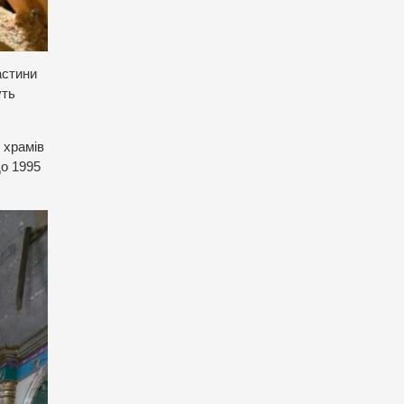
астини
уть
 храмів
до 1995