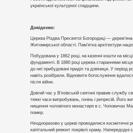
української культурної спадщини.
Довідково:
Церква Різдва Пресвятої Богородиці — дерев’яна 
Житомирської області. Пам’ятка архітектури наці
Побудована у 1862 році, на казенні кошти на місц
фундаменті. В 1880 році церква стараннями місц
до неї прибудовані приділ та дзвіниця. У період р
навіть розібрали. Відновити богослужіння вдалося
після війни.
Довгий час у В’язівській святині правив службу 
тяжкі часи випробувань, гонінь і репресій. Його 
нищення чоловічого монастиря в с. Чоповичах Малин
помер.
Неодноразово у церкві проводилися косметичні р
капітальний ремонт покрівлі храму. Напередодні с