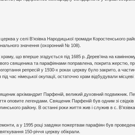
церква у селі В’язівка Народицької громади Коростенського рай
онального значення (охоронний № 108).
і храму, що вперше згадується під 1685 р. Дерев’яна на камінном
евого священика та парафіянами поправлена, покрита жерстю, п
озгортання репресій у 1930-х роках церкву було закрито, а части
 під час німецької окупації, остаточно храм відбудували місцеві
священик архімандрит Парфеній, великий духовний подвижник. Пе
життя оповите легендами. Священик Парфеній був одним зі свідків
ського району. В останні роки життя жив і служив в с. В’язівка.
емонти, а у 1995 році завдяки пожертвам парафіян був проведен
вяткування 150-річчя церкву обікрали.