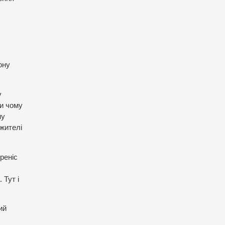
ону
у
ри чому
ну
 жителі
реніс
 Тут і
ий