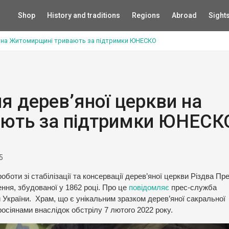
Shop
History and traditions
Regions
Abroad
Sight
и на Житомирщині тривають за підтримки ЮНЕСКО
я дерев’яної церкви на
ють за підтримки ЮНЕСК
5
боти зі стабілізації та консервації дерев’яної церкви Різдва Пр
ення, збудованої у 1862 році. Про це
повідомляє
прес-служба
й України. Храм, що є унікальним зразком дерев’яної сакральної
осіянами внаслідок обстрілу 7 лютого 2022 року.