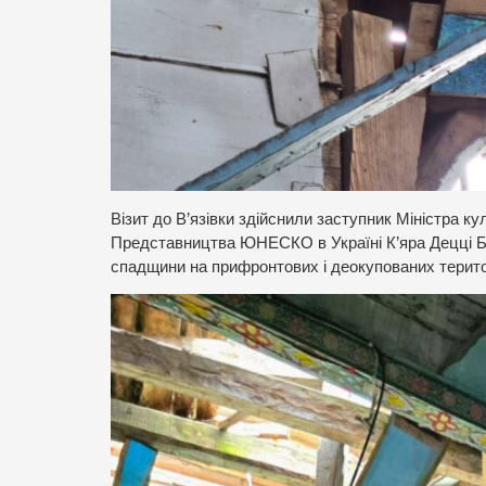
Візит до В’язівки здійснили заступник Міністра ку
Представництва ЮНЕСКО в Україні К’яра Децці Ба
спадщини на прифронтових і деокупованих терито