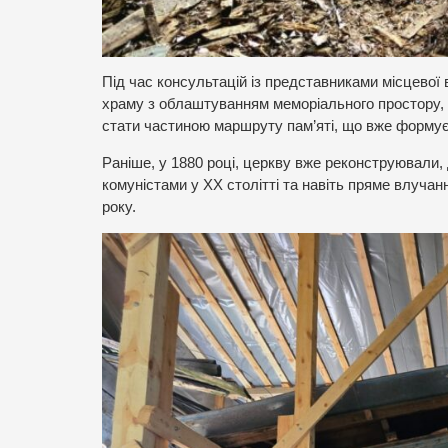
Під час консультацій із представниками місцево
храму з облаштуванням меморіального простору, 
стати частиною маршруту пам’яті, що вже формуєт
Раніше, у 1880 році, церкву вже реконструювали
комуністами у ХХ столітті та навіть пряме влучанн
року.