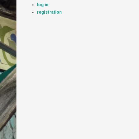
log in
registration