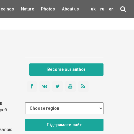
seeings
Nature
Photos
About us
uk
ru
en
Become our author
ві
реб.
Підтримати сайт
ивалою