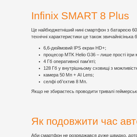
Infinix SMART 8 Plus
Це найбюджетніший нині смартфон з батареєю 6000
технічні характеристики це також звичайнісіньк
6,6-дюймовий IPS екран HD+;
процесор MTK Helio G36 – лише прості ігри
4 Гб оперативної пам’яті;
128 Гб у внутрішньому сховищі з можливіст
камера 50 Мп + AI Lens;
селфі об’єктив 8 Мп.
Якщо не збираєтесь проводити тривалі геймерські 
Як подовжити час ав
Аби смартфон не розряджався дуже швидко, дот