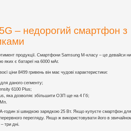
5G – недорогий смартфон з
иками
ртимент продукції. Смартфони Samsung M-класу – це девайси н
ю яких є батареї на 6000 мАг.
єї ціни 8499 гривень він має чудові характеристики:
для даного сегменту;
sity 6100 Plus;
us, яка дозволяє збільшити ОЗП ще на 4 Гб;
 Мп.
А-годин зі швидкою зарядкою 25 Вт. Якщо купуєте смартфон для
зперервного перегляду. Якщо ж використовувати його в звичайно
– три дні.