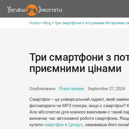
Home
>
Blog
>
Три смартфони з потужними батареями за
Три смартфони з по
приємними цінами
Опубліковано
Press release
September 27, 2024
Смартфон – це універсальний гаджет, який заміни
фотоапарати чи MP3 плеєри, якщо є смартфон? К
Але абсолютно для кожного важливим є такий пар
визначає час автономної роботи смартфона. Якщо 
купити
смартфон в Цитрус
, замовивши його онла