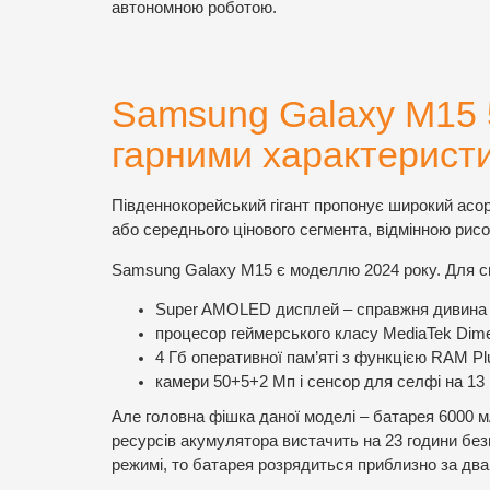
автономною роботою.
Samsung Galaxy M15 
гарними характерист
Південнокорейський гігант пропонує широкий асо
або середнього цінового сегмента, відмінною рисо
Samsung Galaxy M15 є моделлю 2024 року. Для сво
Super AMOLED дисплей – справжня дивина 
процесор геймерського класу MediaTek Dimen
4 Гб оперативної пам’яті з функцією RAM Pl
камери 50+5+2 Мп і сенсор для селфі на 13
Але головна фішка даної моделі – батарея 6000 м
ресурсів акумулятора вистачить на 23 години бе
режимі, то батарея розрядиться приблизно за два 