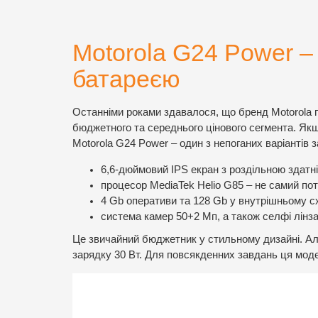
Motorola G24 Power 
батареєю
Останніми роками здавалося, що бренд Motorola 
бюджетного та середнього цінового сегмента. Якщ
Motorola G24 Power – один з непоганих варіантів за
6,6-дюймовий IPS екран з роздільною здатн
процесор MediaTek Helio G85 – не самий поту
4 Gb оперативи та 128 Gb у внутрішньому с
система камер 50+2 Мп, а також селфі лінза
Це звичайний бюджетник у стильному дизайні. Ал
зарядку 30 Вт. Для повсякденних завдань ця мод