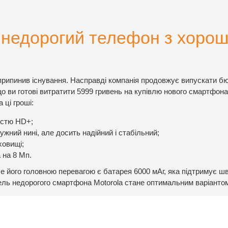
– недорогий телефон з хоро
припинив існування. Насправді компанія продовжує випускати б
о ви готові витратити 5999 гривень на купівлю нового смартфона
 ці гроші:
істю HD+;
жний нині, але досить надійний і стабільний;
ховищі;
 на 8 Мп.
е його головною перевагою є батарея 6000 мАг, яка підтримує ш
ель недорогого смартфона Motorola стане оптимальним варіанто