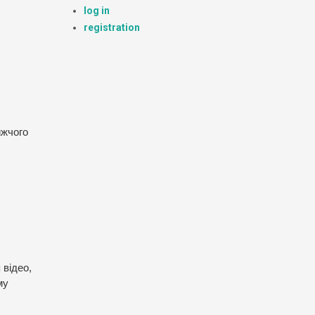
log in
registration
ижчого
 відео,
му