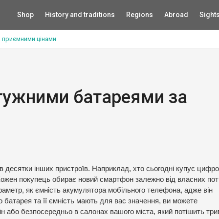
Shop
History and traditions
Regions
Abroad
Sight
 приємними цінами
тужними батареями за
в десятки інших пристроїв. Наприклад, хто сьогодні купує цифро
ожен покупець обирає новий смартфон залежно від власних пот
аметр, як ємність акумулятора мобільного телефона, адже він
батарея та її ємність мають для вас значення, ви можете
йн або безпосередньо в салонах вашого міста, який потішить тр