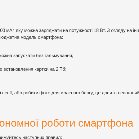
 мАг, яку можна заряджати на потужності 18 Вт. З огляду на інш
а бюджетна модель смартфона:
 можна запускати без гальмування;
ю встановлення картки на 2 Тб;
сесії, або робити фото для власного блогу, це досить непоганий
тономної роботи смартфона
римуйтесь наступних правил: