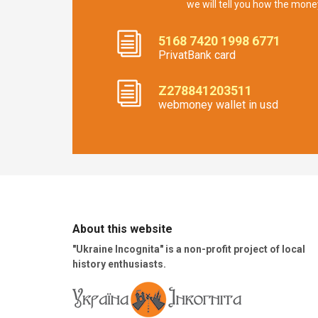
we will tell you how the mone
5168 7420 1998 6771
PrivatBank card
Z278841203511
webmoney wallet in usd
About this website
"Ukraine Incognita" is a non-profit project of local
history enthusiasts.