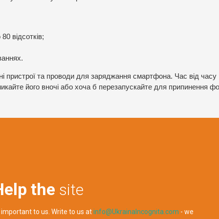
 80 відсотків;
ваннях.
ні пристрої та проводи для заряджання смартфона. Час від часу
икайте його вночі або хоча б перезапускайте для припинення ф
Help the
site
 important to us. Write to us at
info@UkrainaIncognita.com
- we