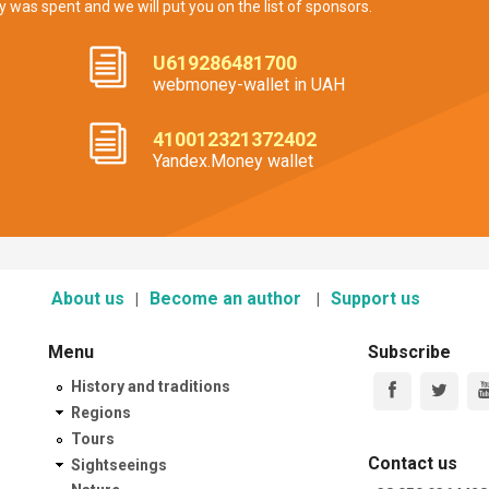
y was spent and we will put you on the list of sponsors.
U619286481700
webmoney-wallet in UAH
410012321372402
Yandex.Money wallet
About us
Become an author
Support us
Menu
Subscribe
History and traditions
Regions
Tours
Contact us
Sightseeings