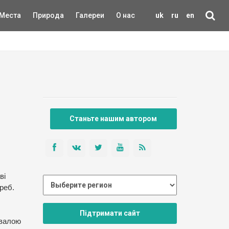
Места
Природа
Галереи
О нас
uk
ru
en
Станьте нашим автором
ві
реб.
Підтримати сайт
ивалою