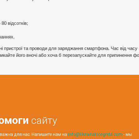
 80 відсотків;
ваннях.
ні пристрої та проводи для заряджання смартфона. Час від часу
икайте його вночі або хоча б перезапускайте для припинення ф
омоги
сайту
важна для нас. Напишите нам на
info@UkrainaIncognita.com
- мы