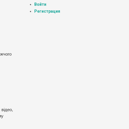
Войти
Регистрация
ижчого
 відео,
му