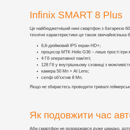
Infinix SMART 8 Plus
Це найбюджетніший нині смартфон з батареєю 6000
технічні характеристики це також звичайнісіньк
6,6-дюймовий IPS екран HD+;
процесор MTK Helio G36 – лише прості ігри
4 Гб оперативної пам’яті;
128 Гб у внутрішньому сховищі з можливіст
камера 50 Мп + AI Lens;
селфі об’єктив 8 Мп.
Якщо не збираєтесь проводити тривалі геймерські 
Як подовжити час ав
Аби смартфон не розряджався дуже швидко, дот