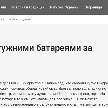
зин
История и традиции
Регионы Украины
Заграница
 за приємними цінами
тужними батареями за
в десятки інших пристроїв. Наприклад, хто сьогодні купує цифро
ожен покупець обирає новий смартфон залежно від власних пот
аметр, як ємність акумулятора мобільного телефона, адже він
батарея та її ємність мають для вас значення, ви можете
йн або безпосередньо в салонах вашого міста, який потішить тр