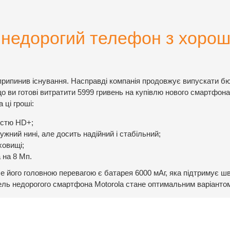
– недорогий телефон з хоро
припинив існування. Насправді компанія продовжує випускати б
о ви готові витратити 5999 гривень на купівлю нового смартфона
 ці гроші:
істю HD+;
жний нині, але досить надійний і стабільний;
ховищі;
 на 8 Мп.
е його головною перевагою є батарея 6000 мАг, яка підтримує ш
ель недорогого смартфона Motorola стане оптимальним варіанто