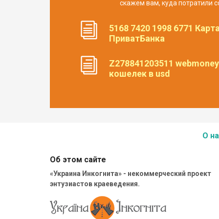
скажем вам, куда потратили с
5168 7420 1998 6771 Карт
ПриватБанка
Z278841203511 webmoney
кошелек в usd
О на
Об этом сайте
«Украина Инкогнита» - некоммерческий проект
энтузиастов краеведения.