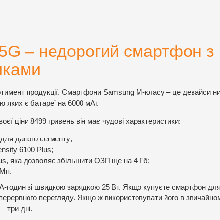
5G – недорогий смартфон з
иками
ртимент продукції. Смартфони Samsung M-класу – це девайси н
ю яких є батареї на 6000 мАг.
єї ціни 8499 гривень він має чудові характеристики:
для даного сегменту;
sity 6100 Plus;
us, яка дозволяє збільшити ОЗП ще на 4 Гб;
 Мп.
А-годин зі швидкою зарядкою 25 Вт. Якщо купуєте смартфон для
зперервного перегляду. Якщо ж використовувати його в звичайно
– три дні.