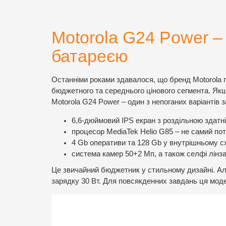
Motorola G24 Power 
батареєю
Останніми роками здавалося, що бренд Motorola 
бюджетного та середнього цінового сегмента. Якщ
Motorola G24 Power – один з непоганих варіантів за
6,6-дюймовий IPS екран з роздільною здатн
процесор MediaTek Helio G85 – не самий поту
4 Gb оперативи та 128 Gb у внутрішньому с
система камер 50+2 Мп, а також селфі лінза
Це звичайний бюджетник у стильному дизайні. Ал
зарядку 30 Вт. Для повсякденних завдань ця мод