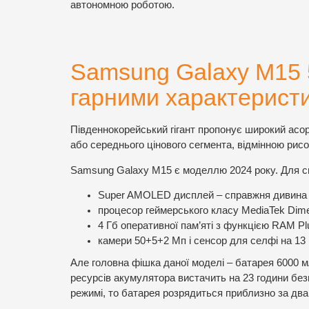
автономною роботою.
Samsung Galaxy M15 
гарними характерист
Південнокорейський гігант пропонує широкий асо
або середнього цінового сегмента, відмінною рисо
Samsung Galaxy M15 є моделлю 2024 року. Для сво
Super AMOLED дисплей – справжня дивина 
процесор геймерського класу MediaTek Dimen
4 Гб оперативної пам’яті з функцією RAM Pl
камери 50+5+2 Мп і сенсор для селфі на 13
Але головна фішка даної моделі – батарея 6000 м
ресурсів акумулятора вистачить на 23 години бе
режимі, то батарея розрядиться приблизно за два 