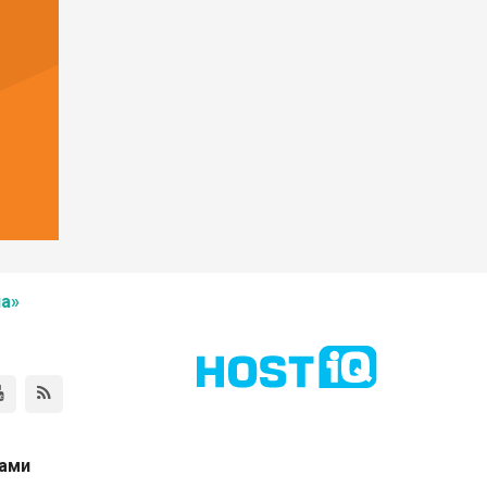
а»
нами