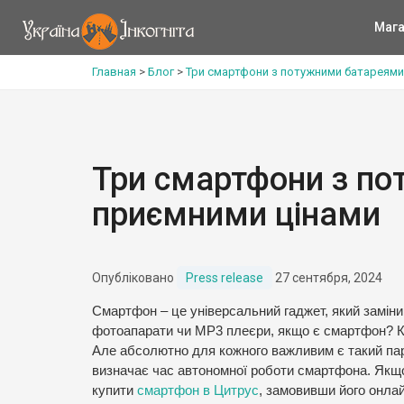
Мага
Главная
>
Блог
>
Три смартфони з потужними батареями
Три смартфони з по
приємними цінами
Опубліковано
Press release
27 сентября, 2024
Смартфон – це універсальний гаджет, який заміни
фотоапарати чи MP3 плеєри, якщо є смартфон? К
Але абсолютно для кожного важливим є такий пар
визначає час автономної роботи смартфона. Якщо 
купити
смартфон в Цитрус
, замовивши його онла