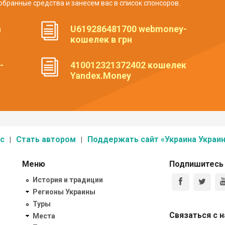
обранные средства и занесем вас в список спонсоров.
а
U619286481700 webmoney-
кошелек в грн
-
410012321372402 кошелек
Yandex.Money
с
Стать автором
Поддержать сайт «Украина Украин
Меню
Подпишитесь
История и традиции
Регионы Украины
Туры
Связаться с 
Места