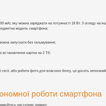
 мАг, яку можна заряджати на потужності 18 Вт. З огляду на інш
а бюджетна модель смартфона:
 можна запускати без гальмування;
ю встановлення картки на 2 Тб;
сесії, або робити фото для власного блогу, це досить непоганий
тономної роботи смартфона
римуйтесь наступних правил: