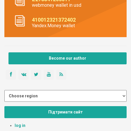
webmoney wallet in usd
410012321372402
Yandex.Money wallet
Become our author
Підтримати сайт
log in