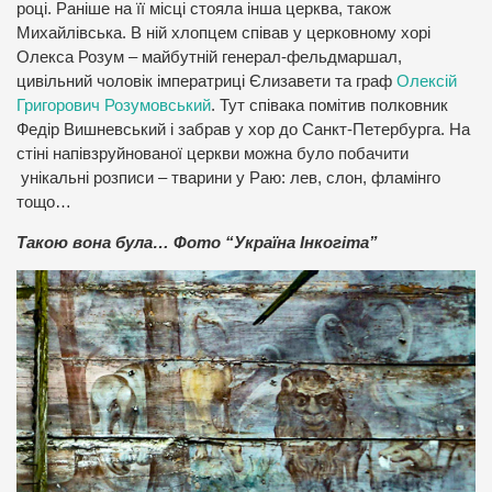
році. Раніше на її місці стояла інша церква, також
Михайлівська. В ній хлопцем співав у церковному хорі
Олекса Розум – майбутній генерал-фельдмаршал,
цивільний чоловік імператриці Єлизавети та граф
Олексій
Григорович Розумовський
. Тут співака помітив полковник
Федір Вишневський і забрав у хор до Санкт-Петербурга. На
стіні напівзруйнованої церкви можна було побачити
унікальні розписи – тварини у Раю: лев, слон, фламінго
тощо…
Такою вона була… Фото “Україна Інкогіта”