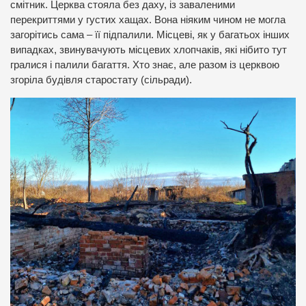
смітник. Церква стояла без даху, із заваленими
перекриттями у густих хащах. Вона ніяким чином не могла
загорітись сама – її підпалили. Місцеві, як у багатьох інших
випадках, звинувачують місцевих хлопчаків, які нібито тут
гралися і палили багаття. Хто знає, але разом із церквою
згоріла будівля старостату (сільради).