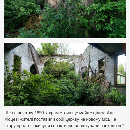
Ще на початку 1990-х храм стояв ще майже цілим. Але
місцеві жителі поставили собі церкву на новому місці, а
стару просто закинули і практично влаштували навколо неї