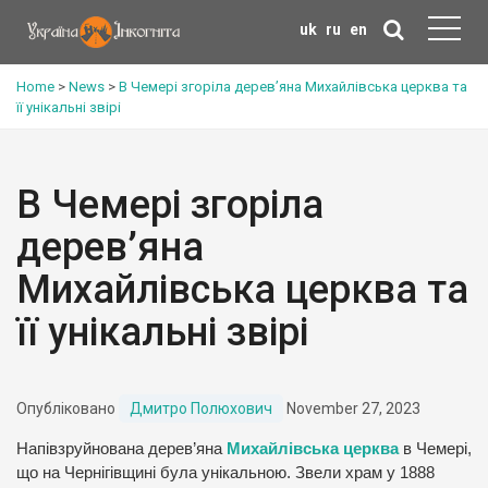
uk
ru
en
Home
>
News
>
В Чемері згоріла дерев’яна Михайлівська церква та
її унікальні звірі
В Чемері згоріла
дерев’яна
Михайлівська церква та
її унікальні звірі
Опубліковано
Дмитро Полюхович
November 27, 2023
Напівзруйнована дерев’яна
Михайлівська церква
в Чемері,
що на Чернігівщині була унікальною. Звели храм у 1888