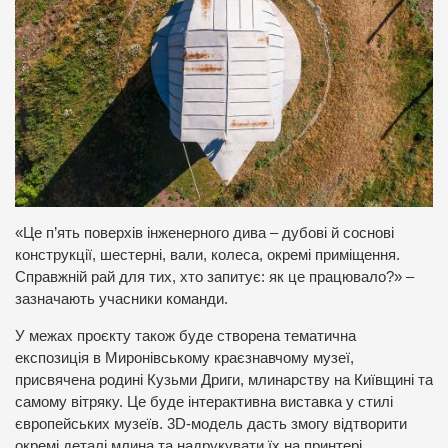
«Це п’ять поверхів інженерного дива – дубові й соснові
конструкції, шестерні, вали, колеса, окремі приміщення.
Справжній рай для тих, хто запитує: як це працювало?» –
зазначають учасники команди.
У межах проєкту також буде створена тематична
експозиція в Миронівському краєзнавчому музеї,
присвячена родині Кузьми Дриги, млинарству на Київщині та
самому вітряку. Це буде інтерактивна виставка у стилі
європейських музеїв. 3D-модель дасть змогу відтворити
окремі деталі млина та надрукувати їх на принтері.