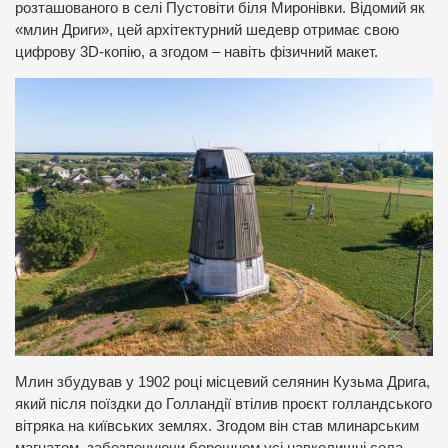
розташованого в селі Пустовіти біля Миронівки. Відомий як
«млин Дриги», цей архітектурний шедевр отримає свою
цифрову 3D-копію, а згодом – навіть фізичний макет.
Млин збудував у 1902 році місцевий селянин Кузьма Дрига,
який після поїздки до Голландії втілив проєкт голландського
вітряка на київських землях. Згодом він став млинарським
магнатом, забезпечуючи борошном усі навколишні села.