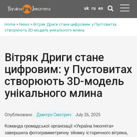
uk
ru
en
Home
>
News
>
Вітряк Дриги стане цифровим: у Пустовитах
створюють 3D-модель унікального млина
Вітряк Дриги стане
цифровим: у Пустовитах
створюють 3D-модель
унікального млина
Опубліковано
Дмитро Смотрич
July 26, 2025
Команда громадської організації «Україна Інкогніта»
завершила фотограмметричну зйомку історичного вітряка,