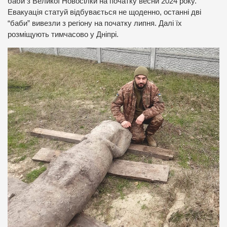
баби з Великої Новосілки на початку весни 2024 року.
Евакуація статуй відбувається не щоденно, останні дві
“баби” вивезли з регіону на початку липня. Далі їх
розміщують тимчасово у Дніпрі.