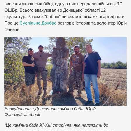
вивезли українські бійці, одну з них передали військові 3-ї
ОШБр. Всього евакуювали з Донецької області 12
скульптур. Разом з “бабою” вивезли інші кам’яні артефакти.
Про це
Суспільне Донбас
розповів історик та волонтер Юрій
Фанигін.
Евакуйована з Донеччини кам’яна баба. Юрій
Фанигін/Facebook
“Це кам’яна баба ХI-XIII сторіччя, яка належить до