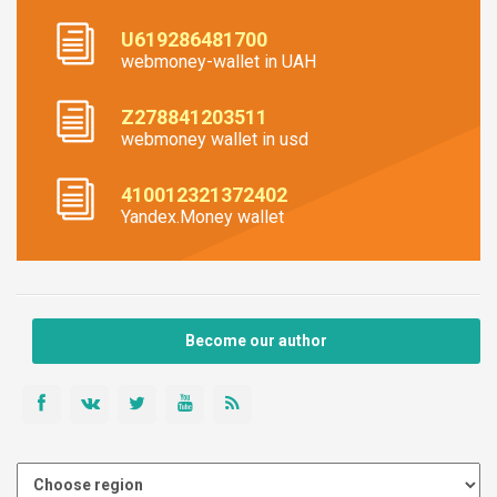
U619286481700
webmoney-wallet in UAH
Z278841203511
webmoney wallet in usd
410012321372402
Yandex.Money wallet
Become our author