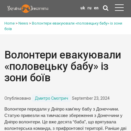
uk
ru
en
Home
>
News
>
Волонтери евакуювали «половецьку бабу» із зони
боїв
Волонтери евакуювали
«половецьку бабу» із
зони боїв
Опубліковано
Дмитро Смотрич
September 23, 2024
Волонтери передали у Дніпро кам’яну бабу з Донеччини.
Статую привезли на тимчасове збереження з Донеччини у
Дніпро волонтери. Це вже десята “баба”, що врятувала
волонтерська команда, з прифронтової території. Раніше дві