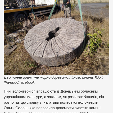
Двотонне гранітне жорно дореволюційного млина. Юрій
Фанигін/Facebook
Нині волонтери співпрацюють із Донецьким обласним
управлінням культури, а загалом, як розказав Фанигін, він
розпочав цю справу з ініціативи польської волонтерки
Ольги Солош, яка попросила допомогти вивезти кам’яні