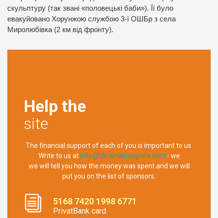
скульптуру (так звані «половецькі баби»). Її було
евакуйовано Хорунжою службою 3-ї ОШБр з села
Миролюбівка (2 км від фронту).
Help the
site
The financial support of each of you is important to us.
Write to us at
info@UkrainaIncognita.com
- we
we will tell you how the money was spent and we will
put you on the list of sponsors.
5168 7420 1998 6771
PrivatBank card