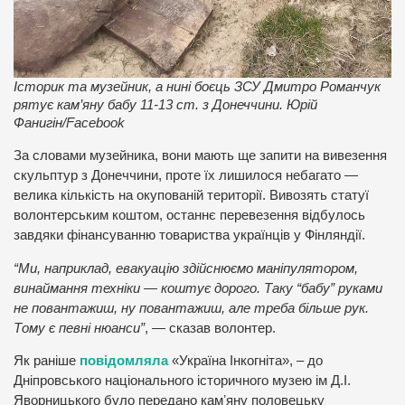
Історик та музейник, а нині боєць ЗСУ Дмитро Романчук
рятує кам’яну бабу 11-13 ст. з Донеччини. Юрій
Фанигін/Facebook
За словами музейника, вони мають ще запити на вивезення
скульптур з Донеччини, проте їх лишилося небагато —
велика кількість на окупованій території. Вивозять статуї
волонтерським коштом, останнє перевезення відбулось
завдяки фінансуванню товариства українців у Фінляндії.
“Ми, наприклад, евакуацію здійснюємо маніпулятором,
винаймання техніки — коштує дорого. Таку “бабу” руками
не повантажиш, ну повантажиш, але треба більше рук.
Тому є певні нюанси”
, — сказав волонтер.
Як раніше
повідомляла
«Україна Інкогніта», – до
Дніпровського національного історичного музею ім Д.І.
Яворницького було передано камʼяну половецьку