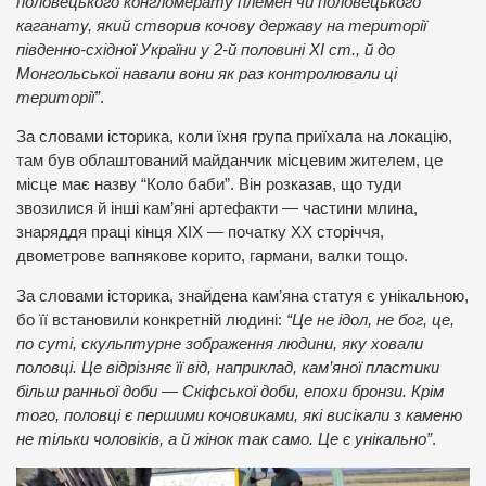
половецького конгломерату племен чи половецького
каганату, який створив кочову державу на території
південно-східної України у 2-й половині XI ст., й до
Монгольської навали вони як раз контролювали ці
території”
.
За словами історика, коли їхня група приїхала на локацію,
там був облаштований майданчик місцевим жителем, це
місце має назву “Коло баби”. Він розказав, що туди
звозилися й інші кам’яні артефакти — частини млина,
знаряддя праці кінця XIX — початку XX сторіччя,
двометрове вапнякове корито, гармани, валки тощо.
За словами історика, знайдена кам’яна статуя є унікальною,
бо її встановили конкретній людині:
“Це не ідол, не бог, це,
по суті, скульптурне зображення людини, яку ховали
половці. Це відрізняє її від, наприклад, кам’яної пластики
більш ранньої доби — Скіфської доби, епохи бронзи. Крім
того, половці є першими кочовиками, які висікали з каменю
не тільки чоловіків, а й жінок так само. Це є унікально”
.