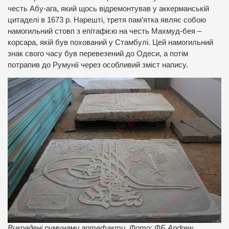
честь Абу-ага, який щось відремонтував у аккерманській
цитаделі в 1673 р. Нарешті, третя пам’ятка являє собою
намогильний стовп з епітафією на честь Махмуд-бея –
корсара, якій був похований у Стамбулі. Цей намогильний
знак свого часу був перевезений до Одеси, а потім
потрапив до Румунії через особливий зміст напису.
Викрадені румунами артефакти. Фото: ФБ Andrew