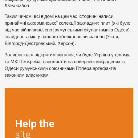
Krasnozhon
Таким чином, всі відомі на цей час історичні написи
принаймні аккерманської колекції закладних плит (які було
під час війни вивезено [румунськими окупантами] з Одеси) –
знайдені та місця їхнього зберігання визначено (Ясси,
Білгород-Дністровський, Херсон).
Залишається відкритим питання, чи буде Україна у цілому,
та МКІП зокрема, наполягати на повернені викрадених із
Одеси румунськими союзниками Гітлера артефактів
законним власникам.
Help the
site