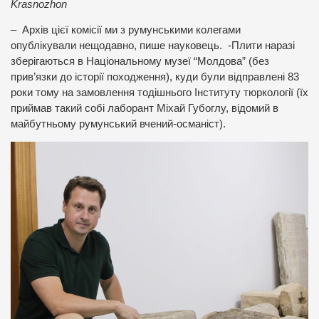
Krasnozhon
– Архів цієї комісії ми з румунськими колегами
опублікували нещодавно, пише науковець. -Плити наразі
зберігаються в Національному музеї “Молдова” (без
прив’язки до історії походження), куди були відправлені 83
роки тому на замовлення тодішнього Інституту тюркології (їх
приймав такий собі лаборант Міхай Губоглу, відомий в
майбутньому румунський вчений-османіст).