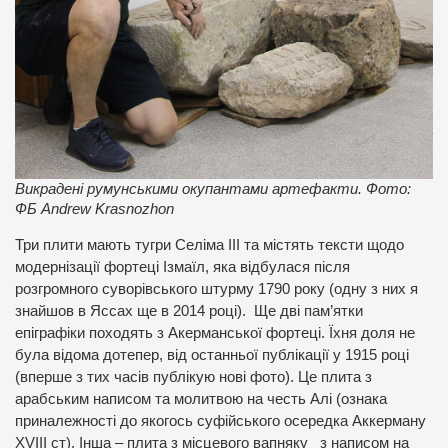
Викрадені румунськими окупантами артефакти. Фото:
ФБ Andrew Krasnozhon
Три плити мають тугри Селіма III та містять тексти щодо
модернізації фортеці Ізмаїл, яка відбулася після
розгромного суворівського штурму 1790 року (одну з них я
знайшов в Яссах ще в 2014 році). Ще дві пам’ятки
епіграфіки походять з Акерманської фортеці. Їхня доля не
була відома дотепер, від останньої публікації у 1915 році
(вперше з тих часів публікую нові фото). Це плита з
арабським написом та молитвою на честь Алі (ознака
приналежності до якогось суфійського осередка Аккерману
XVIII ст). Інша – плита з місцевого вапняку з написом на