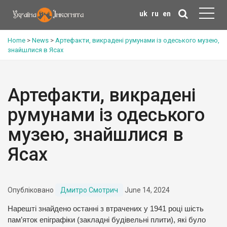
uk
ru
en
Home
>
News
>
Артефакти, викрадені румунами із одеського музею,
знайшлися в Ясах
Артефакти, викрадені
румунами із одеського
музею, знайшлися в
Ясах
Опубліковано
Дмитро Смотрич
June 14, 2024
Нарешті знайдено останні з втрачених у 1941 році шість
пам’яток епіграфіки (закладні будівельні плити), які було