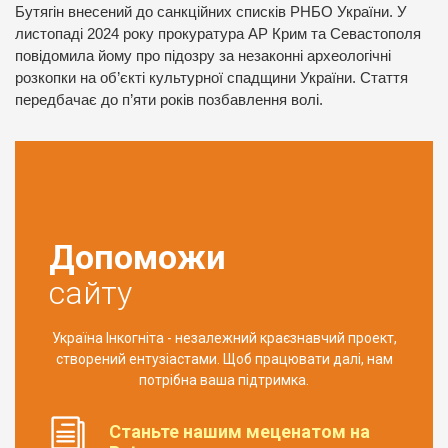
Бутягін внесений до санкційних списків РНБО України. У
листопаді 2024 року прокуратура АР Крим та Севастополя
повідомила йому про підозру за незаконні археологічні
розкопки на об’єкті культурної спадщини України. Стаття
передбачає до п’яти років позбавлення волі.
Допоможи
сайту
Україна Інкогніта - незалежний краєзнавчий проект,
створений ентузіастами. Щоб працювати далі, нам
потрібна ваша підтримка.
Станьте нашим меценатом на