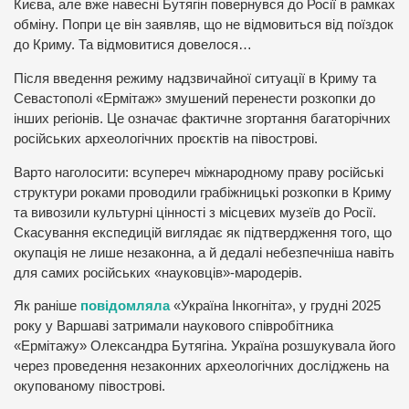
Києва, але вже навесні Бутягін повернувся до Росії в рамках
обміну. Попри це він заявляв, що не відмовиться від поїздок
до Криму. Та відмовитися довелося…
Після введення режиму надзвичайної ситуації в Криму та
Севастополі «Ермітаж» змушений перенести розкопки до
інших регіонів. Це означає фактичне згортання багаторічних
російських археологічних проєктів на півострові.
Варто наголосити: всупереч міжнародному праву російські
структури роками проводили грабіжницькі розкопки в Криму
та вивозили культурні цінності з місцевих музеїв до Росії.
Скасування експедицій виглядає як підтвердження того, що
окупація не лише незаконна, а й дедалі небезпечніша навіть
для самих російських «науковців»-мародерів.
Як раніше
повідомляла
«Україна Інкогніта», у грудні 2025
року у Варшаві затримали наукового співробітника
«Ермітажу» Олександра Бутягіна. Україна розшукувала його
через проведення незаконних археологічних досліджень на
окупованому півострові.