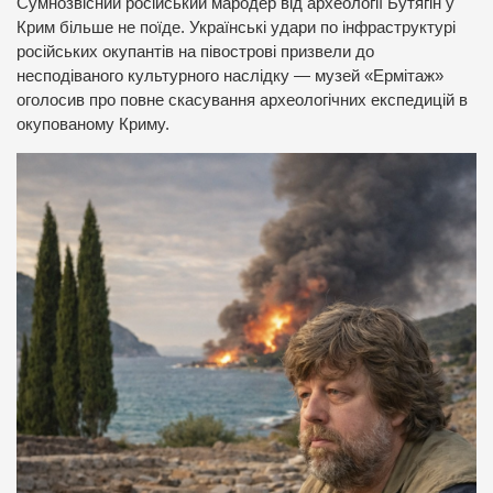
Сумнозвісний російський мародер від археології Бутягін у
Крим більше не поїде. Українські удари по інфраструктурі
російських окупантів на півострові призвели до
несподіваного культурного наслідку — музей «Ермітаж»
оголосив про повне скасування археологічних експедицій в
окупованому Криму.