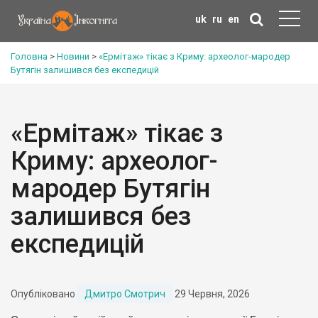
uk
ru
en
Головна
>
Новини
>
«Ермітаж» тікає з Криму: археолог-мародер
Бутягін залишився без експедицій
«Ермітаж» тікає з
Криму: археолог-
мародер Бутягін
залишився без
експедицій
Опубліковано
Дмитро Смотрич
29 Червня, 2026