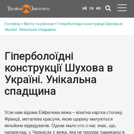
uk
ru
en
Головна
>
Міста та регіони
>
Гіперболоїдні конструкції Шухова в
Україні. Унікальна спадщина
Гіперболоїдні
конструкції Шухова в
Україні. Унікальна
спадщина
Усім нам відома Ейфелева вежа – візитна картка столиці
Франції, металева красуня, якою щороку милуються
мільйони відвідувачів. Однак мало хто з нас знає, що,
наприклад, у Черкасах є вежа, яка не програє парижанці в