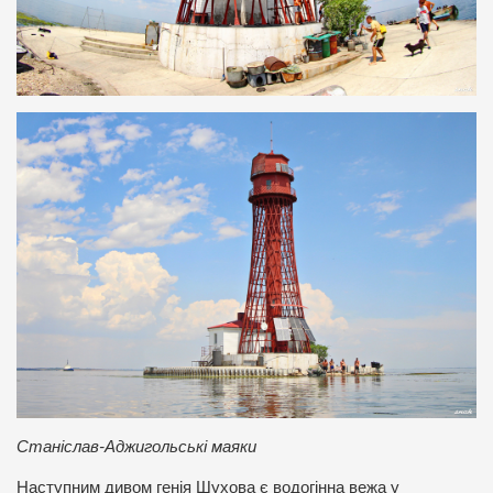
Станіслав-Аджигольські маяки
Наступним дивом генія Шухова є водогінна вежа у