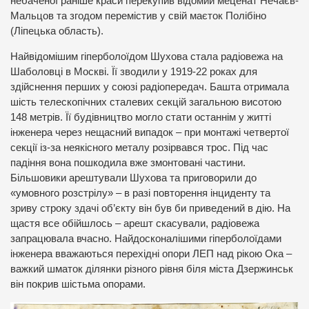
небаченої раніше краси перекупив відомий меценат Нечаєв-
Мальцов та згодом перемістив у свій маєток Полібіно
(Ліпецька область).
Найвідомішим гіперболоїдом Шухова стала радіовежа на
Шаболовці в Москві. Її зводили у 1919-22 роках для
здійснення перших у союзі радіопередач. Башта отримала
шість телескопічних сталевих секцій загальною висотою
148 метрів. Її будівництво могло стати останнім у житті
інженера через нещасний випадок – при монтажі четвертої
секції із-за неякісного металу розірвався трос. Під час
падіння вона пошкодила вже змонтовані частини.
Більшовики арештували Шухова та приговорили до
«умовного розстрілу» – в разі повторення інциденту та
зриву строку здачі об’єкту він був би приведений в дію. На
щастя все обійшлось – арешт скасували, радіовежа
запрацювала вчасно. Найдосконалішими гіперболоїдами
інженера вважаються перехідні опори ЛЕП над рікою Ока –
важкий шматок ділянки різного рівня біля міста Дзержинськ
він покрив шістьма опорами.