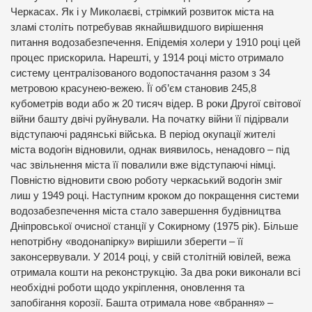
Черкасах. Як і у Миколаєві, стрімкий розвиток міста на
зламі століть потребував якнайшвидшого вирішення
питання водозабезпечення. Епідемія холери у 1910 році цей
процес прискорила. Нарешті, у 1914 році місто отримало
систему централізованого водопостачання разом з 34
метровою красунею-вежею. Її об’єм становив 245,8
кубометрів води або ж 20 тисяч відер. В роки Другої світової
війни башту двічі руйнували. На початку війни її підірвали
відступаючі радянські війська. В період окупації жителі
міста водогін відновили, однак виявилось, ненадовго – під
час звільнення міста її повалили вже відступаючі німці.
Повністю відновити свою роботу черкаський водогін зміг
лиш у 1949 році. Наступним кроком до покращення системи
водозабезпечення міста стало завершення будівництва
Дніпровської очисної станції у Сокирному (1975 рік). Більше
непотрібну «водонапірку» вирішили зберегти – її
законсервували. У 2014 році, у свій столітній ювілей, вежа
отримала кошти на реконструкцію. За два роки виконали всі
необхідні роботи щодо укріплення, оновлення та
запобігання корозії. Башта отримала нове «вбрання» –