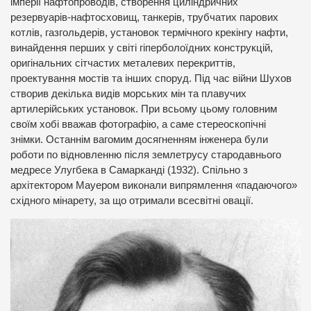
імперії нафтопроводів, створення циліндричних
резервуарів-нафтосховищ, танкерів, трубчатих парових
котлів, газгольдерів, установок термічного крекінгу нафти,
винайдення перших у світі гіперболоїдних конструкцій,
оригінальних сітчастих металевих перекриттів,
проектування мостів та інших споруд. Під час війни Шухов
створив декілька видів морських мін та плавучих
артилерійських установок. При всьому цьому головним
своїм хобі вважав фотографію, а саме стереоскопічні
знімки. Останнім вагомим досягненням інженера були
роботи по відновленню після землетрусу стародавнього
медресе Улугбека в Самарканді (1932). Спільно з
архітектором Мауером виконали випрямлення «падаючого»
східного мінарету, за що отримали всесвітні овації.