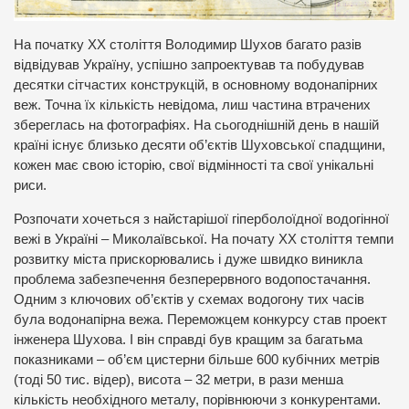
На початку ХХ століття Володимир Шухов багато разів
відвідував Україну, успішно запроектував та побудував
десятки сітчастих конструкцій, в основному водонапірних
веж. Точна їх кількість невідома, лиш частина втрачених
збереглась на фотографіях. На сьогоднішній день в нашій
країні існує близько десяти об’єктів Шуховської спадщини,
кожен має свою історію, свої відмінності та свої унікальні
риси.
Розпочати хочеться з найстарішої гіперболоїдної водогінної
вежі в Україні – Миколаївської. На почату ХХ століття темпи
розвитку міста прискорювались і дуже швидко виникла
проблема забезпечення безперервного водопостачання.
Одним з ключових об’єктів у схемах водогону тих часів
була водонапірна вежа. Переможцем конкурсу став проект
інженера Шухова. І він справді був кращим за багатьма
показниками – об’єм цистерни більше 600 кубічних метрів
(тоді 50 тис. відер), висота – 32 метри, в рази менша
кількість необхідного металу, порівнюючи з конкурентами.