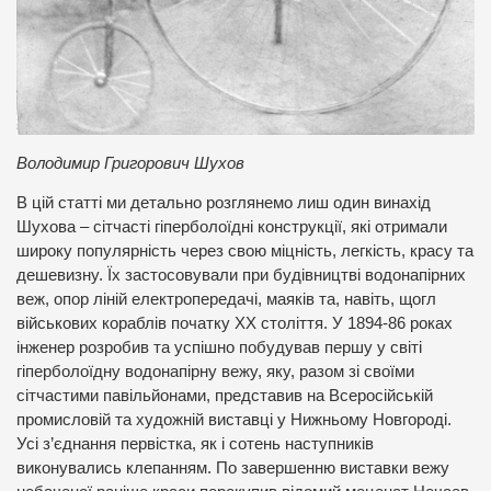
Володимир Григорович Шухов
В цій статті ми детально розглянемо лиш один винахід
Шухова – сітчасті гіперболоїдні конструкції, які отримали
широку популярність через свою міцність, легкість, красу та
дешевизну. Їх застосовували при будівництві водонапірних
веж, опор ліній електропередачі, маяків та, навіть, щогл
військових кораблів початку ХХ століття. У 1894-86 роках
інженер розробив та успішно побудував першу у світі
гіперболоїдну водонапірну вежу, яку, разом зі своїми
сітчастими павільйонами, представив на Всеросійській
промисловій та художній виставці у Нижньому Новгороді.
Усі з’єднання первістка, як і сотень наступників
виконувались клепанням. По завершенню виставки вежу