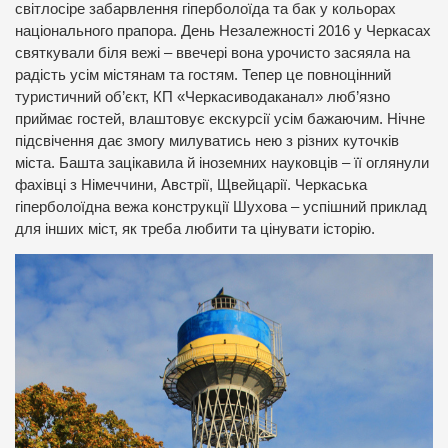
світлосіре забарвлення гіперболоїда та бак у кольорах
національного прапора. День Незалежності 2016 у Черкасах
святкували біля вежі – ввечері вона урочисто засяяла на
радість усім містянам та гостям. Тепер це повноцінний
туристичний об’єкт, КП «Черкасиводаканал» люб’язно
приймає гостей, влаштовує екскурсії усім бажаючим. Нічне
підсвічення дає змогу милуватись нею з різних куточків
міста. Башта зацікавила й іноземних науковців – її оглянули
фахівці з Німеччини, Австрії, Щвейцарії. Черкаська
гіперболоїдна вежа конструкції Шухова – успішний приклад
для інших міст, як треба любити та цінувати історію.