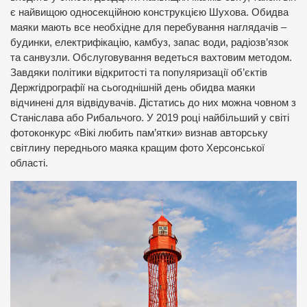
є найвищою односекційною конструкцією Шухова. Обидва
маяки мають все необхідне для перебування наглядачів –
будинки, електрифікацію, камбуз, запас води, радіозв’язок
та санвузли. Обслуговування ведеться вахтовим методом.
Завдяки політики відкритості та популяризації об’єктів
Держгідрографії на сьогоднішній день обидва маяки
відчинені для відвідувачів. Дістатись до них можна човном з
Станіслава або Рибальчого. У 2019 році найбільший у світі
фотоконкурс «Вікі любить пам’ятки» визнав авторську
світлину переднього маяка кращим фото Херсонської
області.