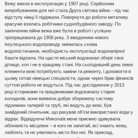
Вежу ввели в експлуатацію у 1907 році. Серйозним
випробуванням для неї стала Друга світова війна – під час
відступу німці її підірвали. Повернути до роботи металеву
красуню взялись робітники суднобудівного заводу. По
закінченню війни вежа вже була в роботі і успішно
пропрацювала до 1958 року. З введенням нового
Інгулецького водопроводу змінилась схема
водопостачання, необхідність експлуатації водонапірної
башти відпала. На щастя міський водоканал зберіг своє
дітище, хоч і не в кращому стані. На сьогоднішній день певні
елементи вежі потребують заміни та ремонту, і допомогти в
цьому готові німецькі спеціалісти, однак через брак фінансів
суттєві роботи не ведуться. Під час дослідження у 2013
році істориками та працівниками водоканалу старих
колодязів, вони виявили добре збережену систему
підземних галерей та труб, які ведуть до вежі, був
знайдений лічильник, що рахував об’єм використаної води у
відрах. Відвідуючи Миколаїв мене приємно здивувала
обізнаність місцевих – в кого не запитай, всі знають вежу,
люблять та не уявляють місто без неї. Як приклад,