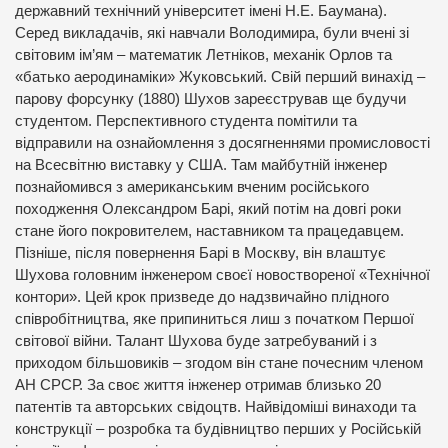
державний технічний університет імені Н.Е. Баумана).
Серед викладачів, які навчали Володимира, були вчені зі
світовим ім’ям – математик Летніков, механік Орлов та
«батько аеродинаміки» Жуковський. Свій перший винахід –
парову форсунку (1880) Шухов зареєстрував ще будучи
студентом. Перспективного студента помітили та
відправили на ознайомлення з досягненнями промисловості
на Всесвітню виставку у США. Там майбутній інженер
познайомився з американським вченим російського
походження Олександром Барі, який потім на довгі роки
стане його покровителем, наставником та працедавцем.
Пізніше, після повернення Барі в Москву, він влаштує
Шухова головним інженером своєї новоствореної «Технічної
контори». Цей крок призведе до надзвичайно плідного
співробітництва, яке припиниться лиш з початком Першої
світової війни. Талант Шухова буде затребуваний і з
приходом більшовиків – згодом він стане почесним членом
АН СРСР. За своє життя інженер отримав близько 20
патентів та авторських свідоцтв. Найвідоміші винаходи та
конструкції – розробка та будівництво перших у Російській