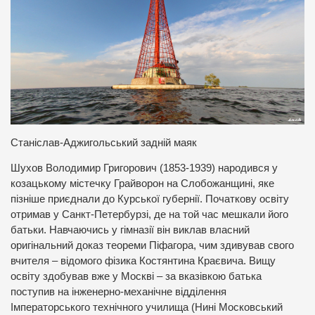
Станіслав-Аджигольський задній маяк
Шухов Володимир Григорович (1853-1939) народився у
козацькому містечку Грайворон на Слобожанщині, яке
пізніше приєднали до Курської губернії. Початкову освіту
отримав у Санкт-Петербурзі, де на той час мешкали його
батьки. Навчаючись у гімназії він виклав власний
оригінальний доказ теореми Піфагора, чим здивував свого
вчителя – відомого фізика Костянтина Краєвича. Вищу
освіту здобував вже у Москві – за вказівкою батька
поступив на інженерно-механічне відділення
Імператорського технічного училища (Нині Московський