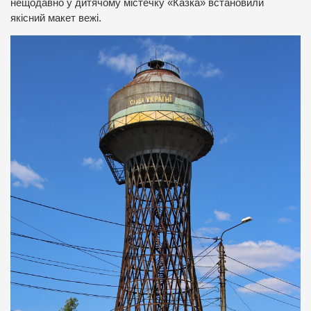
нещодавно у дитячому містечку «Казка» встановили
якісний макет вежі.