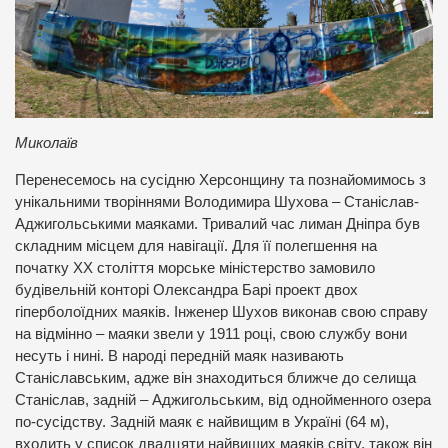
Миколаїв
Перенесемось на сусідню Херсонщину та познайомимось з
унікальними творіннями Володимира Шухова – Станіслав-
Аджигольськими маяками. Тривалий час лиман Дніпра був
складним місцем для навігації. Для її полегшення на
початку ХХ століття морське міністерство замовило
будівельній конторі Олександра Барі проект двох
гіперболоїдних маяків. Інженер Шухов виконав свою справу
на відмінно – маяки звели у 1911 році, свою службу вони
несуть і нині. В народі передній маяк називають
Станіславським, адже він знаходиться ближче до селища
Станіслав, задній – Аджигольським, від однойменного озера
по-сусідству. Задній маяк є найвищим в Україні (64 м),
входить у список двадцяти найвищих маяків світу, також він