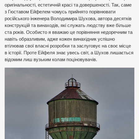
оригінальності, естетичній красі та довершеності. Так, саме
з Гюставом Ейфелем чомусь прийнято порівнювати
російського інженера Володимира Шухова, автора десятків
конструкцій та винаходів, які служать людству вже більше
ста років. Особисто я вважаю це порівняння недоречним та
навіть образливим, адже кожен винахідник успішно
втілював свої власні розробки та заслуговує на своє місце
в історії. Проте Ейфеля знає увесь світ, а Шухов лишається
відомим лиш вузьким колам поціновувачів.