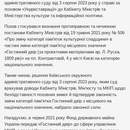
адміністративного суду від 3 серпня 2023 року у справі за
позовом «Укрреставрації» до Кабінету Міністрів та
Міністерства культури та інформаційної політики.
Позов стосувався визнання протиправною та нечинною
постанови Кабінету Міністрів від 19 травня 2021 року № 506
«Про зміну категорії пам’яток культурної спадщини» в
частині зміни категорії пам’ятці місцевого значення
«Гостинний двір (за проектними матеріалами ар. Л. Руска,
1809 рік)» на пл. Контрактовій, 4 у місті Києві на категорію
національного значення.
Таким чином, рішення Київського окружного
адміністративного суду від 3 серпня 2023 року, яким суд
врахував доводи Кабінету Міністрів, Мін’юсту та МКІП щодо
безпідставності позовних вимог й підтвердив законність
зміни категорії пам’ятки Гостинний двір з місцевого на
національного значення, набрало законної сили.
Нагадуємо, в червні 2021 року Фонд державного майна
України передав «Гостинний двір» до сфери управління