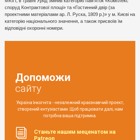
МКІП, в травні Уряд змінив категорію пам’яток «Комплекс
споруд Контрактової площі» та «Гостинний двір (за
проектними матеріалами ар. Л. Руска, 1809 р.)» у м. Києві на
категорію національного значення, а також присвоїв їм
відповідні охоронні номери.
Допоможи
сайту
Україна Інкогніта - незалежний краєзнавчий проект,
створений ентузіастами. Щоб працювати далі, нам
потрібна ваша підтримка.
Станьте нашим меценатом на
Patreon