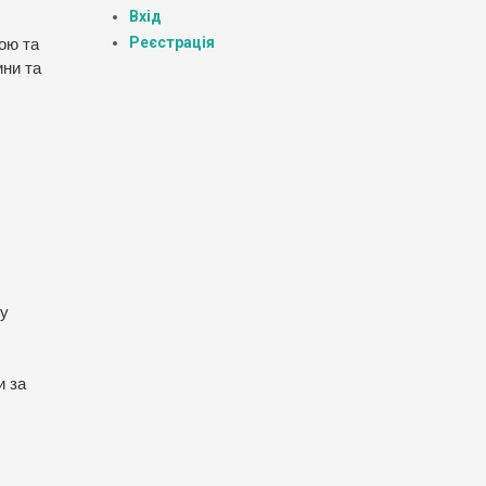
Вхід
Реєстрація
ою та
ини та
 у
и за