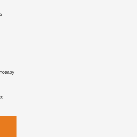
й
 товару
к
ке