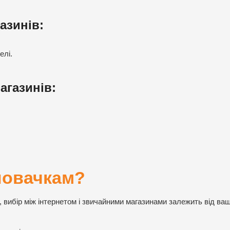
азинів:
елі.
агазинів:
новачкам?
 вибір між інтернетом і звичайними магазинами залежить від ва