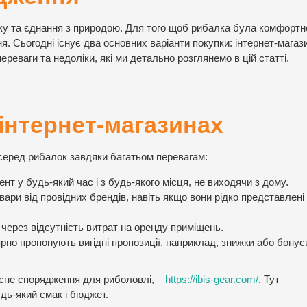
нку та єднання з природою. Для того щоб рибалка була комфортн
. Сьогодні існує два основних варіанти покупки: інтернет-магаз
переваги та недоліки, які ми детально розглянемо в цій статті.
інтернет-магазинах
серед рибалок завдяки багатьом перевагам:
т у будь-який час і з будь-якого місця, не виходячи з дому.
овари від провідних брендів, навіть якщо вони рідко представлені
 через відсутність витрат на оренду приміщень.
о пропонують вигідні пропозиції, наприклад, знижки або бонус
існе спорядження для риболовлі, –
https://ibis-gear.com/
. Тут
дь-який смак і бюджет.