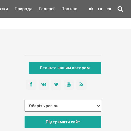
ятки
Природа
Галереї
Про нас
uk
ru
en
Станьте нашим автором
Підтримати сайт