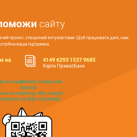
поможи
сайту
авчий проект, створений ентузіастами. Щоб працювати далі, нам
отрібна ваша підтримка.
м на
4149 6293 1537 9685
Карта ПриватБанк
ір на оцифровку козацьких
церков
исни на картинці, або скануй
силання на збір monobank):