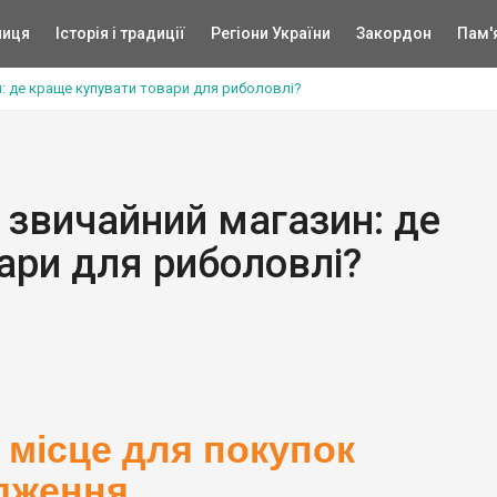
ниця
Історія і традиції
Регіони України
Закордон
Пам'
н: де краще купувати товари для риболовлі?
 звичайний магазин: де
ари для риболовлі?
 місце для покупок
дження