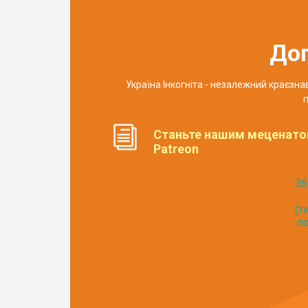
До
Україна Інкогніта - незалежний краєзн
п
Станьте нашим меценато
Patreon
Зб
(т
по