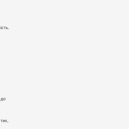
ість.
 до
тих,