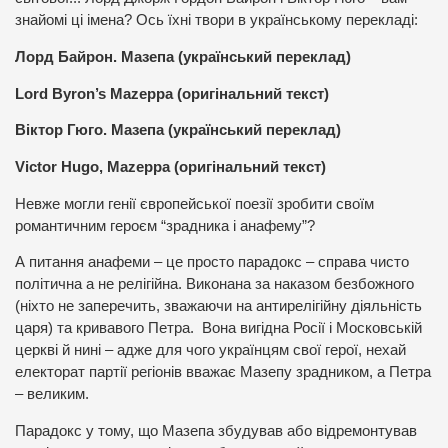
знайомі ці імена? Ось їхні твори в українському перекладі:
Лорд Байрон. Мазепа (український переклад)
Lord Byron’s Mazeppa (оригінальний текст)
Віктор Гюго. Мазепа (український переклад)
Victor Hugo, Mazeppa (оригінальний текст)
Невже могли генії європейської поезії зробити своїм
романтичним героєм “зрадника і анафему”?
А питання анафеми – це просто парадокс – справа чисто
політична а не релігійна. Виконана за наказом безбожного
(ніхто не заперечить, зважаючи на антирелігійну діяльність
царя) та кривавого Петра. Вона вигідна Росії і Московській
церкві й нині – адже для чого українцям свої герої, нехай
електорат партії регіонів вважає Мазепу зрадником, а Петра
– великим.
Парадокс у тому, що Мазепа збудував або відремонтував