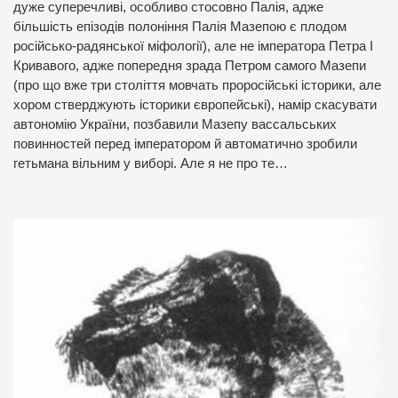
дуже суперечливі, особливо стосовно Палія, адже
більшість епізодів полоніння Палія Мазепою є плодом
російсько-радянської міфології), але не імператора Петра І
Кривавого, адже попередня зрада Петром самого Мазепи
(про що вже три століття мовчать проросійські історики, але
хором стверджують історики європейські), намір скасувати
автономію України, позбавили Мазепу вассальських
повинностей перед імператором й автоматично зробили
гетьмана вільним у виборі. Але я не про те…