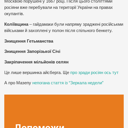
Москвою порушені у 1667 році. Після цього століттями
росіяни вже перебували на території України на правах
окупантів.
Коліївщина
– гайдамаки були напряму зраджені російськми
військами й захоплені у полон після спільного бенкету.
Знищення Гетьманства
Знищення Запорізької Січі
Закріпачення мільйонів селян
Це лише вершинка айсберга. Ще
про зради росіян ось тут
А про Мазепу
непогана стаття із “Зеркала недели”
Допоможи