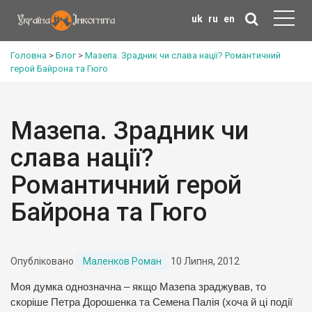
uk
ru
en
Головна
>
Блог
>
Мазепа. Зрадник чи слава нації? Романтичний
герой Байрона та Гюго
Мазепа. Зрадник чи
слава нації?
Романтичний герой
Байрона та Гюго
Опубліковано
Маленков Роман
10 Липня, 2012
Моя думка однозначна – якщо Мазепа зраджував, то
скоріше Петра Дорошенка та Семена Палія (хоча й ці події