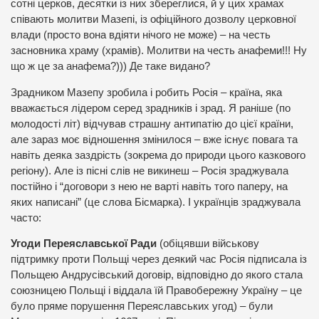
сотні церков, десятки із них збереглися, й у цих храмах
співають молитви Мазепі, із офіційного дозволу церковної
влади (просто вона вдіяти нічого не може) – на честь
засновника храму (храмів). Молитви на честь анафеми!!! Ну
що ж це за анафема?))) Де таке видано?
Зрадником Мазепу зробила і робить Росія – країна, яка
вважається лідером серед зрадників і зрад. Я раніше (по
молодості літ) відчував страшну антипатію до цієї країни,
але зараз моє відношення змінилося – вже існує повага та
навіть деяка заздрість (зокрема до природи цього казкового
регіону). Але із пісні слів не викинеш – Росія зраджувала
постійно і “договори з нею не варті навіть того паперу, на
яких написані” (це слова Бісмарка). І українців зраджувала
часто:
Угоди Переяславської Ради
(обіцявши військову
підтримку проти Польщі через деякий час Росія підписала із
Польщею Андрусівський договір, відповідно до якого стала
союзницею Польщі і віддала їй Правобережну Україну – це
було пряме порушення Переяславських угод) – були