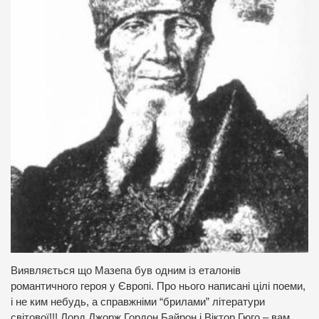
Виявляється що Мазепа був одним із еталонів
романтичного героя у Європі. Про нього написані цілі поеми,
і не ким небудь, а справжніми “брилами” літератури
світової!!! Лорд Джорж Гордон Байрон і Віктор Гюго – вам