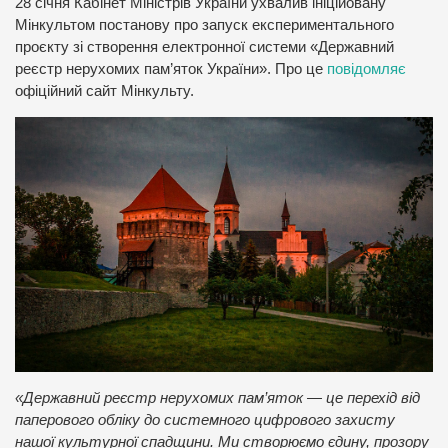
28 січня Кабінет Міністрів України ухвалив ініційовану
Мінкультом постанову про запуск експериментального
проєкту зі створення електронної системи «Державний
реєстр нерухомих пам’яток України». Про це
повідомляє
офіційний сайт Мінкульту.
«Державний реєстр нерухомих пам’яток — це перехід від
паперового обліку до системного цифрового захисту
нашої культурної спадщини. Ми створюємо єдину, прозору