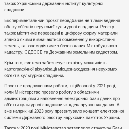
також Український державний інститут культурної
спадщини.
Експериментальний проєкт передбачає не тільки ведення
обліку об’єктів нерухомої культурної спадщини. Реєстр
також міститиме переведені в цифрову форму матеріали,
згідно з якими визначаються обмеження у використанні
земель, та взаємодіятиме з базою даних Містобудівного
кадастру, ЄДЕССБ та Державним земельним кадастром.
Крім того, система забезпечує технічну можливість
картографічної візуалізації місцезнаходження нерухомих
об’єктів культурної спадщини.
Проєкт є продовженням роботи, ініційованої у 2021 році,
коли Міністерство провело роботу з обласними
адміністраціями з наповнення електронної бази даних про
об’єкти культурної спадщини як «декларування» даних. А
вже наприкінці 2023 року презентувало концепт електронної
системи Державного реєстру нерухомих пам’яток України.
Також у 2023 році Міністерство затвердило структуру Бази