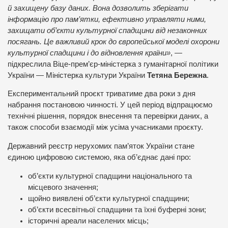
й захищену базу даних. Вона дозволить зберігати
інформацію про пам’ятки, ефективно управляти ними,
захищати об’єкти культурної спадщини від незаконних
посягань. Це важливий крок до європейської моделі охорони
культурної спадщини і до відновлення країни»
, —
підкреслила Віце-прем’єр-міністерка з гуманітарної політики
України — Міністерка культури України
Тетяна Бережна
.
Експериментальний проєкт триватиме два роки з дня
набрання постановою чинності. У цей період відпрацюємо
технічні рішення, порядок внесення та перевірки даних, а
також способи взаємодії між усіма учасниками проєкту.
Державний реєстр нерухомих пам’яток України стане
єдиною цифровою системою, яка об’єднає дані про:
об’єкти культурної спадщини національного та
місцевого значення;
щойно виявлені об’єкти культурної спадщини;
об’єкти всесвітньої спадщини та їхні буферні зони;
історичні ареали населених місць;