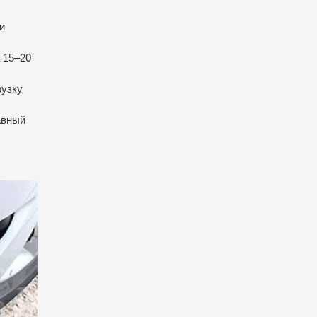
и
 15–20
рузку
авный