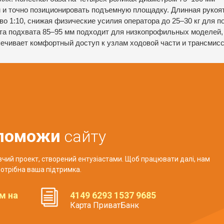
 и точно позиционировать подъемную площадку. Длинная рукоя
о 1:10, снижая физические усилия оператора до 25–30 кг для 
та подхвата 85–95 мм подходит для низкопрофильных моделей,
чивает комфортный доступ к узлам ходовой части и трансмисс
поможи
сайту
авчий проект, створений ентузіастами. Щоб працювати далі, нам
отрібна ваша підтримка.
м на
4149 6293 1537 9685
Карта ПриватБанк