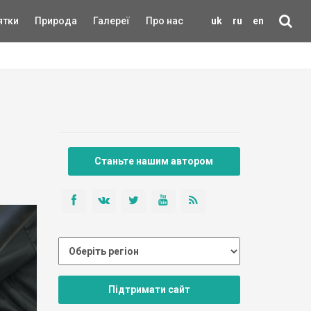
ятки
Природа
Галереї
Про нас
uk
ru
en
Станьте нашим автором
Підтримати сайт