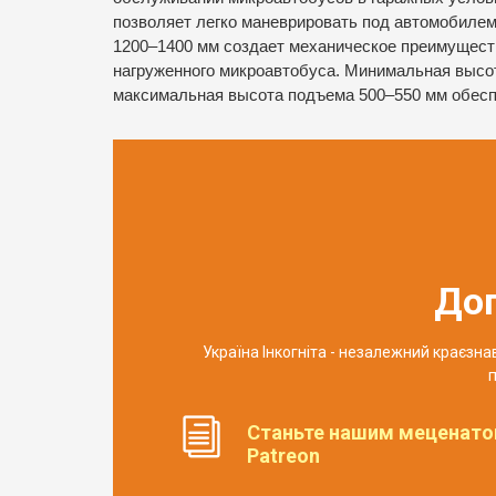
позволяет легко маневрировать под автомобилем
1200–1400 мм создает механическое преимуществ
нагруженного микроавтобуса. Минимальная высо
максимальная высота подъема 500–550 мм обеспе
До
Україна Інкогніта - незалежний краєзн
п
Станьте нашим меценато
Patreon