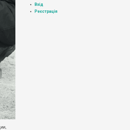
Вхід
Реєстрація
ии,