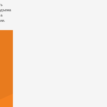
ть
подъема
 а
ии.