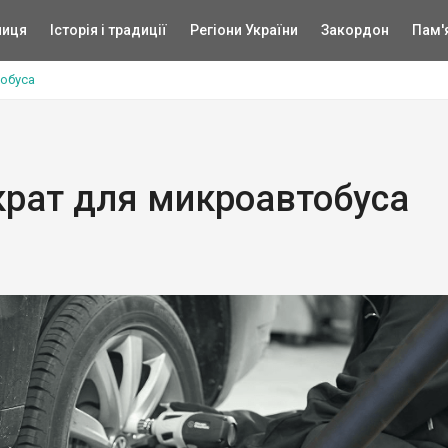
ниця
Історія і традиції
Регіони України
Закордон
Пам'
обуса
крат для микроавтобуса