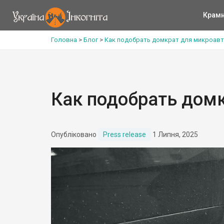
Крам
Головна
>
Блог
>
Как подобрать домкрат для микроавт
Как подобрать дом
Опубліковано
Press release
1 Липня, 2025