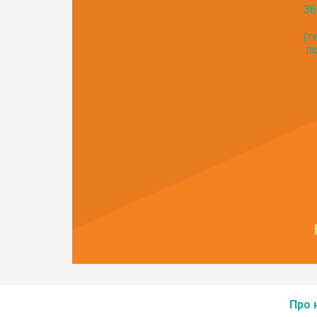
Зб
(т
по
Про 