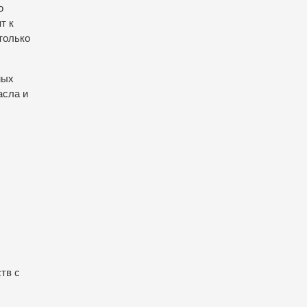
о
т к
только
ных
асла и
ств с