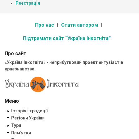
Реєстрація
Про нас
Стати автором
Підтримати сайт “Україна Інкогніта”
Про сайт
«Україна Інкогніта» - неприбутковий проект ентузіастів
краєзнавства.
Меню
Історія і традиції
Регіони України
Тури
Пам'ятки