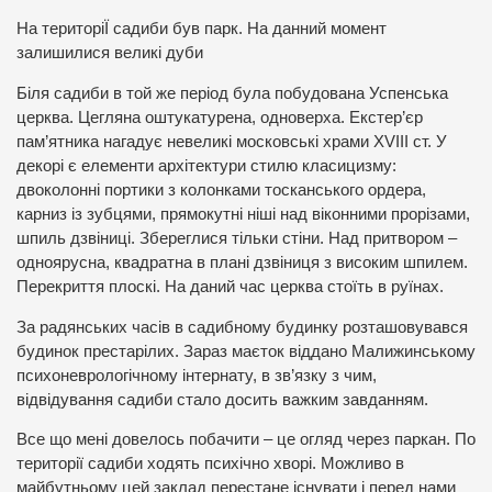
На територіЇ садиби був парк. На данний момент
залишилися великі дуби
Біля садиби в той же період була побудована Успенська
церква. Цегляна оштукатурена, одноверха. Екстер’єр
пам’ятника нагадує невеликі московські храми XVIII ст. У
декорі є елементи архітектури стилю класицизму:
двоколонні портики з колонками тосканського ордера,
карниз із зубцями, прямокутні ніші над віконними прорізами,
шпиль дзвіниці. Збереглися тільки стіни. Над притвором –
одноярусна, квадратна в плані дзвіниця з високим шпилем.
Перекриття плоскі. На даний час церква стоїть в руїнах.
За радянських часів в садибному будинку розташовувався
будинок престарілих. Зараз маєток віддано Малижинському
психоневрологічному інтернату, в зв’язку з чим,
відвідування садиби стало досить важким завданням.
Все що мені довелось побачити – це огляд через паркан. По
території садиби ходять психічно хворі. Можливо в
майбутньому цей заклад перестане існувати і перед нами