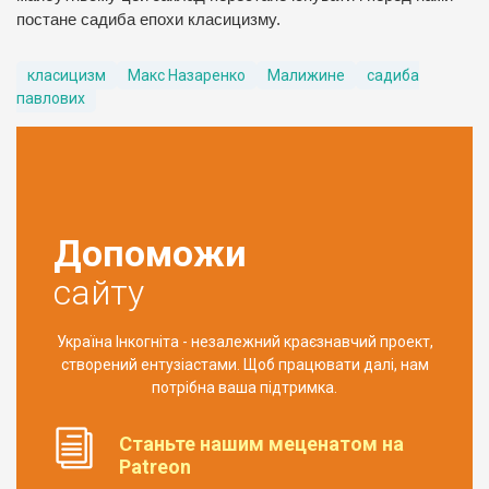
постане садиба епохи класицизму.
класицизм
Макс Назаренко
Малижине
садиба
павлових
Допоможи
сайту
Україна Інкогніта - незалежний краєзнавчий проект,
створений ентузіастами. Щоб працювати далі, нам
потрібна ваша підтримка.
Станьте нашим меценатом на
Patreon