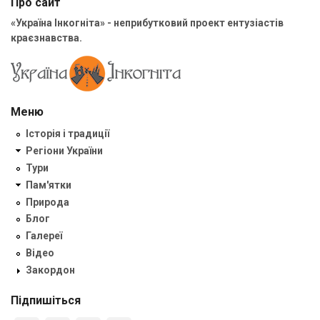
Про сайт
«Україна Інкогніта» - неприбутковий проект ентузіастів
краєзнавства.
Меню
Історія і традиції
Регіони України
Тури
Пам'ятки
Природа
Блог
Галереї
Відео
Закордон
Підпишіться