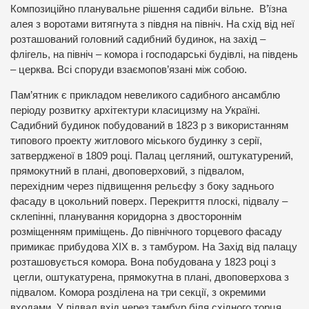
Композиційно планувальне рішення садиби вільне. В’їзна
алея з воротами витягнута з півдня на північ. На схід від неї
розташований головний садибний будинок, на захід –
флігель, на північ – комора і господарські будівлі, на південь
– церква. Всі споруди взаємопов’язані між собою.
Пам’ятник є прикладом невеликого садибного ансамблю
періоду розвитку архітектури класицизму на Україні.
Садибний будинок побудований в 1823 р з використанням
типового проекту житлового міського будинку з серії,
затвердженої в 1809 році. Палац цегляний, оштукатурений,
прямокутний в плані, двоповерховий, з підвалом,
перехідним через підвищення рельєфу з боку заднього
фасаду в цокольний поверх. Перекриття плоскі, підвалу –
склепінні, планування коридорна з двостороннім
розміщенням приміщень. До північного торцевого фасаду
примикає прибудова XIX в. з тамбуром. На Захід від палацу
розташовується комора. Вона побудована у 1823 році з
цегли, оштукатурена, прямокутна в плані, двоповерхова з
підвалом. Комора розділена на три секції, з окремими
входами. У підвал вхід через тамбур біля східного торця