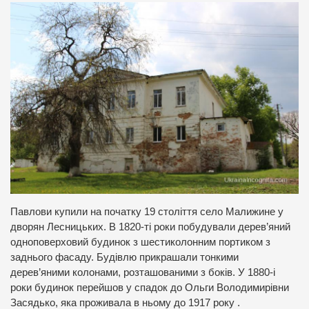
Павлови купили на початку 19 століття село Малижине у
дворян Лесницьких. В 1820-ті роки побудували дерев’яний
одноповерховий будинок з шестиколонним портиком з
заднього фасаду. Будівлю прикрашали тонкими
дерев’яними колонами, розташованими з боків. У 1880-і
роки будинок перейшов у спадок до Ольги Володимирівни
Засядько, яка проживала в ньому до 1917 року .