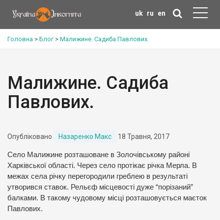
uk
ru
en
Головна
>
Блог
>
Малижине. Садиба Павлових.
Малижине. Садиба
Павлових.
Опубліковано
Назаренко Макс
18 Травня, 2017
Село Малижине розташоване в Золочівському районі
Харківської області. Через село протікає річка Мерла. В
межах села річку перегородили греблею в результаті
утворився ставок. Рельєф місцевості дуже “порізаний”
балками. В такому чудовому місці розташовується маєток
Павлових.