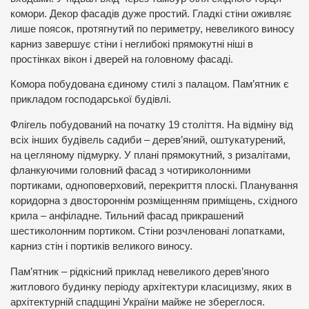
комори. Декор фасадів дуже простий. Гладкі стіни оживляє
лише поясок, протягнутий по периметру, невеликого виносу
карниз завершує стіни і неглибокі прямокутні ніші в
простінках вікон і дверей на головному фасаді.
Комора побудована єдиному стилі з палацом. Пам’ятник є
прикладом господарської будівлі.
Флігель побудований на початку 19 століття. На відміну від
всіх інших будівель садиби – дерев’яний, оштукатурений,
на цегляному підмурку. У плані прямокутний, з ризалітами,
фланкуючими головний фасад з чотириколонними
портиками, одноповерховий, перекриття плоскі. Планування
коридорна з двостороннім розміщенням приміщень, східного
крила – анфіладне. Тильний фасад прикрашений
шестиколонним портиком. Стіни розчленовані лопатками,
карниз стін і портиків великого виносу.
Пам’ятник – рідкісний приклад невеликого дерев’яного
житлового будинку періоду архітектури класицизму, яких в
архітектурній спадщині України майже не збереглося.