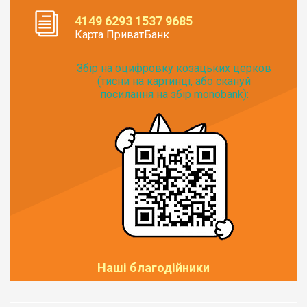
4149 6293 1537 9685
Карта ПриватБанк
Збір на оцифровку козацьких церков
(тисни на картинці, або скануй
посилання на збір monobank):
Наші благодійники