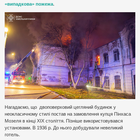
«випадкова» пожежа
.
Нагадаємо, що двоповерховий цегляний будинок у
неокласичному стилі постав на замовлення купця Пінхаса
Мозеля в кінці XIX століття. Пізніше використовувався
установами. В 1936 р. До нього добудували невеликий
готель.