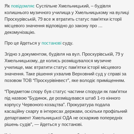
Як
повідомляє
Суспільне Хмельницький, – будівля
колишнього музичного училища у Хмельницькому на вулиці
Проскурівській, 79 все ж втратить статус пам’ятки історії
місцевого значення відповідно до закону про …
декомунізацію.
Про це йдеться у
постанові
суду.
Згідно з документом, будівля на вул. Проскурівській, 79 у
Хмельницькому, де колись розміщувалося музичне
училище, має втратити статус пам’ятки історії місцевого
значення. Таке рішення ухвалив Верховний суд у справі за
позовом ТОВ “Проскурівінвест”, яке володіє приміщенням.
“Предметом спору був статус частини споруди як пам’ятки
під назвою “Будинок, де розміщувався штаб 1-го кінного
корпусу Червоного козацтва”. Прокуратура подала
касаційну скаргу в інтересах держави, оскільки профільний
департамент Хмельницької ОДА не оскаржив попередніх
рішень судів”, — йдеться у постанові.