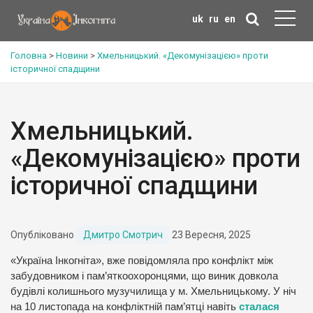
uk
ru
en
Головна
>
Новини
>
Хмельницький. «Декомунізацією» проти
історичної спадщини
Хмельницький.
«Декомунізацією» проти
історичної спадщини
Опубліковано
Дмитро Смотрич
23 Вересня, 2025
«Україна Інкогніта», вже повідомляла про конфлікт між
забудовником і пам’яткоохоронцями, що виник довкола
будівлі колишнього музучилища у м. Хмельницькому. У ніч
на 10 листопада на конфліктній пам’ятці навіть
сталася