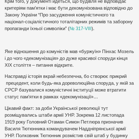
Крім того, у документі йдеться, що будівля не відповідає
критеріям пам’ятки і має бути декомунізована відповідно до
Закону України “Про засудження комуністичного та
націонал-соціалістичного тоталітарних режимів та заборону
пропаганди їхньої символіки” (
№ 317-VIII
).
Яке відношення до комуністів мав «буржуїн» Пінхас Мозель
і до чого «декомунізація» до дуже красивої споруди кінця
ХІХ століття – питання відкрите.
Насправді історія вкрай небезпечна, бо створює прикрий
прецедент, коли будь-яка дореволюційна споруда, у якій за
СРСР базувалися комуністичні інституції може втратити
статус пам’ятки в рамках «декомунізації»…
Цікавий факт: за доби Української революції тут
розміщувались штаби армії УНР. Зокрема 12 листопада
1919 року Головний Отаман Симон Петлюра призначив
Василя Тютюнника командувачем Наддніпрянської армії
УНР. Полковник Тютюнник розмістив свій штаб у будинку