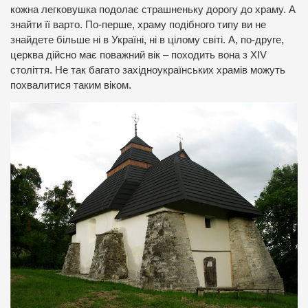
кожна легковушка подолає страшненьку дорогу до храму. А
знайти її варто. По-перше, храму подібного типу ви не
знайдете більше ні в Україні, ні в цілому світі. А, по-друге,
церква дійсно має поважний вік – походить вона з XIV
століття. Не так багато західноукраїнських храмів можуть
похвалитися таким віком.