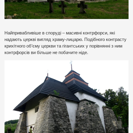
Найпривабливіше в споруді – масивні контрфорси, які
надають церкві вигляд храму-лицарю. Подібного контрасту
крихітного об’єму церкви та гігантських у порівнянні з ним
контрфорсів ви більше не побачите ніде.