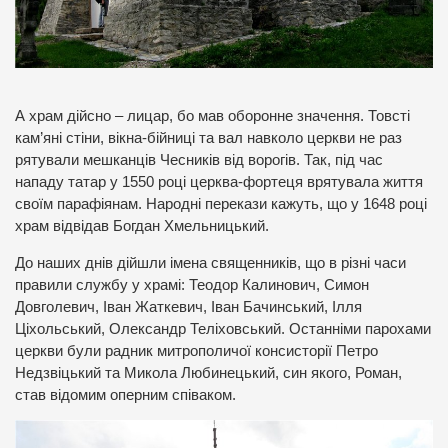
А храм дійсно – лицар, бо мав оборонне значення. Товсті
кам’яні стіни, вікна-бійниці та вал навколо церкви не раз
рятували мешканців Чесників від ворогів. Так, під час
нападу татар у 1550 році церква-фортеця врятувала життя
своїм парафіянам. Народні перекази кажуть, що у 1648 році
храм відвідав Богдан Хмельницький.
До наших днів дійшли імена священників, що в різні часи
правили службу у храмі: Теодор Калинович, Симон
Довголевич, Іван Жаткевич, Іван Бачинський, Ілля
Ціхольський, Олександр Теліховський. Останніми парохами
церкви були радник митрополичої консисторії Петро
Недзвіцький та Микола Любинецький, син якого, Роман,
став відомим оперним співаком.