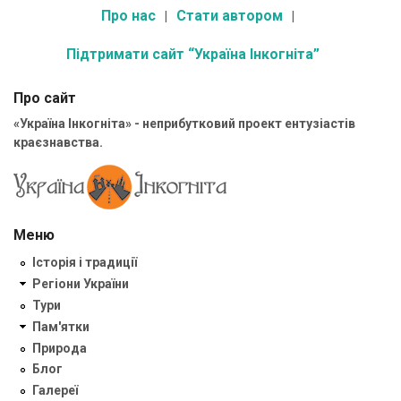
Про нас
Стати автором
Підтримати сайт “Україна Інкогніта”
Про сайт
«Україна Інкогніта» - неприбутковий проект ентузіастів
краєзнавства.
Меню
Історія і традиції
Регіони України
Тури
Пам'ятки
Природа
Блог
Галереї