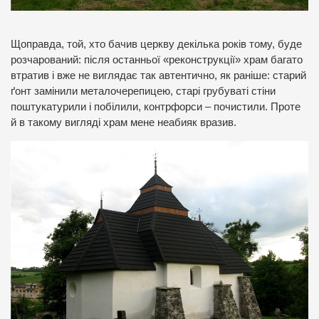
Щоправда, той, хто бачив церкву декілька років тому, буде
розчарований: після останньої «реконструкції» храм багато
втратив і вже не виглядає так автентично, як раніше: старий
ґонт замінили металочерепицею, старі грубуваті стіни
поштукатурили і побілили, контрфорси – почистили. Проте
й в такому вигляді храм мене неабияк вразив.