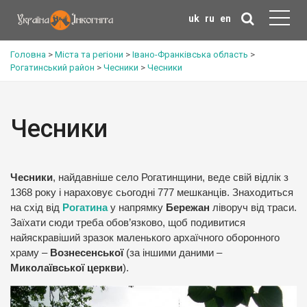
uk
ru
en
Головна
>
Міста та регіони
>
Івано-Франківська область
>
Рогатинський район
>
Чесники
>
Чесники
Чесники
Чесники
, найдавніше село Рогатинщини, веде cвій відлік з
1368 року і нараховує сьогодні 777 мешканців. Знаходиться
на схід від
Рогатина
у напрямку
Бережан
ліворуч від траси.
Заїхати сюди треба обов’язково, щоб подивитися
найяскравіший зразок маленького архаїчного оборонного
храму –
Вознесенської
(за іншими даними –
Миколаївської церкви
).