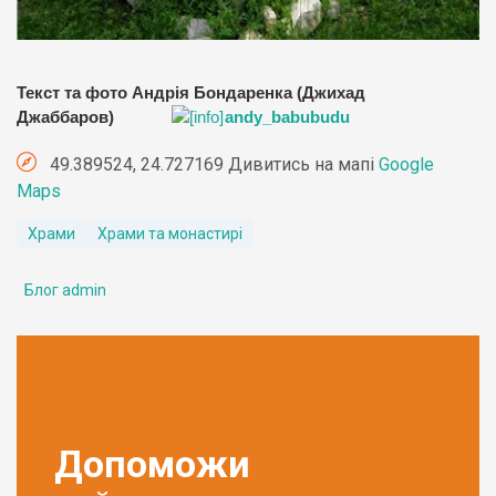
Текст та фото Андрія Бондаренка (Джихад
Джаббаров)
andy_babubudu
49.389524, 24.727169 Дивитись на мапі
Google
Maps
Храми
Храми та монастирі
Блог admin
Допоможи