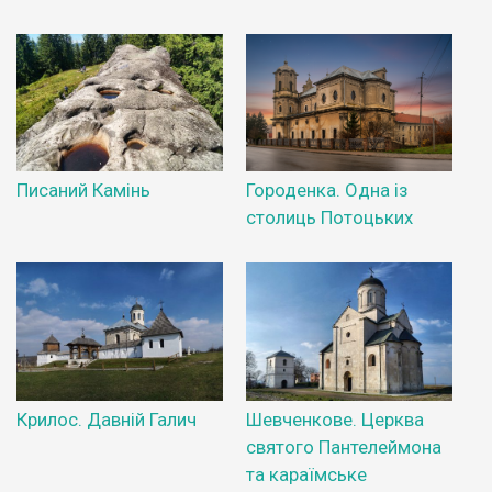
Писаний Камінь
Городенка. Одна із
столиць Потоцьких
Крилос. Давній Галич
Шевченкове. Церква
святого Пантелеймона
та караїмське