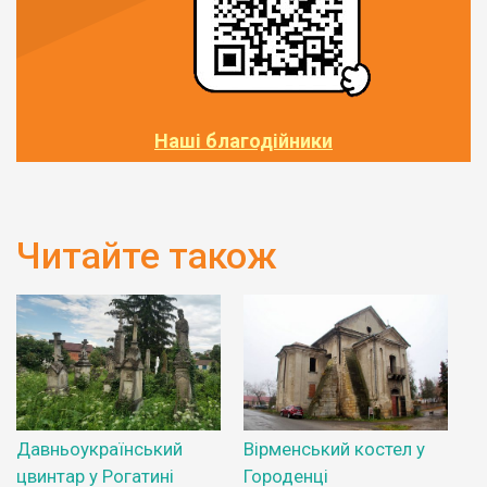
Наші благодійники
Читайте також
Давньоукраїнський
Вірменський костел у
цвинтар у Рогатині
Городенці