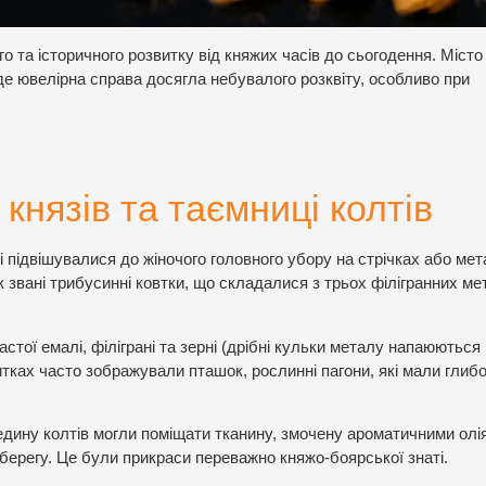
ого та історичного розвитку від княжих часів до сьогодення. Міст
де ювелірна справа досягла небувалого розквіту, особливо при
 князів та таємниці колтів
кі підвішувалися до жіночого головного убору на стрічках або ме
к звані трибусинні ковтки, що складалися з трьох філігранних м
стої емалі, філіграні та зерні (дрібні кульки металу напаюються
тках часто зображували пташок, рослинні пагони, які мали глиб
едину колтів могли поміщати тканину, змочену ароматичними олі
берегу. Це були прикраси переважно княжо-боярської знаті.