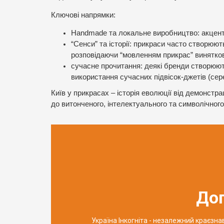
Ключові напрямки:
Handmade та локальне виробництво: акцент р
“Сенси” та історії: прикраси часто створюю
розповідаючи “мовленням прикрас” виняткові 
сучасне прочитання: деякі бренди створюют
використання сучасних підвісок-джетів (сере
Київ у прикрасах – історія еволюції від демонстра
до витонченого, інтелектуального та символічного
До
Україна Інкогніта - незалежний краєзн