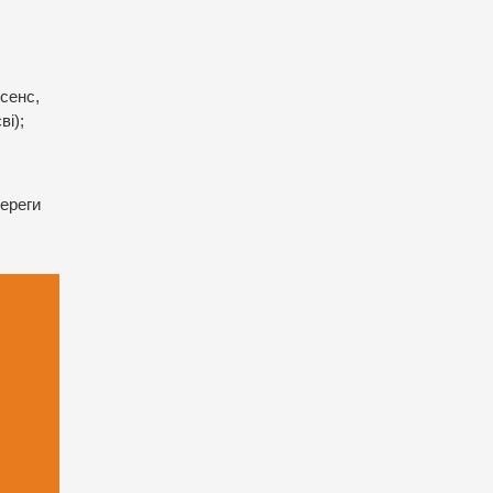
 сенс,
ві);
береги