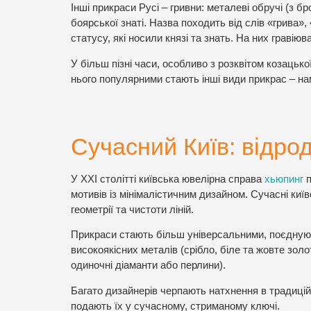
Інші прикраси Русі – гривни: металеві обручі (з б
боярської знаті. Назва походить від слів «грива»
статусу, які носили князі та знать. На них гравіюв
У більш пізні часи, особливо з розквітом козацьк
нього популярними стають інші види прикрас – нами
Сучасний Київ: відро
У XXI столітті київська ювелірна справа
хьюпинг
п
мотивів із мінімалістичним дизайном. Сучасні київ
геометрії та чистоти ліній.
Прикраси стають більш універсальними, поєднуюч
високоякісних металів (срібло, біле та жовте зол
одиночні діаманти або перлини).
Багато дизайнерів черпають натхнення в традиційн
подають їх у сучасному, стриманому ключі.