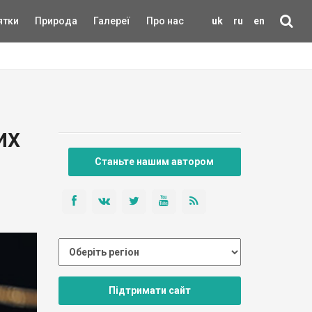
ятки
Природа
Галереї
Про нас
uk
ru
en
их
Станьте нашим автором
Підтримати сайт