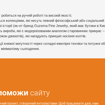
обиться на ручній роботі та високій якості;
ться колекціями, які несуть певний філософський або соціальний
історії (як-от бренд Guzema Fine Jewelry, який має бутики в Киє
ь вироби, які є модернізованим аналогом старовинних прикрас –
жок-джекетів), які нагадують принцип носіння колтів.
ції княжої могутності через складні ювелірні техніки та потужні о
 мінімалізму сьогодення.
поможи
сайту
авчий проект, створений ентузіастами. Щоб працювати далі, нам