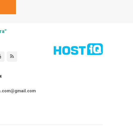
та”
и
ta.com@gmail.com