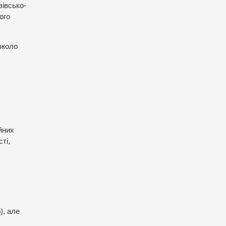
зівсько-
ого
вколо
йних
ті,
), але