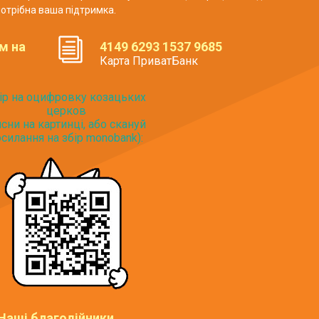
отрібна ваша підтримка.
м на
4149 6293 1537 9685
Карта ПриватБанк
ір на оцифровку козацьких
церков
исни на картинці, або скануй
силання на збір monobank):
Наші благодійники