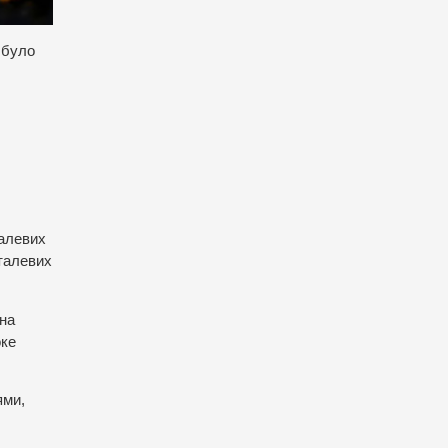
о було
талевих
еталевих
 на
оке
ями,