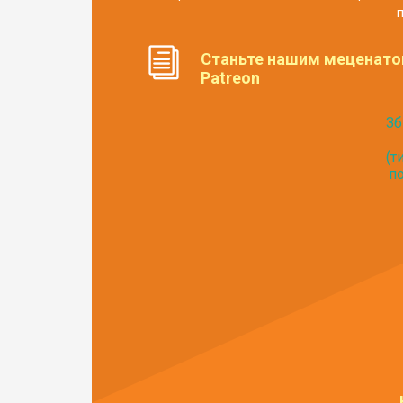
п
Станьте нашим меценато
Patreon
Зб
(т
по