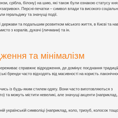
ронзи, срібла, білону) на шию, які також були ознакою статусу кня
, «загривок». Персні-печатки – символ влади та високого соціальн
али геральдику та значущі події.
ої держави та подальшим розвитком міського життя, в Києві та на
сто з коралів, дукачі (личмани) та ін.
дження та мінімалізм
ереживає справжнє відродження, де домінує поєднання традиці
ські бренди часто відходять від масивності на користь лаконічнос
ись із будь-яким стилем одягу. Вони часто виготовляються з
ото) та можуть містити невеликі, але значущі акценти (наприклад,
ій українській символіці (наприклад, коло, тризуб, колосок тощо