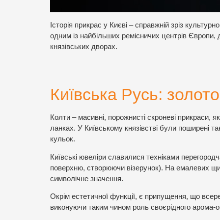
Історія прикрас у Києві – справжній зріз культурн
одним із найбільших ремісничих центрів Європи, 
князівських дворах.
Київська Русь: золото
Колти – масивні, порожнисті скроневі прикраси, я
ланках. У Київському князівстві були поширені та
кульок.
Київські ювеліри славилися техніками перегородча
поверхню, створюючи візерунок). На емалевих щи
символічне значення.
Окрім естетичної функції, є припущення, що всер
виконуючи таким чином роль своєрідного арома-о