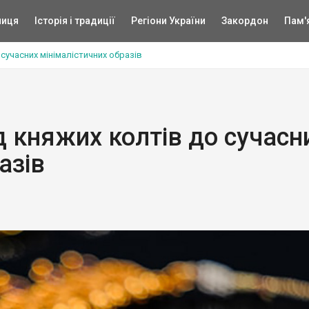
ниця
Історія і традиції
Регіони України
Закордон
Пам'
 сучасних мінімалістичних образів
ід княжих колтів до сучасн
азів