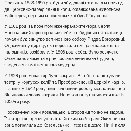
Протягом 1886-1890 рр. були збудовані готель, дім причту,
дві церковно-парафіяльні школи, організована живописна
майстерня, першим керівником якої був Г.Глущенко.
У 1901 році за проектом інженера-архітектора Сергія
Носова, який гарно проявив себе на будівництві залізниць,
почали будівництво величезного собору Різдва Богородиці.
Однойменну церкву, яка перестала вміщати парафіян та
паломників, розібрали. У 1906 році собор було освячено.
Очам паломників та вірян постала величезна будівля,
зведена у стилі цегляного модерну.
У 1929 році монастир було закрито. В соборі влаштували
театр, у корпусах келій та Преображенській церкві лікарню.
Пізніше, у 1942 році, німці відновили роботу монастиря, але
більшовики знову закрили. Нове життя тут почалося вже із
1990-го року.
Походження ікони Козелецької Богородиці точно не відоме.
Її авторство приписують італійським майстрам. Яким чином
вона потрапила до Козельських – теж не відомо. Нині, після