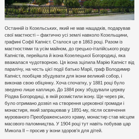
Останній із Козельських, який не мав нащадків, подарував
свої маєтності – фактично усі землі навколо Козельщини,
графині Софії Капніст. Сталося це в 1863 році. Разом із
маєтностями та усім майном, до грецько-італійського роду
Капністів, перейшла й ікона Козелецької Богородиці, яка
вважалася чудотворною. Ця ікона зцілила Марію Капніст від
паралічу, на честь цієї події батько Марії, граф Володимир
Капніст, пообіцяв збудувати для ікони великий собор, і
виконав свою обіцянку. Хоча спочатку, у 1881 році було
зведено лише каплицю. До 1884 року збудували церкву
Різдва Богородиці, в якій розмістили ікону. Ще через рік,
було отримано дозвіл на створення церковної громади і
монастиря, який запрацював у 1891-му, після освячення
мурованого Преображенського храму, монастир став місцем
масового паломництва. У 1904 році тут навіть побував цар
Микола ІІ – просив у ікони здоров’я для дітей.