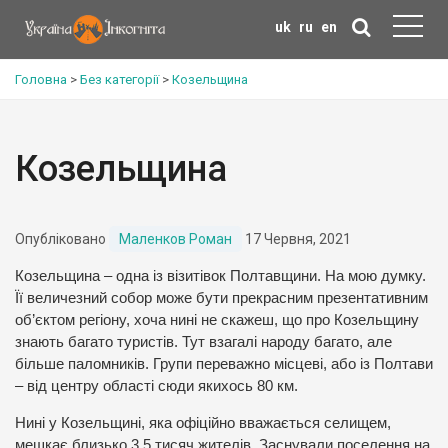
uk
ru
en
Головна
>
Без категорії
>
Козельщина
Козельщина
Опубліковано
Маленков Роман
17 Червня, 2021
Козельщина – одна із візитівок Полтавщини. На мою думку.
Її величезний собор може бути прекрасним презентативним
об’єктом регіону, хоча нині не скажеш, що про Козельщину
знають багато туристів. Тут взагалі народу багато, але
більше паломників. Групи переважно місцеві, або із Полтави
– від центру області сюди якихось 80 км.
Нині у Козельщині, яка офіційно вважається селищем,
мешкає близько 3,5 тисяч жителів. Заснували поселення на