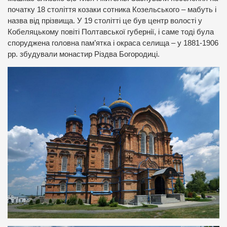
початку 18 століття козаки сотника Козельського – мабуть і
назва від прізвища. У 19 столітті це був центр волості у
Кобеляцькому повіті Полтавської губернії, і саме тоді була
споруджена головна пам’ятка і окраса селища – у 1881-1906
рр. збудували монастир Різдва Богородиці.